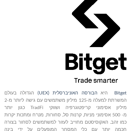
Bitget
היא
הבורסה האוניברסלית (
UEX
)
הגדולה בעולם
המשרתת למעלה מ-125 מיליון משתמשים עם גישה ליותר מ-2
מיליון אסימוני קריפטוגרפיה ושווקי TradFi כגון יותר
מ- 500 אסימוני מניות, קרנות סל, סחורות, מט"ח ומתכות יקרות
כמו זהב. האקוסיסטם מחוייב לעזור למשתמשים לסחור בצורה
חכמה יותר עם כלי המסחר המופעלים על ידי בינה