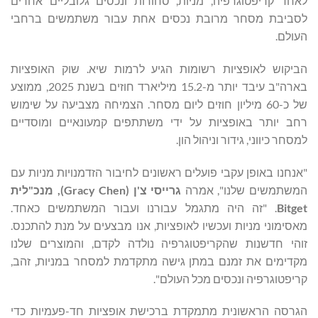
לאחד קריפטוגרפיה, מניות, סחורות ונכסים גלובליים אחרים
לסביבת מסחר מרובת נכסים אחת עבור משתמשים ברחבי
העולם.
הביקוש לאופציות רשומות הגיע לרמות שיא. שוק האופציות
בארה"ב עיבד יותר מ-15.2 מיליארד חוזים בשנת 2025, ממוצע
של כ-60 מיליון חוזים ליום מסחר. הצמיחה מצביעה על שימוש
רחב יותר באופציות על ידי משתתפים קמעונאיים ומוסדיים
למסחר כיווני, גידור וניהול הון.
"אנחנו באופן עקבי פועלים ראשונים לחיבור הזדמנויות מניות עם
המשתמשים שלנו", אמרה
גרייסי צ'ן (
Gracy Chen
), מנכ"לית
Bitget
. "זה היה מתגמל עבורנו ועבור המשתמשים כאחד.
מאסימוני מניות ועכשיו לאופציות, אנו מבצעים על מנת להתכנס.
זוהי חדשנות שהקריפטוגרפיה נולדה לקדם, והמוצרים שלנו
מקדימים את זמנם במתן גישה מתקדמת למסחר במניות, זהב,
קריפטוגרפיה ונכסים מכל העולם".
הגרסה הראשונית מתמקדת ברכישת אופציות חד-פעמיות כדי