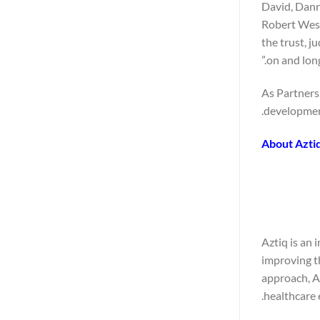
“David, Dan
Robert Wess
the trust, 
on and long
As Partners
development
About Azti
Aztiq is an
improving t
approach, A
healthcare 