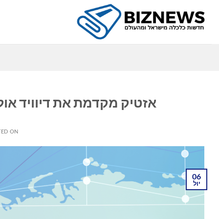
Ski
t
conten
כ
אזטיק מקדמת את דיוויד אולפס
TED ON
06
יול