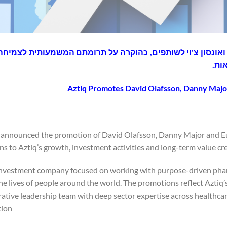
יג'ור ואונסון צ'וי לשותפים, כהוקרה על תרומתם המשמעותית לצמיחה
Aztiq Promotes David Olafsson, Danny Majo
 announced the promotion of David Olafsson, Danny Major and Euns
ns to Aztiq’s growth, investment activities and long-term value cr
 investment company focused on working with purpose-driven pha
he lives of people around the world. The promotions reflect Aztiq
rative leadership team with deep sector expertise across healthc
ion.