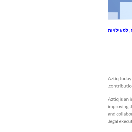
, לפעילויות
Aztiq today
contributio
Aztiq is an
improving t
and collabo
legal execut