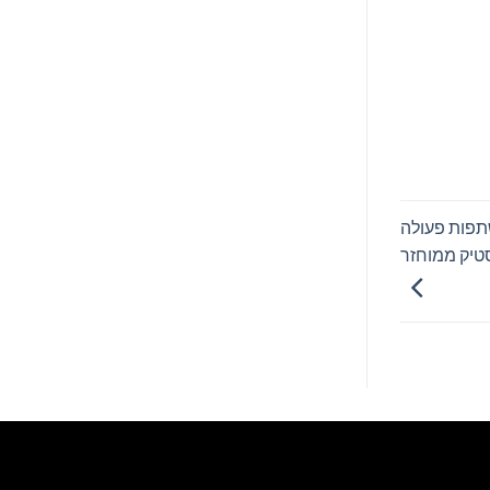
ועד עטיפות שוקולד: LYB ו-Mondelez משתפות פעולה