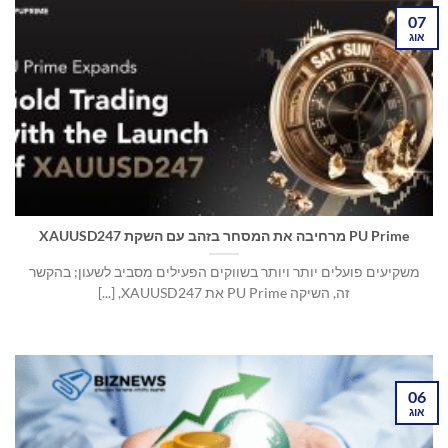
07
אוג
PU Prime מרחיבה את המסחר בזהב עם השקת XAUUSD247
משקיעים פועלים יותר ויותר בשווקים הפעילים מסביב לשעון; בהקשר
זה, השיקה PU Prime את XAUUSD247, [...]
06
אוג