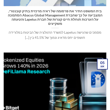
בית המשפט התיר את פרסומה של ראיה מרכזית בתיק קובנטרי,
המצביעה על כך שחברת Abacus Global Management הסתמכה
על הערכות תוחלת חיים קצרות של חברת Lapetus והטעתה
משקיעים
מסמכים שהגישה Lapetus למשרד הרגולציה של הביטוח בפלורידה
חושפים יחס מדאיג ונמוך של 41.5% בין [...]
05
אוג