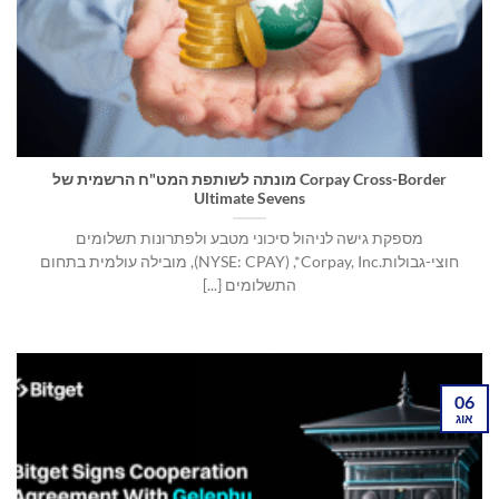
Corpay Cross-Border מונתה לשותפת המט"ח הרשמית של
Ultimate Sevens
מספקת גישה לניהול סיכוני מטבע ולפתרונות תשלומים
חוצי-גבולותCorpay, Inc.‎*, ‏(NYSE: CPAY), מובילה עולמית בתחום
התשלומים [...]
06
אוג