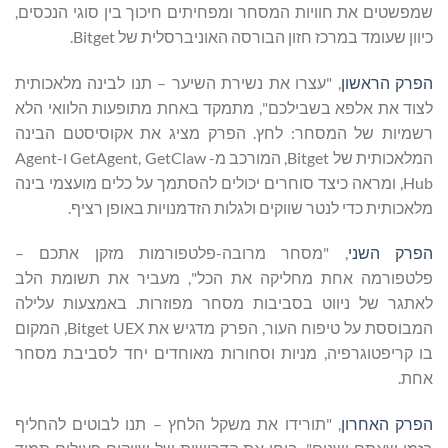
שמפשטים את חוויות המסחר ומפחיתים חיכוך בין סוגי הנכסים,
כיוון שעומד במרכז חזון הבורסה האוניברסלית של Bitget.
הפרק הראשון
, "עצרו את נשירת השיער – תנו לבינה מלאכותית
לצוד את אלפא בשבילכם", מתמקד באחת מתופעות הלוואי הלא
רשמיות של המסחר: לחץ. הפרק מציג את אקוסיסטם הבינה
המלאכותית של Bitget, המורכב מ- GetAgent, GetClaw ו-Agent
Hub, ומראה כיצד סוחרים יכולים להסתמך על כלים מועצמי בינה
מלאכותית כדי לנטר שווקים ולגלות הזדמנויות באופן רציף.
הפרק השני
, "מסחר מרובה-פלטפורמות מזקן אתכם –
פלטפורמה אחת מחליקה את הכל", מעביר את תשומת הלב
לאתגר של ניווט בסביבות מסחר מפוזרות. באמצעות עלילה
המבוססת על טיפוח העור, הפרק מדגיש את Bitget UEX, המקום
בו קריפטוגרפיה, מניות וסחורות מאוחדים יחד לסביבת מסחר
אחת.
הפרק האחרון
, "תורידו את משקל הלחץ – תנו לבוטים להחליף