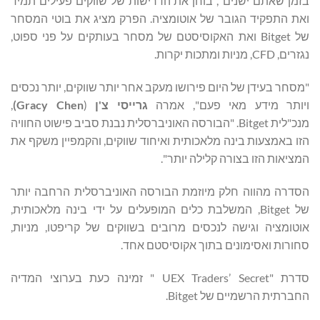
בזמן שאתם ישנים", בוחן את הדרישות של שווקים פעילים תמיד
ואת התפקיד הגובר של אוטומציה. הפרק מציג את בוטי המסחר
של Bitget ואת האקוסיסטם של מסחר בעותקים על פני ספוט,
נגזרים, CFD, מניות ומתכות יקרות.
"מסחר בעידן של היום פירושו מעקב אחר יותר שווקים, יותר נכסים
ויותר מידע מאי פעם", אמרה
גרייסי צ'ן
(
Gracy Chen
)
,
מנכ"לית Bitget. "הבורסה האוניברסלית נבנת סביב פישוט החוויה
הזו באמצעות בינה מלאכותית ואיחוד שווקים, והקמפיין משקף את
המציאות הזו בצורה קלילה יותר".
הסדרה מהווה חלק מיוזמת הבורסה האוניברסלית הרחבה יותר
של Bitget, המשלבת כלים המופעלים על ידי בינה מלאכותית,
אוטומציה וגישה לנכסים מרובים בשווקים של קריפטו, מניות,
סחורות ואסימונים בתוך אקוסיסטם אחד.
סדרת "UEX Traders’ Secret " זמינה כעת בערוצי המדיה
החברתית הרשמיים של Bitget.