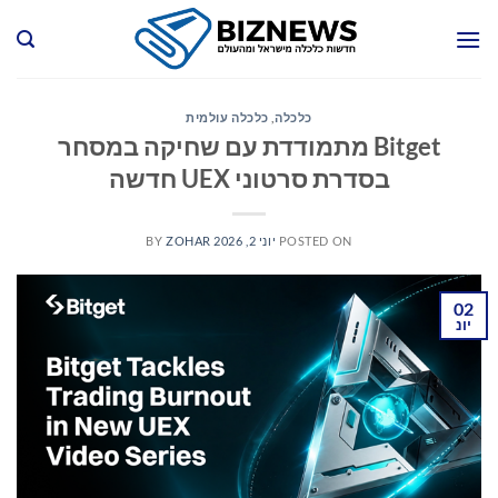
Ski
t
conten
כלכלה
,
כלכלה עולמית
Bitget מתמודדת עם שחיקה במסחר
בסדרת סרטוני UEX חדשה
POSTED ON
יוני 2, 2026
ZOHAR
BY
02
יונ