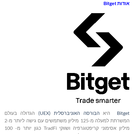
אודות
Bitget
Bitget
היא
הבורסה האוניברסלית (
UEX
)
הגדולה בעולם
המשרתת למעלה מ-125 מיליון משתמשים עם גישה ליותר מ-2
מיליון אסימוני קריפטוגרפיה ושווקי TradFi כגון יותר מ- 100