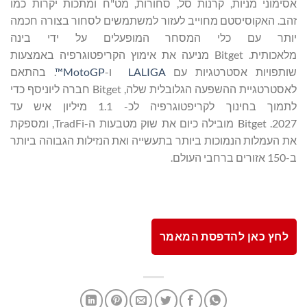
אסימוני מניות, קרנות סל, סחורות, מט"ח ומתכות יקרות כמו
זהב. האקוסיסטם מחוייב לעזור למשתמשים לסחור בצורה חכמה
יותר עם כלי המסחר המופעלים על ידי בינה
מלאכותית. Bitget מניעה את אימוץ הקריפטוגרפיה באמצעות
שותפויות אסטרטגיות עם
LALIGA
ו-
MotoGP™
. בהתאם
לאסטרטגיית ההשפעה הגלובלית שלה, Bitget חברה ליוניסף כדי
לתמוך בחינוך לקריפטוגרפיה לכ- 1.1 מיליון איש עד
2027. Bitget מובילה כיום את שוק מטבעות ה-TradFi, ומספקת
את העמלות הנמוכות ביותר בתעשייה ואת הנזילות הגבוהה ביותר
ב-150 אזורים ברחבי העולם.
לחץ כאן להדפסת המאמר