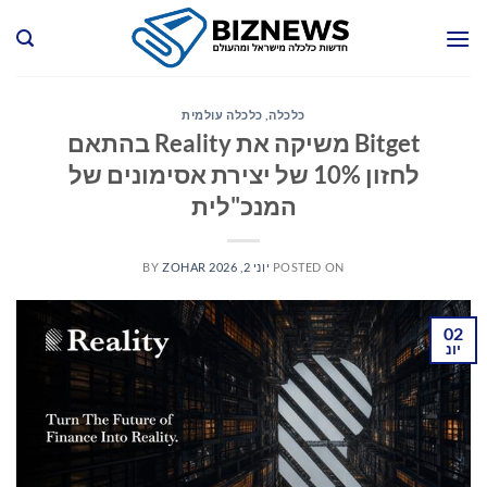
Ski
t
conten
כלכלה
,
כלכלה עולמית
Bitget משיקה את Reality בהתאם
לחזון 10% של יצירת אסימונים של
המנכ"לית
POSTED ON
יוני 2, 2026
ZOHAR
BY
02
יונ