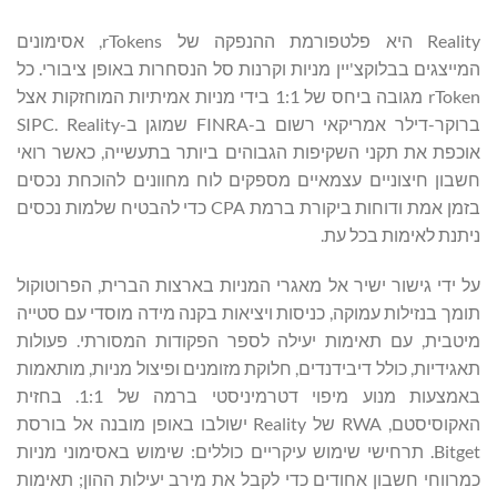
Reality היא פלטפורמת ההנפקה של rTokens, אסימונים
המייצגים בבלוקצ'יין מניות וקרנות סל הנסחרות באופן ציבורי. כל
rToken מגובה ביחס של 1:1 בידי מניות אמיתיות המוחזקות אצל
ברוקר-דילר אמריקאי רשום ב-FINRA שמוגן ב-SIPC. Reality
אוכפת את תקני השקיפות הגבוהים ביותר בתעשייה, כאשר רואי
חשבון חיצוניים עצמאיים מספקים לוח מחוונים להוכחת נכסים
בזמן אמת ודוחות ביקורת ברמת CPA כדי להבטיח שלמות נכסים
ניתנת לאימות בכל עת.
על ידי גישור ישיר אל מאגרי המניות בארצות הברית, הפרוטוקול
תומך בנזילות עמוקה, כניסות ויציאות בקנה מידה מוסדי עם סטייה
מיטבית, עם תאימות יעילה לספר הפקודות המסורתי. פעולות
תאגידיות, כולל דיבידנדים, חלוקת מזומנים ופיצול מניות, מותאמות
באמצעות מנוע מיפוי דטרמיניסטי ברמה של 1:1. בחזית
האקוסיסטם, RWA של Reality ישולבו באופן מובנה אל בורסת
Bitget. תרחישי שימוש עיקריים כוללים: שימוש באסימוני מניות
כמרווחי חשבון אחודים כדי לקבל את מירב יעילות ההון; תאימות