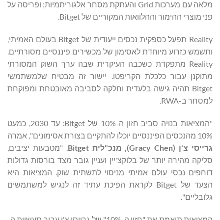
מלאה עם מערכות Grid והעתקת מסחר אלגוריתמיות; ופריסה על
פני מוצרי ההימור וההלוואות המקוריים של Bitget.
Reality תפעל כספקית נכסים ייעודית של Bitget בעולם האמיתי,
ותשמש כזרוע מיוחדת לאסימון של מכשירים פיננסיים מסורתיים.
Reality מתפקדת כשכבה העיקרית שבה ערך השוק המסורתי
מתוקנן עבור כלכלת הקריפטו. יישור זה מבטיח שלמשתמשי
Bitget תהיה גישה בלעדית וחלקה לסביבה מאובטחת ומפוקחת
למסחר ב-RWA.
"המציאות בנויה סביב חזון ה-10% של Bitget: עד 2030, כמעט
10% מהנכסים הפיננסיים יוכלו להתקיים בצורת אסימונים", אמרה
גרייסי צ'ן (
Gracy Chen
), מנכ"לית
Bitget
. "מטבעות יציבים,
סליקה מהירה יותר של בלוקצ'יין ועניין גובר מצד בורסות גדולות
דוחפים נכסי עולם אמיתי מניסוי לתשתית שוק. המציאות היא
הצעד של Bitget לקראת הפיכת עתיד זה לנגיש למשתמשים
גלובליים".
המציאות תואמת את "חזון ה-10%" של גרייסי צ'ן עבור תעשיית ה-