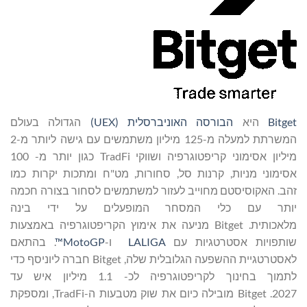
Bitget
היא
הבורסה האוניברסלית (
UEX
)
הגדולה בעולם
המשרתת למעלה מ-125 מיליון משתמשים עם גישה ליותר מ-2
מיליון אסימוני קריפטוגרפיה ושווקי TradFi כגון יותר מ- 100
אסימוני מניות, קרנות סל, סחורות, מט"ח ומתכות יקרות כמו
זהב. האקוסיסטם מחוייב לעזור למשתמשים לסחור בצורה חכמה
יותר עם כלי המסחר המופעלים על ידי בינה
מלאכותית. Bitget מניעה את אימוץ הקריפטוגרפיה באמצעות
שותפויות אסטרטגיות עם
LALIGA
ו-
MotoGP™
. בהתאם
לאסטרטגיית ההשפעה הגלובלית שלה, Bitget חברה ליוניסף כדי
לתמוך בחינוך לקריפטוגרפיה לכ- 1.1 מיליון איש עד
2027. Bitget מובילה כיום את שוק מטבעות ה-TradFi, ומספקת