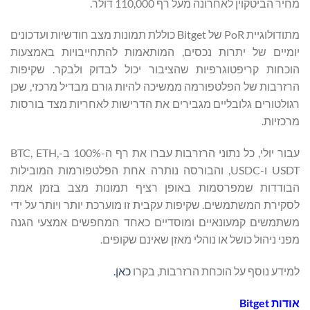
מחיר הביטקוין לאחרונה מעל רף 110,000 דולר.
מתודולוגיית PoR של Bitget כוללת תמונות מצב חודשיות ועדכונים
יומיים של יתרות נכסים, המותאמות להתחייבויות באמצעות
הוכחות קריפטוגרפיות שהציבור יכול לבדוק ולבקר. שקיפות
הרזרבות של הפלטפורמה ממשיכה להיות גורם מבדיל מרכזי, שכן
רגולטורים גלובליים מגבירים את הדרישות לאחריות מצד בורסות
מרכזיות.
עבור יולי, כל נתוני הרזרבות עברו את רף ה-100% ב-BTC, ETH,
USDT ו-USDC, והבורסה נותרה אחת הפלטפורמות המובילות
הבודדות שמפרסמות באופן רציף תמונות מצב בזמן אמת
לסקירת המשתמשים. שקיפות עקבית זו מוערכת יותר ויותר על ידי
משתמשים קמעונאיים ומוסדיים כאחד המחפשים אמצעי הגנה
מפני ניהול כושל או נוהלי מאזן שאינם שקופים.
למידע נוסף על הוכחת הרזרבות, בקרו
כאן.
אודות
Bitget