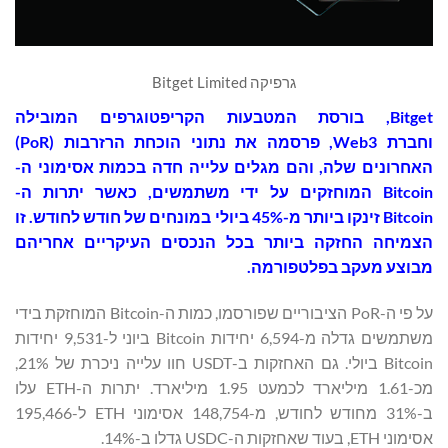
גרפיקה Bitget Limited
Bitget
, בורסת המטבעות הקריפטוגרפים המובילה
וחברת Web3, פרסמה את נתוני הוכחת הרזרבות (PoR)
האחרונים שלה, והם מגלים עלייה חדה בכמות אסימוני ה-
Bitcoin המוחזקים על ידי משתמשים, כאשר יתרות ה-
Bitcoin זינקו ביותר מ-45% ביולי במונחים של חודש לחודש. זו
הצמיחה החזקה ביותר בכל הנכסים העיקריים אחריהם
מבוצע מעקב בפלטפורמה.
על פי ה-PoR הציבוריים שפורסמו, כמות ה-Bitcoin המוחזקת בידי
משתמשים גדלה מ-6,594 יחידות Bitcoin ביוני ל-9,531 יחידות
Bitcoin ביולי. גם האחזקות ב-USDT חוו עלייה ניכרת של 21%,
מכ-1.61 מיליארד לכמעט 1.95 מיליארד. יתרות ה-ETH עלו
ב-31% מחודש לחודש, מ-148,754 אסימוני ETH ל-195,466
אסימוני ETH, בעוד שאחזקות ה-USDC גדלו ב-14%.