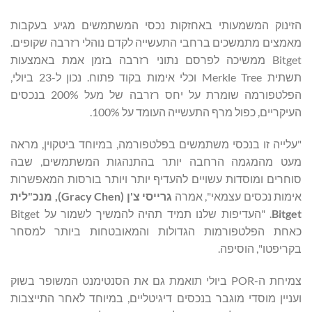
הזינוק המשמעותי באחזקות נכסי המשתמשים מגיע בעקבות
מאמצים מתמשכים ברחבי התעשייה לקדם נוהלי רזרבה שקופים.
Bitget ממשיכה לפרסם נתוני רזרבה בזמן אמת באמצעות
תשתית Merkle Tree וכלי אימות בקוד פתוח. נכון ל-23 ביולי,
הפלטפורמה שומרת על יחס רזרבה של מעל 200% בנכסים
העיקריים, כפול מרף התעשייה העומד על 100%.
"עלייה זו בנכסי משתמשים בפלטפורמה, במיוחד ביטקוין, מראה
מעט מהמגמה הרחבה יותר בהתנהגות המשתמשים, שבה
סוחרים ומוסדות עשויים להעדיף יותר ויותר בורסות המאפשרות
אימות נכסים עצמאי", אמרה
גרייסי צ'ן
(
Gracy Chen
)
, מנכ"לית
Bitget
. "העדיפות שלנו תמיד תהיה להמשיך לשמור על Bitget
כאחת הפלטפורמות הגדולות והמאובטחות ביותר למסחר
בקריפטו", הוסיפה.
צמיחת ה-POR ביולי תואמת גם את הסנטימנט המשופר בשוק
ועניין מוסדי מוגבר בנכסים דיגיטליים, במיוחד לאחר התייצבות