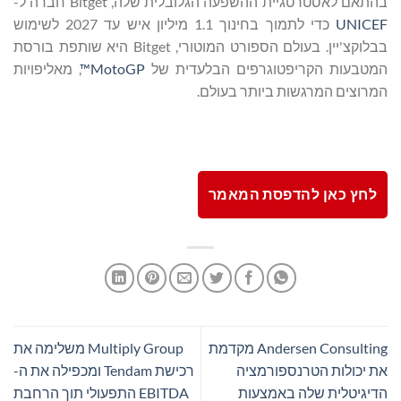
בהתאם לאסטרטגיית ההשפעה הגלובלית שלה, Bitget חברה ל-
UNICEF
כדי לתמוך בחינוך 1.1 מיליון איש עד 2027 לשימוש
בבלוקצ'יין. בעולם הספורט המוטורי, Bitget היא שותפת בורסת
המטבעות הקריפטוגרפים הבלעדית של
MotoGP™
, מאליפויות
המרוצים המרגשות ביותר בעולם.
לחץ כאן להדפסת המאמר
Andersen Consulting מקדמת
Multiply Group משלימה את
את יכולות הטרנספורמציה
רכישת Tendam ומכפילה את ה-
הדיגיטלית שלה באמצעות
EBITDA התפעולי תוך הרחבת