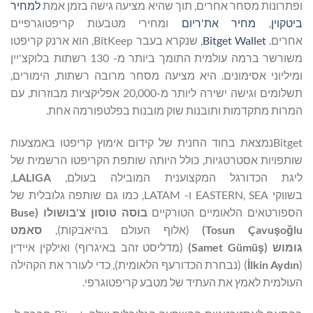
ופתרונות מסחר אחרים, תוך שהיא מציעה גישה בזמן אמת
למחיר
ביטקוין
,
מחיר את'ריום
ומחירי מטבעות קריפטוגרפיים
אחרים.
Bitget Wallet
, שנקרא בעבר BitKeep, הוא ארנק קריפטו
משורשר ברמה עולמית התומך ביותר מ- 130 רשתות בלוקצ'יין
ומיליוני אסימונים. היא מציעה מסחר מרובה רשתות, הימורים,
תשלומים וגישה ישירה ליותר מ-20,000 אפליקציות מבוזרות, עם
המרות מתקדמות ותובנות שוק מובנות בפלטפורמה אחת.
Bitgetנמצאת בחוד החנית של קידום אימוץ קריפטו באמצעות
שותפויות אסטרטגיות, כולל היותה שותפת הקריפטו הרשמית של
ליגת הכדורגל המקצוענית המובילה בעולם,
LALIGA
,
בשווקי EASTERN, SEA ו- LATAM, כמו גם שותפה גלובלית של
הספורטאים הלאומיים הטורקיים
בוסה טוסון צ'בושולו (
Buse
lu
ğ
o
ş
Tosun Çavu
)
(אלוף העולם בהיאבקות),
סאמט
גומוש (
ş
Samet Gümü
)
(מדליסט זהב באיגרוף) ואילקין איידין
(
lkin Aydın
İ
) (נבחרת הכדורעף הלאומית), כדי לעורר את הקהילה
העולמית לאמץ את העתיד של מטבע קריפטוגרפי.