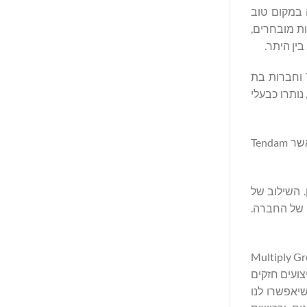
ותה במקום טוב
ת ועד לסגנונות מובחרים,
Multiply מחזיקה כעת בחלק הארי של 67.91% ב-Castellano Investments S.À R.L (ה"חברה") (הבעלים של Tendam Brands S.A.U וחברות בת
ספות), עם Llano Holdings S.À R.L ו-Arcadian Investments S.À R.L, כלי ההשקעה התאגידיים של קרנות CVC Funds ו-PAI Partners, נותרו כבעלי
השקעה זו תאפשר ל-Multiply Group להעמיק את השקעותיה בענפים ממוקדי צרכנים וכן לגבש נוכחות במגזר הקמעונאות והביגוד, כאשר Tendam
תיכון. השילוב של
 של החברה.
ו מסמלת את הכניסה האסטרטגית של Multiply Group
ועים חזקים
יאפשרו לנו