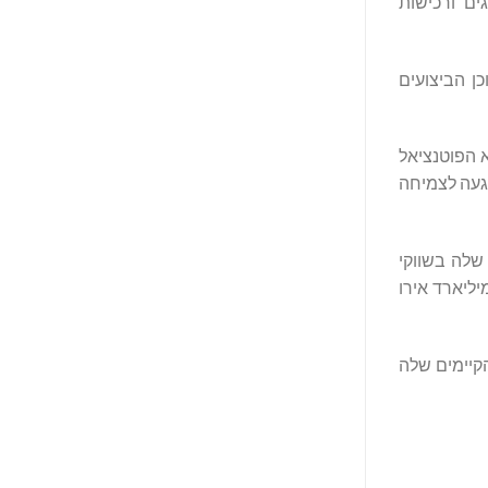
מומחיות שלנו ביצירת סינרגיה, הטמעת AI ועידוד מיזוגים ורכישות
רטגית, הרגישה מהווה הזדמנות משמעותית עבור Multiply Group למינוף פלטפורמת המותגים החזקה של Tendam וכן הביצועים
א הפוטנציאל
 הגעה לצמיחה
י שלה בשווקי
רחבת הנוכחות הבינלאומית שלה. בסוף יוני 2025, סך המכירות המדווח של החברה ל-12 החודשים האחרונים הגיע ל-1.4 מיליארד אירו
H ו-KPMG בנוגע לעסקה. Castellano ובעלי המניות הקיימים שלה