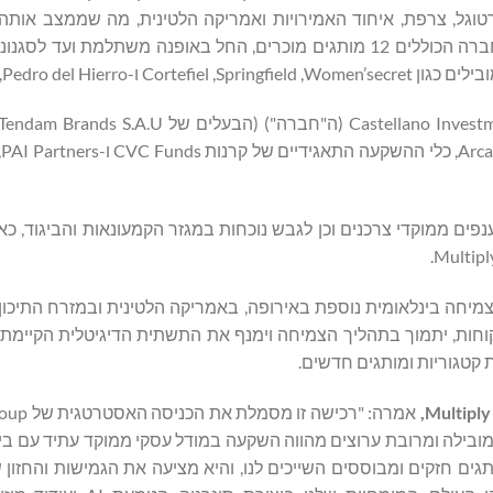
הכוללים את ספרד, פורטוגל, צרפת, איחוד האמירויות ואמריקה הלטינית, מה שממצב א
מבחינת זירת הקמעונאות המתפתחת. המוצרים המגוונים של החברה הכוללים 12 מותגים מוכרים, החל באופנה משתלמ
Pedro del, בין היתר.
נו
 שלב הצמיחה הבא של Tendam. הצפי הוא לצמיחה בינלאומית נוספת באירופה, באמריקה הלטינית ובמזרח ה
קוחות, יתמוך בתהליך הצמיחה וימנף את התשתית הדיגיטלית הקיימת
Multipl
,
אמרה: "רכישה ז
בילה ומרובת ערוצים מהווה השקעה במודל עסקי ממוקד עתיד עם ביצ
ם חזקים ומבוססים השייכים לנו, והיא מציעה את הגמישות והחזון ש