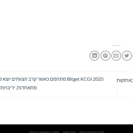
Bitget KCGI 2025 מתחמם כאשר קרב הצוותים יו
חת הרזרבות של Bitget ליולי מראה עלייה של 45% באחזקות
מתאחדות, יריבויות 
מדיניות פרטיות
צור קשר
תקנון שימוש באתר