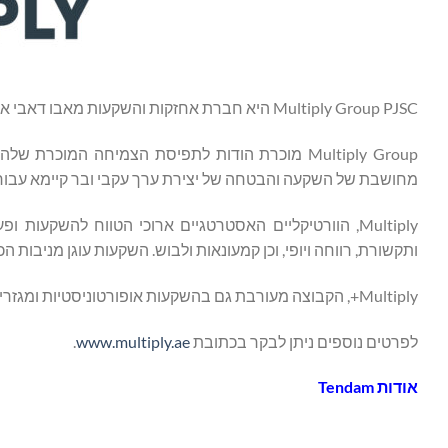
Multiply Group PJSC היא חברת אחזקות והשקעות מאבו דאבי אשר מבצעת השקעות ברחבי העולם ופועלת באמצעות עסקים מחוללי שינוי והכנסות.
Multiply Group מוכרת הודות לתפיסת הצמיחה המו
מחושבת של השקעה והבטחה של יצירת ערך עקבי ובר קיימא עבור בל
Multiply, הוורטיקליים האסטרטגיים ארוכי הטווח להשקעות
ותקשורת, רווחה ויופי, וכן קמעונאות ולבוש. השקעות עוגן מניבות
Multiply+, הקבוצה מעורבת גם בהשקעות אופורטוניסטיות ומגזריות באמצעות השקעות מינוריות בעיקר בשוק הפרטי והציבורי.
לפרטים נוספים ניתן לבקר בכתובת
www.multiply.ae
.
אודות
Tendam