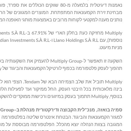
נאמנות דיגיטלית בלמעלה מ-80 שווקים 
נותנים מענה למקטעי לקוחות מרובים באמצעות מותגי האופנה המובילים כגון Women’secret, ‏Springfield, ‏Cortefiel ו- Hierro
מניות מיעוט.
תהפוך לעסק פלטפורמה בכפוף לורטיקל הקמעונאות והביגוד של Multiply.
Multiply תוביל את
בינה מלאכותית בכל היבטי העסק, החל ממיקור ועד לפעילות הל
בנוסף, Multiply תתמוך בעסק במיזוגים ורכישות ממוקדים להשקת קטגוריות ומותגים חדשים.
סמיה
בואזה
,
מנכ
"
לית
הקבוצה
ודירקטורית
מנהלת
ב
–
y Group
למגזר הקמעונאות והביגוד. הבטחת אינטרס שליטה בפלטפורמה מו
המגובה בצוות הנהלה יוצא מהכלל. הפלטפורמה מבוססת על מותגי