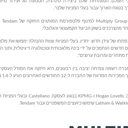
להתרחב לקטגוריות חדשות ולמדרג מותגים מתפתחים ברחבי העולם. ה
בטווח הארוך עבור בעלי המניות שלנו".
מבחינה אסט
 מהצרכנים בשוק הביגוד הקמעונאי והגלובלי.
בפתחו של עידן חדש. יחדיו, בעלי המניות וצוות ההנהלה יממשו את מלו
ערוצים חדשים הנתמכים על ידי בינה מלאכותית וטכנולוגיה דיגיטלית, ותוך
ת מתחרים ומרובת ערוצים".
וכח שלה. החברה רשמה צמיחה יציבה בין רבעונים, היא חיזקה את המודל העסק
הליבה תוך ה
Multiply Group מקבלת ייעוץ מ-Greenhill (שותפה של Mizuho), ‏ogan Lovells