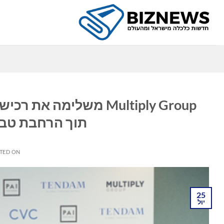
Ski
t
conten
כ
תוך הרחבת טבי
TED ON
25
יול