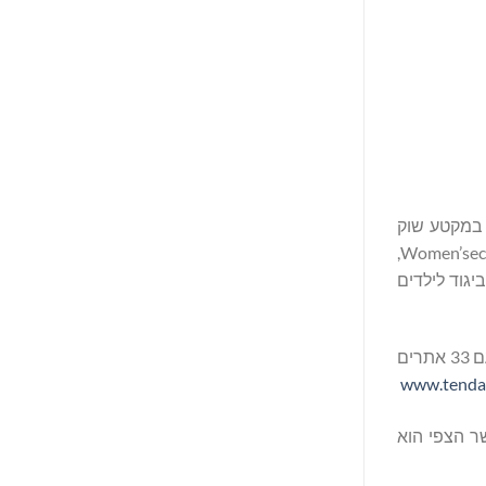
ת במקטע שוק
מובחר ומתבססת על אקוסיסטמה מונעת נתונים בעלת שילוב מלא עם התמקדות בלקוח. נכון לעתה, החברה מחזיקה ב-12 מותגים: Women’secret,
 ‏Slowlove, ‏High Spirits, ‏Dash and Stars, ‏OOTO, ‏HI&BYE, ‏Milano, וכן קו הביגוד לילדים
כיום Tendam פועלת בלמעלה מ-80 ארצות עם למעלה מ-1,800 נקודות מכירה (כולל חנויות, פינות וזכיונות בתפעול ישיר) וכן באינטרנט, עם 33 אתרים
www.tenda
אשר הצפי הוא