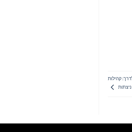
צא לדרך: קהילות
ניצתות