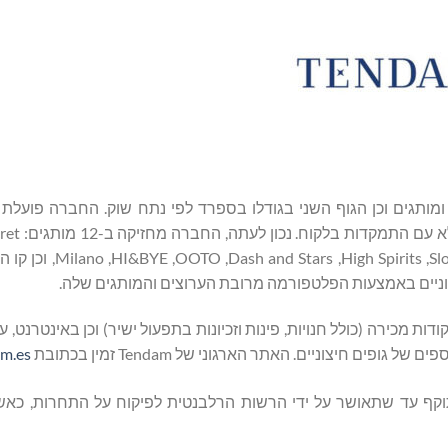
וצים ומותגים וכן הגוף השני בגודלו בספרד לפי נתח שוק. החברה פועל
‏Springfield, ‏Cortefiel, ‏Pedro del Hierro, ‏Hoss Intropia,
ם חיצוניים. האתר הארגוני של Tendam זמין בכתובת
m.es
בינה לא תיכנס לתוקף עד שתאושר על ידי הרשות הרלבנטית לפיקוח על התחרות, כ