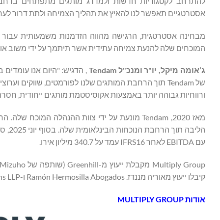
אסטרטגיים תאפשר לנו להאיץ את תהליך הצמיחה ולתת דרור לערך 
המוכחים שלה להנעת צמיחה עתידית אשר תיתמך על ידי משוב אוהד
ג
’
אומה
מיקל
,
יו
"
ר
ומנכ
"
ל
Tendam
, הדגיש: "היום אנו עומדים 
של Tendam תוך הרחבת המותגים שלנו לפורמטים, שווקים ו
ורווחיות גבוהה יותר באמצעות אקוסיסטמת מותגים ייחודית, חסר
מאז 2020, Tendam מונעת על ידי צוות ההנהלה המ
עם EBITDA לאחר IFRS16 עמד על 340.7 מיליון אירו.
קיבלו ייעוץ מאוריה מננדז. Ramón Hermosilla Abogados ו-Latham & Watkins LLP שימשו כיועצים המשפטיים עבור Tendam.
אודות
MULTIPLY GROUP