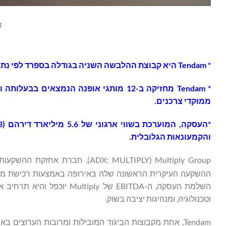
צי
*
Tendam
היא
קבוצת
ההלבשה
השניה
בגודלה
בספרד
לפי
נת
*
Tendam
מחזיקה
ב
-12
מותגי
אופנה
הנמצאים
בבעלותה
ו
ממוקדי
צרכנים
.
*העסקה
,
המוערכת
בשווי
ארגוני
של
5.6
מיליארד
דירהם
(1.3
והקמעונאות
הגלובלית
.
‏Multiply Group ‏(X: MULTIPLY
ההשקעה העיקרית הראשונה שלה באירופה באמצעות רכישת מניות רוב ב-Tendam, קבוצת הביגוד השנייה בגודלה ב
השלמת העסקה, ה-EBITDA של 
וטכנולוגיה, ומנהיגות יציבה בשוק.