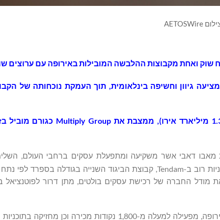
לום AETOSWire
ח
שוק
ואחת
מקבוצות
ההלבשה
המובילות
באירופה
עם
ערוצים
שו
מציעה
גיוון
וחשיפה
בינלאומית
,
תוך
העמקת
נוכחותה
של
הקבו
מיליארד
אירו
),
ממצבת
את
Multiply Group
כגורם
מוביל
בז
AD), חברת אחזקת ההשקעות מאבו דאבי אשר משקיעה ומתפעלת עסקים ברחבי העולם, ה
ספרד לפי נתח שוק
Multiply יוכפל והיא תרחיב את מודל החברה של רכישת עסקים בולטים, מתן דרור לפוטנצי
Tendam, אחת מקבוצות הביגוד המובילות ומרובות הערוצים באירופה, מפעילה למעלה מ-1,800 נקודות מכירה