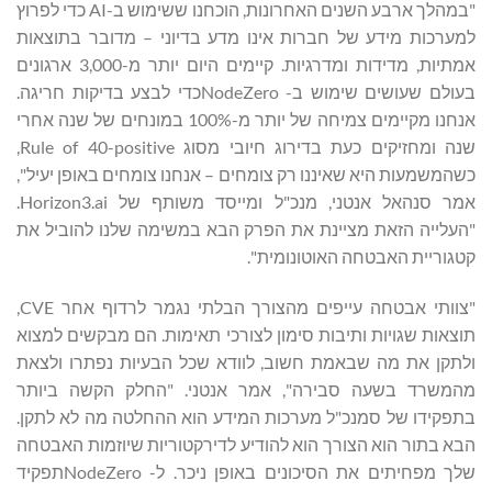
"במהלך ארבע השנים האחרונות, הוכחנו ששימוש ב-AI כדי לפרוץ
למערכות מידע של חברות אינו מדע בדיוני – מדובר בתוצאות
אמתיות, מדידות ומדרגיות. קיימים היום יותר מ-3,000 ארגונים
בעולם שעושים שימוש ב- NodeZeroכדי לבצע בדיקות חריגה.
אנחנו מקיימים צמיחה של יותר מ-100% במונחים של שנה אחרי
שנה ומחזיקים כעת בדירוג חיובי מסוג Rule of 40-positive,
כשהמשמעות היא שאיננו רק צומחים – אנחנו צומחים באופן יעיל",
אמר סנהאל אנטני, מנכ"ל ומייסד משותף של Horizon3.ai.
"העלייה הזאת מציינת את הפרק הבא במשימה שלנו להוביל את
קטגוריית האבטחה האוטונומית".
"צוותי אבטחה עייפים מהצורך הבלתי נגמר לרדוף אחר CVE,
תוצאות שגויות ותיבות סימון לצורכי תאימות. הם מבקשים למצוא
ולתקן את מה שבאמת חשוב, לוודא שכל הבעיות נפתרו ולצאת
מהמשרד בשעה סבירה", אמר אנטני. "החלק הקשה ביותר
בתפקידו של סמנכ"ל מערכות המידע הוא ההחלטה מה לא לתקן.
הבא בתור הוא הצורך הוא להודיע לדירקטוריות שיוזמות האבטחה
שלך מפחיתים את הסיכונים באופן ניכר. ל- NodeZeroתפקיד