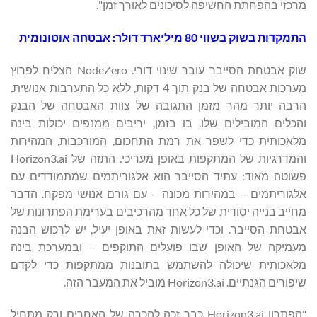
מרכזי בהפחתת החשיפה לסיכונים לאורך זמן".
התמקדות בשוק בשווי 80 מיליארד דולר: אבטחה אוטונומית
שוק אבטחת הסייבר עובר שינוי דורי. NodeZero הצליח לפרוץ
מערכות אבטחה של בנק תוך 4 דקות, ללא כל התערבות אנושית,
הרבה יותר מהר מזמן התגובה של צוות האבטחה של הבנק
והכלים המובילים שלו. בו בזמן, יריבים ממנפים יכולות בינה
מלאכותית כדי לשפר את רמת התחכום, המורכבות, המהירות
והמדרגיות של המתקפות באופן מעריכי. התזה של Horizon3.ai
פשוטה מאוד: עתיד הסייבר הוא אלגוריתמים שמתמודדים עם
אלגוריתמים – במהירות מכונה – עם גורם אנושי מפקח. הדבר
מחייב בנייה יסודית של כל אחד מהרכיבים בערימת הפתרונות של
אבטחת הסייבר. וכדי לעשות זאת באופן יעיל, יש לרכוש הבנה
מעמיקה של האופן שבו פועלים התוקפים – ובמערכת בינה
מלאכותית שיכולה להשתמש בתובנות ממתקפות כדי לקדם
שיפורים הגנתיים. Horizon3.ai מוביל את המעבר הזה.
"הפתרון Horizon3.ai כבר זכה להכרה של האחרים ורק מתחיל