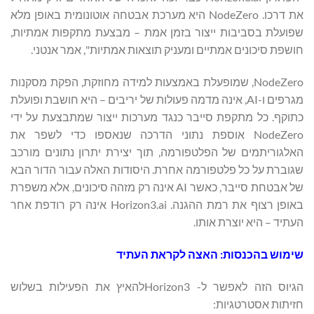
את דרכו. NodeZero היא מערכת אבטחה אוטונומית באופן מלא
שפועלת בסביבות ייצור בזמן אמת – מבצעת מתקפות אמתיות,
חושפת סיכונים אמתיים ומעניק תוצאות אמתיות", אמר אנטני.
NodeZero, שמופעלת באמצעות למידה מחוזקת, הפקת מסקנות
מגרפים ו-AI, אינה מדמה פעולות של יריבים – היא חושבת ופועלת
כתוקף. כל מתקפת סייבר כנגד מערכות ייצור שמתבצעת על ידי
NodeZero אוספת נתוני הדרכה שנאספו כדי לשפר את
האלגוריתמים של הפלטפורמה, תוך יצירת יתרון נתונים מורכב
שגוברת על כל פלטפורמה אחרת. היסודות האלה עבור הדור הבא
של אבטחת סייבר, כאשר AI אינה רק מזהה סיכונים, אלא משפרת
באופן רצוף את רמת ההגנה. Horizon3.ai אינה רק רודפת אחר
העתיד – היא יוצרת אותו.
שימוש בהכנסות: האצה לקראת העתיד
הגיוס הזה לאפשר ל- Horizon3להאיץ את הפעילות בשלוש
חזיתות אסטרטגיות: