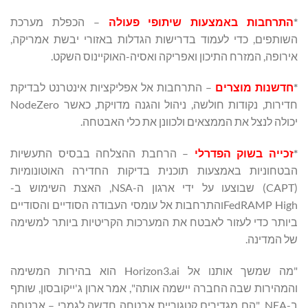
*
התרחבות באמצעות שיתופי פעולה
– הכפלת מערכת
השותפים, כדי לעמוד בדרישות הגדלות באזורי יבשת אמריקה,
אירופה, המזרח התיכון ואפריקה ואסיה-האוקיינוס השקט.
*
חדשנות מוצרים
– התרחבות אל אפליקציות אינטרנט לבדיקת
חדירות, נקודות חולשה, ניהול והגנה מדויקת, כאשר NodeZero
יכולה לנצל את הממצאים ולכוונן את כלי האבטחה.
*
זכייה בשוק הפדרלי
– הרחבת ההצלחה בבסיס התעשיות
הבטחוניות באמצעות תוכנית בדיקות החדירה האוטונומיות
(CAPT) שבוצעו על ידי ארגון ה-NSA, האצת השימוש ב-
FedRAMP Highוהתרחבות אל עומסי העבודה הסודיים והסודיים
ביותר כדי לעזור לאבטח את המערכות הקריטיות ביותר למשימה
של המדינה.
"מה שמשך אותנו אל Horizon3.ai הוא בהירות המשימה
והמהירות שבה החברה יישמה אותה", אמר ארון ג'ייקובסון, שותף
ב-NEA. "הם מגדירים קטגוריית אבטחה חדשה לגמרי – אבטחה