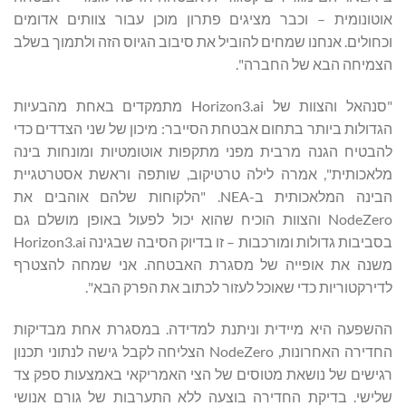
אוטונומית – וכבר מציגים פתרון מוכן עבור צוותים אדומים
וכחולים. אנחנו שמחים להוביל את סיבוב הגיוס הזה ולתמוך בשלב
הצמיחה הבא של החברה".
"סנהאל והצוות של Horizon3.ai מתמקדים באחת מהבעיות
הגדולות ביותר בתחום אבטחת הסייבר: מיכון של שני הצדדים כדי
להבטיח הגנה מרבית מפני מתקפות אוטומטיות ומונחות בינה
מלאכותית", אמרה לילה טרטיקוב, שותפה וראשת אסטרטגיית
הבינה המלאכותית ב-NEA. "הלקוחות שלהם אוהבים את
NodeZero והצוות הוכיח שהוא יכול לפעול באופן מושלם גם
בסביבות גדולות ומורכבות – זו בדיוק הסיבה שבגינה Horizon3.ai
משנה את אופייה של מסגרת האבטחה. אני שמחה להצטרף
לדירקטוריות כדי שאוכל לעזור לכתוב את הפרק הבא".
ההשפעה היא מיידית וניתנת למדידה. במסגרת אחת מבדיקות
החדירה האחרונות, NodeZero הצליחה לקבל גישה לנתוני תכנון
רגישים של נושאת מטוסים של הצי האמריקאי באמצעות ספק צד
שלישי. בדיקת החדירה בוצעה ללא התערבות של גורם אנושי