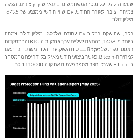
שנועדה להגן על נכסי המשתמשים בתנאי שוק קיצוניים, הציגה
צמיחה יציבה לאורך החודש, עם שווי חודשי ממוצע של 673.5
מיליון דולר.
הקרן, שהושקה במקור עם עתודה של300 מיליון דולר, צמחה
ביותר מ-140%, בהתאם לעליית ערך אחזקות ה-BTC וההתמקדות
האסטרטגית של Bitget בביטוח השוק. ערך הקרן משתנה בהתאם
למחיר ה-Bitcoin, כאשר ביצועי חודש מאי קיבלו דחיפה מהמסחר
ב-Bitcoin שערכו חצה מספר פעמים את קו ה-110,000 דולר.