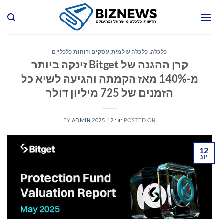
Ski
t
conten
כלכלה
,
כלכלה עולמית
,
עסקים ודוחות כלכליים
קרן ההגנה של Bitget זינקה ביותר
מ-140% מאז הקמתה והגיעה לשיא כל
הזמנים של 725 מיליון דולר
POSTED ON
יוני 12, 2025
ADMIN
BY
12
יונ