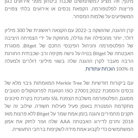
מינוף, וזה מציע למשתמשים שכבת ביטחון מפני אירועים כגון
פריצות לפלטפורמה, הקפאת נכסים או אירועים בלתי צפויים
המשפיעים על שלמות המסחר.
קרן ההגנה, שהושקה ב-2022 עם הקצאה ראשונית של 300 מיליון
דולר, יותר מהכפילה את גודלה, מחוזקת על ידי הצמיחה היציבה
של הפלטפורמה והניהול הפיננסי החכם של Bitget. מסגרת
האבטחה של Bitget בנויה על גישה מקיפה ורב-שכבתית החורגת
הרבה מעבר לקרן ההגנה שלה בשווי מיליוני דולרים ולמעלה
מ-100%
הוכחת עתודות
.
עם ביקורות חודשיות של Merkle Tree המאמתות גיבוי מלא של
נכסים והסמכת ISO 27001:2022 הטוענת לפרוטוקולים הטובים
מסוגם, הפלטפורמה משלבת הצפנת SSL ומערכת בקרת סיכונים
מתקדמת המנטרת באופן פעיל פעילות חשודה. שילוב זה של
תקנים מחמירים והגנה בזמן אמת שמר על Bitget ללא פרצות מאז
2018 ותרם לדירוג האבטחה AAA שלה ועזר לחזק את אמון
המשתמשים כדי לקבוע אמת מידה לשקיפות ברחבי התעשייה.