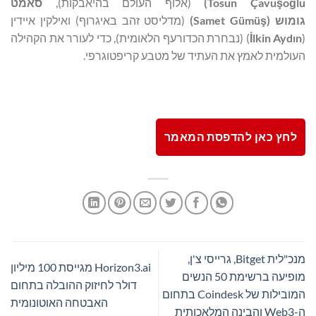
lu
ğ
o
ş
Tosun Çavu
)
(אלוף העולם בהיאבקות),
סאמט
גומוש (
ş
Samet Gümü
)
(מדליסט זהב באיגרוף) ואילקין איידין
(
lkin Aydın
İ
) (נבחרת הכדורעף הלאומית), כדי לעורר את הקהילה
העולמית לאמץ את העתיד של מטבע קריפטוגרפי.
לחץ כאן להדפסת המאמר
מנכ"לית Bitget, גרייסי צ'ן,
Horizon3.ai מגייסת 100 מיליון
מופיעה ברשימת 50 הנשים
דולר לחיזוק ההובלה בתחום
המובילות של Coindesk בתחום
האבטחה האוטונומית
ה-Web3 והבינה המלאכותית