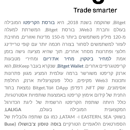
Bitget, שהוקמה בשנת 2018, היא
בורסת הקריפטו
המובילה
בעולם וחברת Web3. בורסת Bitget, המשרתת למעלה
מ-120 מיליון משתמשים ביותר מ-150 מדינות ואזורים, מחויבת
לעזור למשתמשים לסחור בצורה חכמה יותר עם קופי טריידינג
חלוצי ופתרונות מסחר אחרים, תוך שהיא מציעה גישה בזמן
אמת
למחיר ביטקוין
,
מחיר את'ריום
ומחירי מטבעות
קריפטוגרפיים אחרים.
Bitget Wallet
, שנקרא בעבר BitKeep, הוא
ארנק קריפטו משורשר ברמה עולמית המציע מגוון פתרונות
ותכונות Web3 מקיפים, כולל פונקציונליות ארנק, החלפת
אסימונים, שוק NFT, דפדפן DApp ועוד.Bitget נמצאת בחוד
החנית של קידום אימוץ קריפטו באמצעות שותפויות אסטרטגיות,
כולל היותה שותפת הקריפטו הרשמית של ליגת הכדורגל
המקצוענית המובילה בעולם,
LALIGA
,
בשווקי EASTERN, SEA ו- LATAM, כמו גם שותפה גלובלית של
הספורטאים הלאומיים הטורקיים
בוסה טוסון צ'בושולו (
Buse