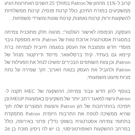
קרוב ל-11% מההון של Patron במהלך 25 השנים האחרונות הגיע
ממשקיעים במזרח התיכון, כולל קרנות פנסיה, קרנות ממשלתיות
להשקעות זרות, קרנות נאמנות, קרנות שונות ומשרדי משפחות.
העסקה, הכפופה לאישור רגולטורי, מהווה חלק מתוכנית צמיחה
במסגרת אסטרטגיה ארוכת טווח של Patron, והיא מספקת גיבוי
מוסדי חדש וממצבת את העסק במגמה חיובית לצמיחה ברת
קיימא גם בעתיד. קית’ ברסלאואר, מייסד ודירקטור מנהל של
Patron, וכן צוות השותפים הבכירים ימשיכו לנהל את הפעילות של
Patron ולהוביל את העסק בטווח הארוך, תוך שמירה על נתח
מניות מיעוט משמעותי.
בנוסף להון חדש עבור צמיחה, ההשקעה של MEC תקנה ל-
Patron גישה למאגר רחב יותר של משקיעים באמצעות MEGP וכן
תמיכה בהתרחבות של הון Patron והצעות המוצרים שלה תוך
שהיא ממשיכה לטפח את התרבות היזמית. Patron מתמקדת
בתחומי צמיחה אסטרטגית בשווקי נדל"ן פרטי באירופה, כולל
במרחב ההשקעות האופורטוניסטי, בו יש לה ניסיון מוכח בן 26