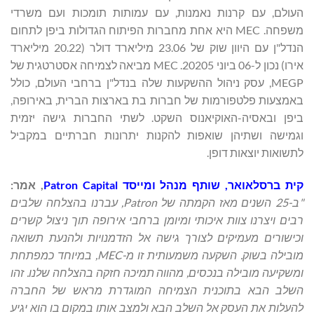
העולם, עם קרנות נאמנות, עם עמותות תומכות ועם משרדי
משפחה. MEC היא אחת מחברות הפיתוח הגדולות ביפן לתחום
הנדל"ן עם היוון שוק של 23.06 מיליארד דולר (20.22 מיליארד
אירו) נכון ל-06 ביוני 20205. MEC מביאה לצמיחה אסטרטגית של
MEGP, עסק ניהול ההשקעות שלה בנדל"ן ברחבי העולם, כולל
באמצעות פלטפורמות של חברות בת בארצות הברית, באירופה,
ביפן ובאסיה-האוקיאנוס השקט. לשתי החברות גישה יזמית
וגמישה ושתיהן שואפות להקנות יתרונות חברתיים במקביל
לתשואות יוצאות דופן.
קית ברסלאואר, שותף
מנהל ומייסד
Patron Capital
,
אמר:
"
ב-25 השנים מאז הקמתה של
Patron
,
עברנו בהצלחה שלבים
רבים ויצרנו צוות איכותי ומיומן ברחבי אירופה
תוך ניצול קשרים
וכישורים מעמיקים לצורך גישה אל הזדמנויות ולהנעת תשואה
מובילה
בשוק. השקעה משמעותית זו מ-
MEC
,
במיוחד כמפתחת
ומשקיעה מובילה בנכסים, מהווה תמיכה חזקה בהצלחה
שלנו. זהו
השלב הבא בתוכנית הצמיחה המוגדרת מראש של החברה
להעלות את העסק אל השלב
הבא ולמצב אותו במקום בו הוא יגיע