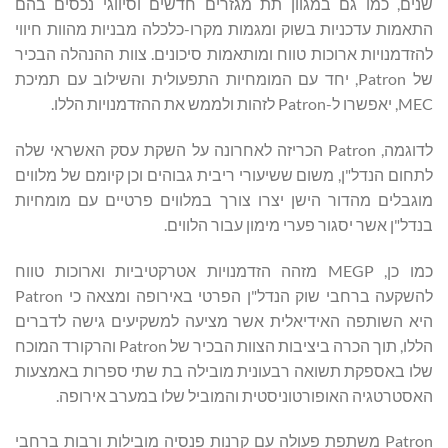
שנים, כמו גם במגוון תת מגזרים חדשים וסיווגי נכסים בהם
התאמות עדכניות בשוק ומגמות מקרו-כלכלה מבניות מהוות חיווי
להזדמנויות ארוכות טווח ומותאמות סיכונים. צוות ההנהלה הבכיר
של Patron, יחד עם המומחיות התפעולית והשילוב עם תמיכת
MEC, יאפשרו ל-Patron לזהות ולממש את ההזדמנויות הללו.
לדוגמה, Patron הכריזה לאחרונה על השקת עסק האשראי שלה
לתחום הנדל"ן, משום ששיעורי ריבית גבוהים וכן קיומם של מלווים
מוגבלים מהדור הישן יצרו צורך במלווים פרטיים עם מומחיות
בנדל"ן אשר יסגור פערי מימון עבור הלווים.
כמו כן, MEGP מזהה הזדמנויות אטרקטיביות וארוכות טווח
להשקעה ברחבי שוק הנדל"ן הפרטי באירופה ומצאה כי Patron
היא השותפה האידיאלית אשר מציעה למשקיעים גישה לדברים
הללו, תוך הכרה ביציבות הצוות הבכיר של Patron והרקורד המוכח
שלו באספקת תשואה רבעונית מובילה בת שתי ספרות באמצעות
האסטרטגיה האופורטוניסטית והמוביל שלו במערב אירופה.
Patron משתפת פעולה עם קרנות פנסיה מובילות ורבות ברחבי