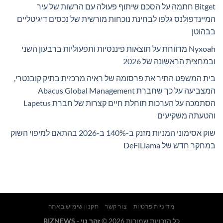
Bitget חתמה על הסכם שיתוף פעולה עם הרשות של עיר
המיינדפולנס גלפו לבחינת נוכחות מורשית של נכסים דיגיטליים
בבהוטן
Nyxoah מדווחת על תוצאות פיננסיות ותפעוליות ברבעון השני
ובמחצית הראשונה של 2026
בית המשפט התיר את פרסומה של ראיה מרכזית בתיק קובנטרי,
המצביעה על כך שחברת Abacus Global Management
הסתמכה על הערכות תוחלת חיים קצרות של חברת Lapetus
והטעתה משקיעים
שוק אסימוני המניות מזנק ב-140% ב-2026 בהתאם למיפוי השוק
במחקר חדש של DeFiLlama
מדיניות פרטיות
צור קשר
תקנון שימוש באתר
כל הזכויות שמורות 2026 ©
זהר נוי - BIZNEWS