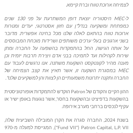
לצמיחה ארוכת טווח וברת קיימא.
ל-
MEC
היסטוריה יוצאת דופן המשתרעת על פני 130 שנים
כמפתחת ומשקיעה
בנדל
"
ן עם חזון אסטרטגי, יעדים ומטרות
ארוכות טווח בהתאם לאלה שלנו מכל בחינה
אפשרית. מדובר
בשני ארגונים בעלי ערכים משותפים ושרידות מוכחת המבוססים
על אותה
הגישה, החל בהתמקדות בהשפעה על החברה ומתן
שירות לקהילות ועד לתמיכה בבני אדם
ויצירת תרבות יזמית וכן
מענה מהיר לקונטקסט השקעות משתנה. אנו נרגשים לעבוד עם
MEC
במסגרת השקעה זו, אשר תאיץ את קצב הצמיחה של
החברה ותקנה יתרונות
משמעותיים הן לצוות והן למשקיעים שלנו
".
ההון הקיים והקודם של Patron הוקדש להתמקדות אופורטוניסטית
בהשקעות בדפיציט ובהשקעות בחסר, אשר נוגעות באופן ישיר או
עקיף לנכסים ברחבי מערב אירופה.
בשנת 2024, החברה סגרה את הקרן המובילה השביעית שלה,
Patron Capital, L.P. VII ‏("Fund VII"), המגייסת למעלה מ-970