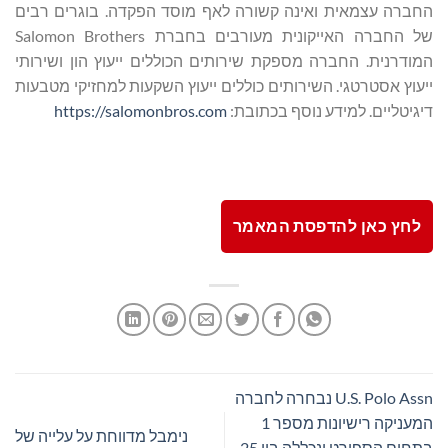
החברה עצמאית ואינה קשורה לאף מוסד הפקדה. בוגרים רבים
של החברה האייקונית מעורבים בחברת Salomon Brothers
המודרנית. החברה מספקת שירותים הכוללים ייעוץ הון ושירותי
ייעוץ אסטרטגי. השירותים כוללים ייעוץ השקעות למחזיקי מטבעות
דיגיטליים. למידע נוסף בכתובת:
https://salomonbros.com
לחץ כאן להדפסת המאמר
U.S. Polo Assn נבחרה לחברה
המעניקה רישיונות מספר 1
נימבל מדווחת על עלייה של
בתחום הספורט ונכללה בין 25