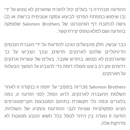
ההודעה מבהירה כי בעלים יכול להוכיח שהארנק לא ננטש על ידי
(1) שימוש במפתח הפרטי לביצוע עסקה אנונימית ברשת; או (2)
גישה לכתובת דף האינטרנט של Salomon Brothers שסופקה
בהודעה ושם למלא טופס יצירת קשר.
כבר עכשיו, חלק מהבעלים הגיבו להודעות על ידי העברת הנכסים
הדיגיטליים שלהם לארנקים חדשים, ובכך הצביעו על כך
שהארנקים לא ננטשו. בחודש שעבר, בעלים של עשרות ארנקים
רדומים זמן רב ביצעו פעולה דומה כדי להצביע על המשך הבעלות
על הארנקים.
Salomon Brothers מכריזה בפומבי על יוזמה זו בנקודה זו לאחר
השלמת ההעברה לארנקים. לרוע המזל, לפני הודעה זו, כמה
בלוגרים וכמה כלי תקשורת בתחום המטבעות הקריפטוגרפים
הציגו ספקולציות שגויות לגבי ההודעות והמניע של השולחת.
הודעה זו נועדה בין היתר לטפל בכל חשש הנובע מטענות לא
מדויקות אלה.