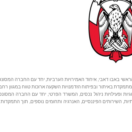
גוונת, המתמקדת באיתור ובפיתוח הזדמנויות השקעה ארוכות טווח במגוון ר
ת, התשתיות, השירותים הפיננסיים, האנרגיה ותחומים נוספים, תוך התמקדו