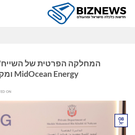
Ski
t
conten
כ
המחלקה הפרטית של השייח' מ
MidOcean Energy ומקימה שותפות אסטרטגית עם EIG
TED ON
08
יול