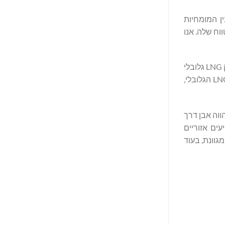
לב בין המומחיות
ווח שלה. אנו
דה לה ריי ונטר, מנכ"ל MidOcean, אמר: "ההשקעה של המחלקה הפרטית תומכת בהמשך הצמיחה שלנו ובביצוע האסטרטגיה שלנו בתיק LNG גלובלי
ומגוון. אנו מעריכים את התמיכה החזקה שלהם באסטרטגיה של MidOcean, ומצפים לעבוד יחד כדי לנצל הזדמנויות נוספות בשוק ה-LNG הגלובלי,
וה אבן דרך
ים אזוריים
תף לצד שותפים מוסדיים מובילים. MidOcean מעניקה גישה לרכיב חיוני במערכת האנרגיה הגלובלית באמצעות פלטפורמת LNG מגוונת, בעוד