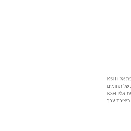
המחלקה הפרטית של שייח' מוחמד בן ח'אלד אל נהיאן, שמטהו הראשי באבו דאבי, איחוד האמירויות הערביות, יחד עם החברה המסונפת אליו KSH
חב של תחומים
ואזורים גאוגרפיים. באמצעות השקעות ישירות, שותפויות אסטרטגיות ופעילויות ניהול נכסים, המשרד הפרטי, יחד עם החברה המסונפת אליו KSH
ת ביצירת ערך