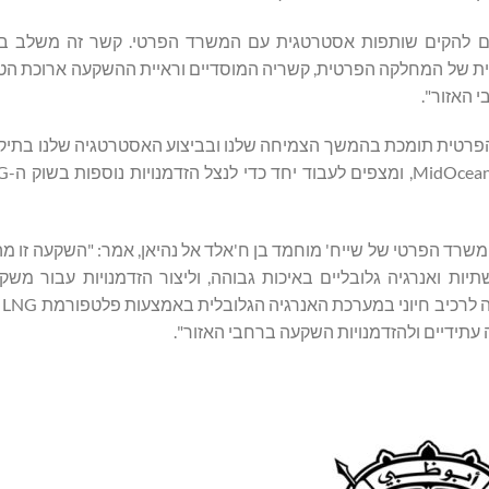
MidOce ומנכ"ל EIG, אמר: "אנו שמחים להקים שותפות אסטרטגית עם המשרד הפרטי. קשר זה מש
כחות האזורית של המחלקה הפרטית, קשריה המוסדיים וראיית ההשקעה ארוכת הט
 האזור".
ד הפרטי של שייח' מוחמד בן ח'אלד אל נהיאן, אמר: "השקעה זו מהו
 ואנרגיה גלובליים באיכות גבוהה, וליצור הזדמנויות עבור משקיע
להשת