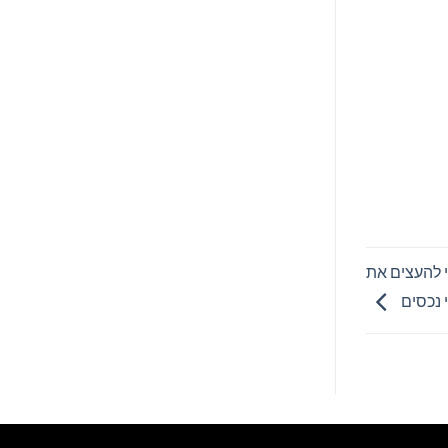
י להעצים את
 נכסים