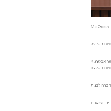
היאן ("המחלקה הפרטית") התחייבה להשקיע 1.13 מיליארד דולר ב-MidOcean Energy
זדמנויות השקעה
LN), ומסמנת את תחילתו של קשר אסטרטגי
מנויות השקעה
באסטרטגיה של החברה לבנות
יקה הלטינית, ושואפת