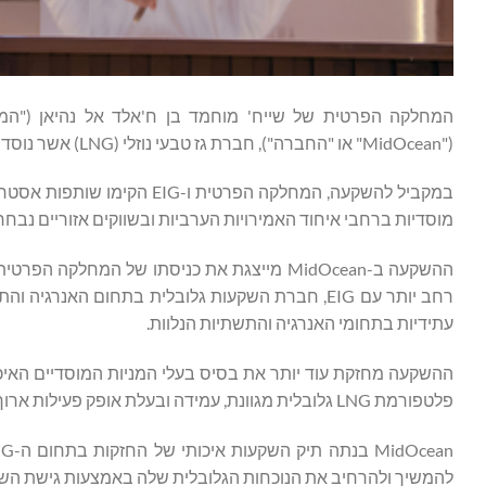
("MidOcean" או "החברה"), חברת גז טבעי נוזלי (LNG) אשר נוסדה ומנוהלת על ידי EIG.
במקביל להשקעה, המחלקה הפרט
מוסדיות ברחבי איחוד האמירויות הערביות ובשווקים אזוריים נבחר
רחב יותר עם EIG, חברת השקעות גלובלית בתחום הא
עתידיות בתחומי האנרגיה והתשתיות הנלוות.
פלטפורמת LNG גלובלית מגוונת, עמידה ובעלת אופק פעילות ארוך טווח.
להמשיך ולהרחיב את הנוכחות הגלובלית שלה באמצעות גישת ה