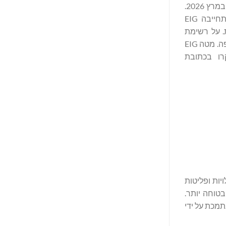
EIG היא משקיעה מוסדית מובילה בתחומי האנרגיה והתשתיות הגלובליות, עם נכסים מנוהלים בהיקף של ‎25.9 מיליארד דולר נכון ל-31 במרץ 2026.
EIG מתמחה בהשקעות פרטיות בתחום האנרגיה והתשתיות הקשורות לאנרגיה, בקנה מידה גלובלי. במהלך 44 שנות פעילותה, התחייבה EIG
יקטים או חברות ב-44 ארצות בשש יבשות. על רשימת
הלקוחות של EIG נמנים רבים מגופי תוכניות הפנסיה, חברות ביטוח, קרנות, ארגונים וקרנות השקעות ממשלתיות בארה"ב, באסיה ובאירופה. מטה EIG
קרו בכתובת
חינת עלויות ופליטות
ר ובטוחה יותר.
רחבי אמריקה ואוסטרליה, הנתמכת על ידי