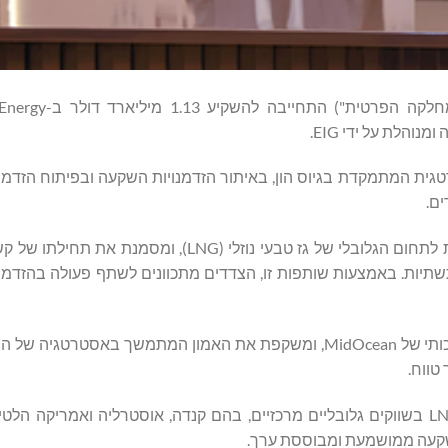
המחלקה הפרטית של שייח' מוחמד בן ח'אלד אל נ
ית ו-EIG הקימו שותפות אסטרטגית המתמקדת בגיוס הון, באיתור הזדמנויות השקעה ובפיתוח ה
ים.
ההשקעה ב-MidOcean מייצגת את כניסתו של המחלקה הפרטית לתחום הגלובלי של גז טבעי נוזלי (G
נרגיה והתשתיות. באמצעות שותפות זו, הצדדים מתכוונים לשתף פעולה בהזד
ההשקעה מחזקת עוד יותר את בסיס בעלי המניות המוסדיים האיכותי של MidOcean, ומשקפת את האמון המתמשך 
MidOcean בנתה תיק השקעות איכותי של החזקות בתחום ה-LNG בשווקים גלובליים מרכזיים, בהם קנדה, אוסטרליה ואמר
שקעה ממושמעת ומבוססת ערך.