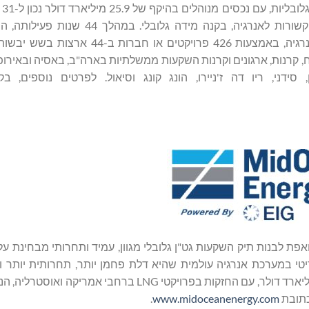
להשקעות בהיקף של למעלה מ-53.9 מיליארד דולר בתחום האנרגיה, באמצעות 426 פרו
 סידני, ריו דה ז'ניירו, הונג קונג וסיאול. לפרטים נוספים, ב
MidOcean , חברת גט"ן שהוקמה ומנוהלת על ידי EIG, שואפת לבנות תיק השקעות גט"ן גלובלי מגוון, עמיד ותחרותי מב
ל EIG כי גט"ן הוא מרכיב קריטי במערכת אנרגיה עולמית שהיא דלת פחמן יותר, תחרותית יות
MidOcean הקימה פלטפורמה בעלת מאזן בהיקף של יותר מ-5 מיליארד דולר, עם החזקות בפרויקטי LNG ב
כתובת
www.midoceanenergy.com
.