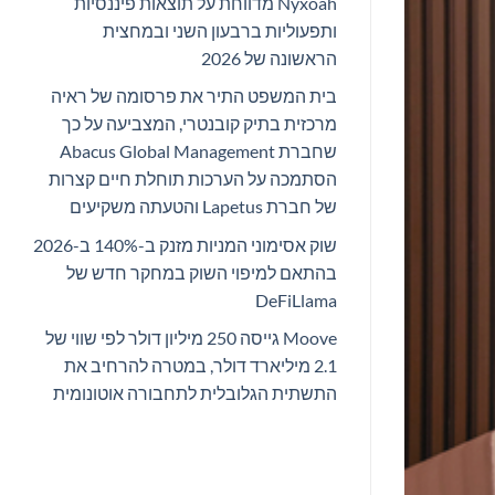
Nyxoah מדווחת על תוצאות פיננסיות
ותפעוליות ברבעון השני ובמחצית
הראשונה של 2026
בית המשפט התיר את פרסומה של ראיה
מרכזית בתיק קובנטרי, המצביעה על כך
שחברת Abacus Global Management
הסתמכה על הערכות תוחלת חיים קצרות
של חברת Lapetus והטעתה משקיעים
שוק אסימוני המניות מזנק ב-140% ב-2026
בהתאם למיפוי השוק במחקר חדש של
DeFiLlama
Moove גייסה 250 מיליון דולר לפי שווי של
2.1 מיליארד דולר, במטרה להרחיב את
התשתית הגלובלית לתחבורה אוטונומית