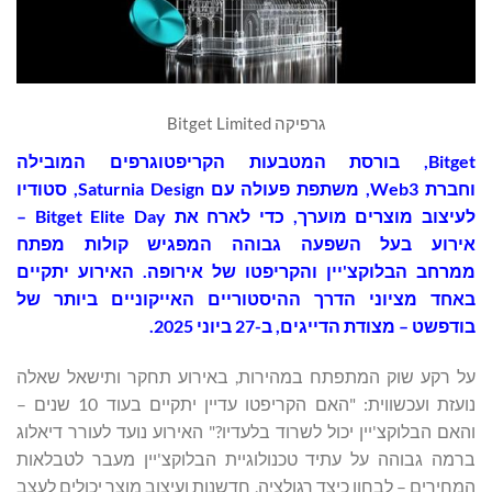
גרפיקה Bitget Limited
Bitget
, בורסת המטבעות הקריפטוגרפים המובילה
וחברת Web3, משתפת פעולה עם Saturnia Design, סטודיו
לעיצוב מוצרים מוערך, כדי לארח את Bitget Elite Day –
אירוע בעל השפעה גבוהה המפגיש קולות מפתח
ממרחב הבלוקצ'יין והקריפטו של אירופה. האירוע יתקיים
באחד מציוני הדרך ההיסטוריים האייקוניים ביותר של
בודפשט – מצודת הדייגים, ב-27 ביוני 2025.
על רקע שוק המתפתח במהירות, באירוע תחקר ותישאל שאלה
נועזת ועכשווית: "האם הקריפטו עדיין יתקיים בעוד 10 שנים –
והאם הבלוקצ'יין יכול לשרוד בלעדיו?" האירוע נועד לעורר דיאלוג
ברמה גבוהה על עתיד טכנולוגיית הבלוקצ'יין מעבר לטבלאות
המחירים – לבחון כיצד רגולציה, חדשנות ועיצוב מוצר יכולים לעצב