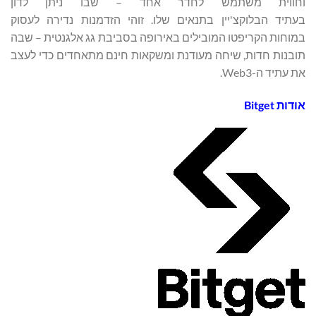
וחווית משתמש לחדר אחד – שבו ניתן לדון
בעתיד הבלוקצ'יין בתנאים שלו. זוהי הזדמנות נדירה לעסוק
במוחות הקריפטו המובילים באירופה בסביבת גג אלגנטית – שבה
תובנות חדות, שיחה מעודנת ומשקאות חינם מתאחדים כדי לעצב
את עתיד ה-Web3.
אודות
Bitget