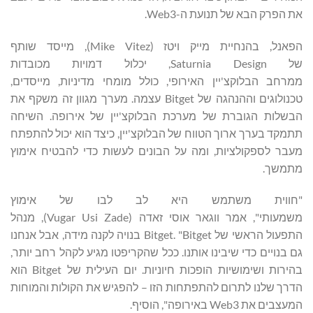
את הפרק הבא של תנועת ה-Web3.
הפאנל, בהנחיית מייק ויטז (Mike Vitez), מייסד שותף
של Saturnia Design, יכלול דמויות מכובדות
ממרחב הבלוקצ'יין האירופי, כולל מומחי מדיניות, מייסדים,
טכנולוגים וההנהגה של Bitget עצמה. מערך מגוון זה משקף את
הבשלות הגוברת של מערכת הבלוקצ'יין של אירופה. השיחה
תתמקד בערך ארוך הטווח של הבלוקצ'יין, כיצד הוא יכול להתפתח
מעבר לספקולציות, ומה על הבונים לעשות כדי להבטיח אימוץ
מתמשך.
"חווית משתמש היא לב לבו של אימוץ
משמעותי", אמר ווגאר אוסי זאדה (Vugar Usi Zade), מנהל
התפעול הראשי של Bitget. "Bitget בנויה לקנה מידה, אבל אנחנו
גם בנויים כדי שיבינו אותנו. ככל שהקריפטו מגיע לקהל רחב יותר,
בהירות ושימושיות הופכות חיוניות. יום העילית של Bitget הוא
הדרך שלנו לתרום להתפתחות הזו – להפגיש את הקולות והמוחות
המעצבים את Web3 באירופה", הוסיף.