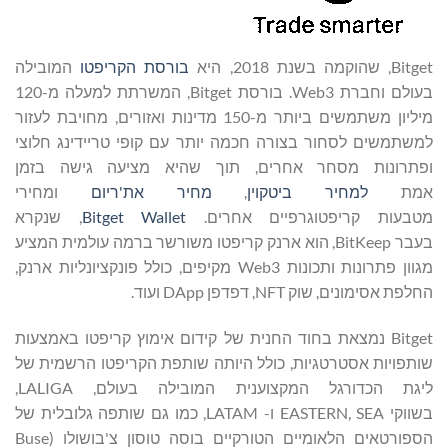
Bitget, שהוקמה בשנת 2018, היא
בורסת
הקריפטו
המובילה
בעולם וחברת Web3. בורסת Bitget, המשרתת למעלה מ-120
מיליון משתמשים ביותר מ-150 מדינות ואזורים, מחויבת לעזור
למשתמשים לסחור בצורה חכמה יותר עם קופי טריידינג חלוצי
ופתרונות מסחר אחרים, תוך שהיא מציעה גישה בזמן
אמת
למחיר
ביטקוין
,
מחיר
את'ריום
ומחירי
מטבעות קריפטוגרפיים אחרים.
Wallet
Bitget
, שנקרא
בעבר BitKeep, הוא ארנק קריפטו משורשר ברמה עולמית המציע
מגוון פתרונות ותכונות Web3 מקיפים, כולל פונקציונליות ארנק,
החלפת אסימונים, שוק NFT, דפדפן DApp ועוד.
Bitget נמצאת בחוד החנית של קידום אימוץ קריפטו באמצעות
שותפויות אסטרטגיות, כולל היותה שותפת הקריפטו הרשמית של
ליגת הכדורגל המקצוענית המובילה בעולם, LALIGA,
בשווקי EASTERN, SEA ו- LATAM, כמו גם שותפה גלובלית של
הספורטאים הלאומיים הטורקיים בוסה טוסון צ'בושולו (Buse