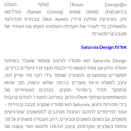
Tosun Çavuşoğlu) (אלוף העולם
בהיאבקות), סאמט גומוש (Samet Gümüş) (מדליסט
זהב באיגרוף) ואילקין איידין (İlkin Aydın) (נבחרת הכדורעף
הלאומית), כדי לעורר את הקהילה העולמית לאמץ את העתיד של
מטבע קריפטוגרפי.
אודות
Design
Saturnia
Saturnia Design הוא סטודיו לעיצוב עצמאי שעובד בשיתוף
פעולה הדוק עם צוותי Web3 כדי לבנות מוצרים דיגיטליים ברורים,
תפקודיים ומחושבים. הסטודיו, שנוסד בידי רקה סיז' ומייק ויטז,
עיצב למעלה מ-50 מוצרים ברחבי שלוש יבשות, תוך שהוא
מתמקד תמיד ביסודות חזקים, בצרכים האמיתיים של
המשתמשים ושיתוף פעולה הדוק. במרחב המוגדר לעתים קרובות
בידי מהירות ורעש, Saturnia הוא סטודיו שמציע מבנה ובהירות –
ועוזר למייסדים לתרגם רעיונות מורכבים לממשקים שמרגישים
פשוטים, גם כשהם פשוטים וטבעיים. רחב העבודה משתרע על פני
אימות בשלבים מוקדמים, עיצוב UX/UI וליטוש חוזר ונשנה של