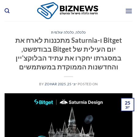
Ski
t
conten
כלכלה
,
כלכלה עולמית
Bitget ו-Saturnia מתכננות לארח את
יום העילית של Bitget בבודפשט,
במסגרתו יחקרו את עתיד הבלוקצ'יין
והחדשנות הממוקדת במשתמשים
POSTED ON
יוני 25, 2025
ZOHAR
BY
25
יונ