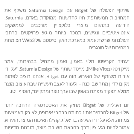
שיתוף הפעולה של Bitget עם Saturnia Design משקף את
המחויבות המשותפת הזו לחדשנות ממוקדת באדם. Saturnia,
הידועה בתרגום מוצרי בלוקצ'יין מורכבים לממשקים
אינטואיטיביים ונגישים, תמכה ביותר מ-50 פרויקטים ברחבי
העולם ומושרשת עמוק במערכת האקו סיסטם של Web3 הצומחת
במהירות של הונגריה.
"עתיד הקריפטו תלוי באמון, ואמון מתחיל בבהירות", אמר
מייק ויטז (Mike Vitez), מייסד שותף של Saturnia Design. "על ידי
אירוח משותף של האירוע הזה עם Bitget, אנחנו רוצים לפתוח
מקום לדיון מתחשב וכנה – ולעזור לעצב תעשייה שבה עיצוב מוצר
ממלא תפקיד מפתח באופן שבו ערך נוצר ומתקיים", הוסיף ויטז.
יום העילית של Bitget מחזק את האסטרטגיה הרחבה יותר
של Bitget להרחיב את נוכחותה ברחבי אירופה, לא רק באמצעות
צמיחה, אלא על ידי השקעה בדיאלוג, קהילה ואיכות המוצר. האירוע
אמור להיות רגע ציון דרך בהבאת חשיבת מוצר, תובנות מדיניות