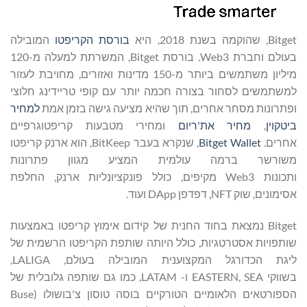
Bitget, שהוקמה בשנת 2018, היא
בורסת הקריפטו
המובילה
בעולם וחברת Web3. בורסת Bitget, המשרתת למעלה מ-120
מיליון משתמשים ביותר מ-150 מדינות ואזורים, מחויבת לעזור
למשתמשים לסחור בצורה חכמה יותר עם קופי טריידינג חלוצי
ופתרונות מסחר אחרים, תוך שהיא מציעה גישה בזמן אמת
למחיר
ביטקוין
,
מחיר את'ריום
ומחירי מטבעות קריפטוגרפיים
אחרים.
Bitget Wallet
, שנקרא בעבר BitKeep, הוא ארנק קריפטו
משורשר ברמה עולמית המציע מגוון פתרונות
ותכונות Web3 מקיפים, כולל פונקציונליות ארנק, החלפת
אסימונים, שוק NFT, דפדפן DApp ועוד.
Bitget נמצאת בחוד החנית של קידום אימוץ קריפטו באמצעות
שותפויות אסטרטגיות, כולל היותה שותפת הקריפטו הרשמית של
ליגת הכדורגל המקצוענית המובילה בעולם, LALIGA,
בשווקי EASTERN, SEA ו- LATAM, כמו גם שותפה גלובלית של
הספורטאים הלאומיים הטורקיים בוסה טוסון צ'בושולו (Buse