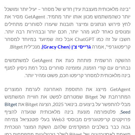
"בינה מלאכותית מעצבת עידן חדש של מסחר – יעיל יותר ומושכל
יותר כשהמשתמש מכוון אותו יותר מתמיד. GetAgent מסיר את
לחץ פירוש הנתונים ומייצר תובנות שיעזרו לסוחרים מתחילים
ומנוסים כאחד לנוע מהר יותר, חכם יותר ובבהירות רבה יותר.
חשבו על זה כמו ChatGPT אבל כזה שמיועד במיוחד למסחר
קריפטוגרפי", אמרה
גרייסי צ'ן
(
Gracy Chen
)
,
מנכ"לית Bitget.
ההשקה הרשמית פותחת כעת את GetAgent למשתמשים
נבחרים עם קודי הזמנה, ומזמינה סוחרים בכל רמת ניסיון למנף
בינה מלאכותית למסחר קריפטו חכם, פשוט ומהיר יותר.
GetAgent מייצג את התוספת האחרונה לערמת המוצרים
המתרחבת של Bitget שמטרתם לפשט את חוויית המשתמש
מבלי להתפשר על ביצועים. בינואר 2025, הציגה Bitget את
Bitget
Seed
, פלטפורמה מונעת בינה מלאכותית שנועדה להציף
פרויקטים קריפטוגרפים מבוססי Web3 בעלי פוטנציאל צמיחה
גבוה כבר בשלבים המוקדמים שלהם. השקת המוצר הנוכחית
תואמת לאסטרטגיה של Bitget לשלב טכנולוגיות מתפתחות כמו