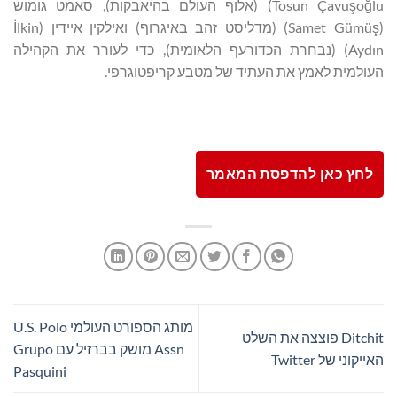
Tosun Çavuşoğlu) (אלוף העולם בהיאבקות), סאמט גומוש
(Samet Gümüş) (מדליסט זהב באיגרוף) ואילקין איידין (İlkin
Aydın) (נבחרת הכדורעף הלאומית), כדי לעורר את הקהילה
העולמית לאמץ את העתיד של מטבע קריפטוגרפי.
לחץ כאן להדפסת המאמר
מותג הספורט העולמי U.S. Polo
Ditchit פוצצה את השלט
Assn מושק בברזיל עם Grupo
האייקוני של Twitter
Pasquini