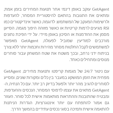
GetAgent עוקב באופן דינמי אחר תנועות המחירים בזמן אמת,
ומתאים את התגובות בהתאם להיסטוריית המסחר, להעדפות
ולרשימות המעקב של המשתמש. לדוגמה, כאשר אינדיקטורים כמו
RSI מגיעים לרמות קריטיות או כאשר מזוהה היפוך מגמה, הסייען
מסמן את ההזדמנות או הסיכון באופן מיידי. על ידי הפיכת נתונים
מורכבים למודיעין שמוביל לפעולה, GetAgent מאפשר
למשתמשים לקבל החלטות מסחר מהירות וחכמות יותר ללא צורך
בניתוח ידני נרחב, ובכך משטח את שטח המשחק עבור סוחרים
מנוסים ומתחילים כאחד.
עם ניטור 24/7 של מגמות קריפטו ותנועות מחירים, GetAgent
מפחית את הזמן המושקע במעבר בין כלים ומקורות שונים, ומסייע
לסוחרים להגיב מהר יותר ולפעול בדיוק רב יותר. עם כל הנחיה, ה-
GetAgent מתאים את עצמו לדפוסי המסחר, הנכסים וההעדפות,
ומבטיח שהתובנות וההתראות מותאמות אישית לכל סוחר. העוזר
גם אמור להתפתח עם יותר אינטגרציות, הגדרות הניתנות
להתאמה אישית ותמיכה בסוגי נכסים עתידיים בהמשך הדרך.