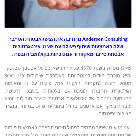
Andersen Consulting מרחיבה את הצעת אבטחת הסייבר
שלה באמצעות שיתוף פעולה עם GMS, אינטגרטורית
אבטחת סייבר מאקוודור עם נוכחות בקולומביה ובפרו.
GMS נוסדה בשנת 1978 על ידי הנישא בפועל אסטבן לובנסקי,
והיא מוכרת הודות למומחיותה באספקת שירותים כגו ןSOC
מנוהל, מענה לתקריות, האקינג אתי, פיקוח על IT ותאימות
רגולטורית. החברה תומכת גם בלקוחות בשבלי הרכישה,
ההטמעה והניהול של טכנולוגיות אבטחת סייבר מובילות, והיא
עובדת בעיקר עם ארגונים בגודל בינוני עד גדול, במיוחד במגזר
הציבורי ופיננסים.
"אנו מניעים שיפור מתמיד בניהול סיכוני הסייבר, באמצעות פיתוח
של פתרונות מעשיים ומותאמים שנותנים מענה לכל צורך ספציפי