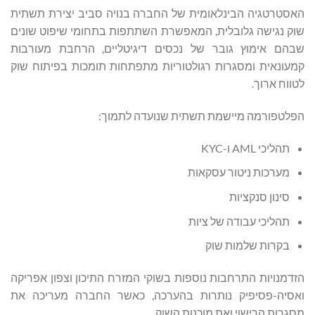
האסטרטגיה הבינלאומית של החברה בנויה סביב יצירת תשתית
שוק נגישה גלובלית, המאפשרת השתתפות בתחומי שיפוט שונים
שבהם אימוץ גובר של נכסים דיגיטליים, הרחבת מעורבות
קמעונאית ומסגרות רגולטוריות מתפתחות תומכות בפיתוח שוק
לטווח ארוך.
הפלטפורמה מיישמת תשתית שנועדה לתמוך:
תהליכי AML ו-KYC
מערכות ניטור עסקאות
סינון סנקציות
תהליכי עבודה של ציות
בקרות שלמות שוק
הזדמנויות התרחבות נוספות בשוקי המזרח התיכון וצפון אפריקה
ואסיה-פסיפיק נותרות בהערכה, כאשר החברה מעריכה את
מסגרות הרישוי ואת מוכנות השוק.