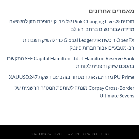
מאמרים אחרונים
תוכנית Pink Changing Lives®‎ של מרי קיי הופכת חזון להשפעה
מדידה עבור נשים ברחבי העולם
OpenFX רוכשת את Global Ledger כדי להשיק חשבונות
רב-מטבעיים עבור חברות פינטק
Hamilton Reserve Bank ו- SEE Capital Hamilton Ltd.‎ התקשרו
בהסכם שיווק והפניית לקוחות
PU Prime מרחיבה את המסחר בזהב עם השקת XAUUSD247
Corpay Cross-Border מונתה לשותפת המט"ח הרשמית של
Ultimate Sevens
מדיניות פרטיות
צור קשר
תקנון שימוש באתר