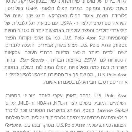
הגדול ביותר של מועדוני פולו ושחקני פולו בצפון אמריקה, שנוסד
בשנת 1890 וממוקם במרכז הפולו הלאומי USPA בוולינגטון,
פלורידה. השנה, איגוד הפולו האמריקאי חוגג 135 שנים של
השראה ספורטיבית לצד ה- USPA. עם טביעת רגל גלובלית של
מיליארדי דולרים והפצה עולמית באמצעות יותר מ-1,100 חנויות
קמעונאיות של U.S. Polo Assn., כמו גם אלפי נקודות הפצה
נוספות, U.S. Polo Assn. מציע ביגוד, אביזרים והנעלה לגברים,
נשים וילדים ביותר מ-190 מדינות ברחבי העולם. עסקאות
היסטוריות עם
ESPN
בארצות הברית ו-
Star Sports
בהודו
משדרות כעת כמה מאליפויות הפולו המובילות בעולם, בחסות
U.S. Polo Assn. , מה שהופך את הספורט המרגש לנגיש למיליוני
אוהדי ספורט ברחבי העולם בפעם הראשונה.
U.S. Polo Assn. נבחר באופן עקבי לאחד מזכייני הספורט
העולמיים המוביל בעולם לצד ה-NFL, ה-NBA וה-MLB, על פי
License Global
.
בנוסף, המותג בהשראת הספורט זוכה להכרה
בינלאומית עם פרסים על צמיחה גלובלית ודיגיטלית. בשל הצלחתו
העצומה כמותג עולמי, U.S. Polo Assn. מסוקר
בפורבס,
,
Fortune