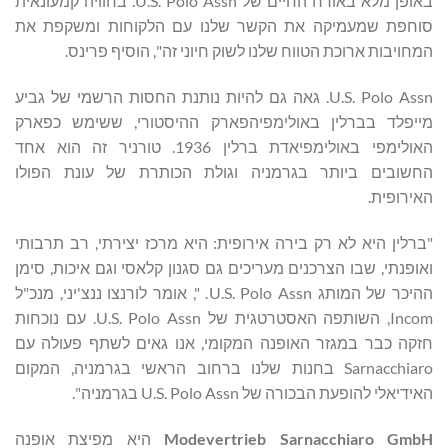
באופן מלא באורח החיים של U.S. Polo Assn. בחוויה קמעונאית
סוחפת שמעמיקה את הקשר שלנו עם הלקוחות ומשקפת את
המחויבות ארוכת הטווח שלנו לשוק חיוני זה", הוסיף פרינס.
U.S. Polo Assn. גאה גם להיות נותנת החסות הרשמי של גביע
מייפלד בברלין באולימפיהפארק ההיסטורי, ששימש כפארק
האולימפי באולימפיאדת ברלין 1936. טורניר זה הוא אחד
החשובים ביותר בגרמניה וגולת הכותרת של עונת הפולו
האירופית.
"ברלין היא לא רק בירה אירופית: היא מרכז יצירתי, רב תרבותי
ואופנתי, שבו הצרכנים מעריכים גם סגנון קלאסי וגם איכות, סימן
ההיכר של המותג U.S. Polo Assn. ", אומר לורנצו ננצ'יני, מנכ"ל
Incom, השותפה האסטרטגית של U.S. Polo Assn. עם נוכחות
חזקה כבר במגזר האופנה המקומי, אנו גאים לשתף פעולה עם
Sarnacchiaro בחנות שלנו ברחוב הראשי בגרמניה, המקום
האידיאלי להופעת הבכורה של U.S. Polo Assn בגרמניה".
Modevertrieb Sarnacchiaro GmbH
היא מפיצת אופנה