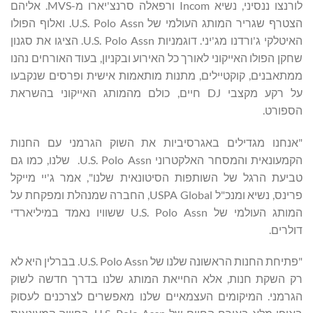
לורנצו ננסיני, נשיא Incom ורפאלה סרנצ'יארו מ-MVS. אליהם
הצטרף שגריר המותג העולמי של U.S. Polo Assn. ואלוף הפולו
האיטלקי ג'ורדנו מג'יני. דוגמניות U.S. Polo Assn. הציגו את סגנון
שחקן הפולו האייקוני לאורך כל האירוע ובקניון, בעוד האורחים נהנו
ממתאבנים, קוקטיילים, מתנות מותאמות אישית ופרסים שנקבעו
על רקע מקצבי DJ חיים, כולם מהמותג האייקוני בהשראת
הספורט.
"אנחנו מגדילים באגרסיביות את השוק הגרמני עם החנות
הקמעונאית והמסחר האלקטרוני U.S. Polo Assn. שלנו, כמו גם
טביעת הרגל של השותפות הסיטונאית שלנו", אמר ג'יי מייקל
פרינס, נשיא ומנכ"ל USPA Global, החברה שמנהלת ומפקחת על
המותג העולמי של U.S. Polo Assn ששוויו נאמד במיליארדי
דולרים.
"פתיחת החנות הראשונה שלנו של U.S. Polo Assn. בברלין היא לא
רק השקת חנות, אלא החייאת המותג שלנו בדרך חדשה לשוק
הגרמני. המיקומים העצמאיים שלנו מאפשרים לצרכנים לעסוק