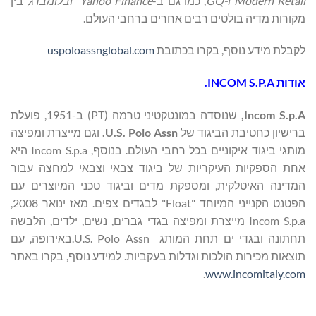
Modern Retail
ו-
GQ
, כמו גם ב-
Yahoo Finance
ובלומברג,
בין
מקורות מדיה בולטים רבים אחרים ברחבי העולם.
לקבלת מידע נוסף, בקרו בכתובת
uspoloassnglobal.com
אודות
INCOM S.P.A.
Incom S.p.A,
שנוסדה במונטקטיני טרמה (PT) ב-1951, פועלת
ברישיון כחטיבת הביגוד של
U.S. Polo Assn.
וגם מייצרת ומפיצה
מותגי ביגוד איקוניים בכל רחבי העולם. בנוסף, Incom S.p.a היא
אחת הספקיות העיקריות של ביגוד צבאי וצבאי למחצה עבור
המדינה האיטלקית, ומספקת מדים וביגוד טכני המיוצרים עם
הפטנט הקנייני המיוחד "Float" לבגדים צפים. מאז ינואר 2008,
Incom S.p.a מייצרת ומפיצה בגדי גברים, נשים, ילדים, הלבשה
תחתונה ובגדי ים תחת המותג U.S. Polo Assn.באירופה, עם
תוצאות מכירות הולכות וגדלות בעקביות. למידע נוסף, בקרו באתר
.
www.incomitaly.com