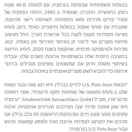
בבעלות משפחתית שבסיסה בגרמניה, עם למעלה מ-40 שנות
ניסיון בתעשייה. החברה, שנוסדה ב-1985, החלה כספקית של
מוצרי קידום מכירות ומאז התפתחה לשותפת רישוי מהימנה,
שעובדת עם מותגי אופנה בבעלות וחיצוניים כאחד. כיום, MVS
מציעה מומחיות מקצה לקצה בכל שרשרת הערך, החל מעיצוב
ופיתוח מוצרים ועד לייצור הן באיחוד האירופי והן באסיה, יבוא,
מכירות ולוגיסטיקה פנימית, שהוקמה בשנת 2020. MVS, הידועה
בחשיבה היזמית שלה ובשותפויות ארוכות השנים שלה, עובדת
בשיתוף פעולה הדוק עם קמעונאים ומפיצים מובילים ברחבי
אירופה כדי להביא לשוק מוצרים אופנתיים באיכות גבוהה.
"הבאת U.S. Polo Assn לחיים בברלין היא רגע גאה עבור הצוות
שלנו ב-MVS ותוצאה של שותפות חזקה ודינמית", אמר רפאלה
סרנצ'יארו, מנכ"ל Modevertrieb Sarnacchiaro GmbH. "גרמניה
היא שוק אופנה מרכזי שבו הצרכנים מעריכים אותנטיות, איכות
ומותגים מונעי סגנון חיים. עם החנות הראשונה הזו בלב ברלין, אנו
מכינים את הקרקע לצמיחה ארוכת טווח ולמסע קמעונאי מרגש
עבור U.S. Polo Assn בגרמניה".