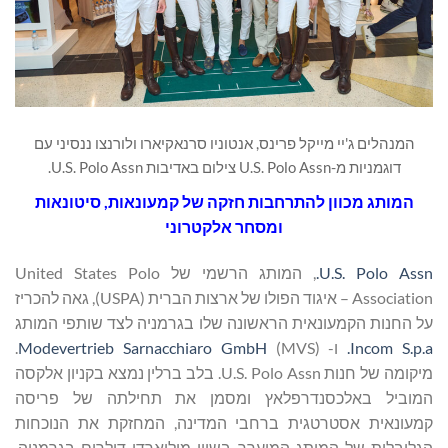
המנהלים ג'יי מייקל פרינס, אנטוניו סרנאקיארו ולורנצו ננסיני עם
דוגמניות מ-U.S. Polo Assn צילום באדיבות U.S. Polo Assn.
המותג מכוון להתרחבות חזקה של קמעונאות, סיטונאות
ומסחר אלקטרוני
U.S. Polo Assn.
, המותג הרשמי של United States Polo
Association – איגוד הפולו של ארצות הברית (USPA), גאה להכריז
על החנות הקמעונאית הראשונה שלו בגרמניה לצד שותפי המותג
Incom S.p.a.
ו-
Modevertrieb Sarnacchiaro GmbH
(MVS).
מיקומה של חנות U.S. Polo Assn. בלב ברלין נמצא בקניון אלקסה
המוביל באלכסנדרפלאץ ומסמן את תחילתה של פריסה
קמעונאית אסטרטגית ברחבי המדינה, המחזקת את הנוכחות
הגלובלית של המותג המוערך בשווי מיליארדי דולרים בגרמניה.