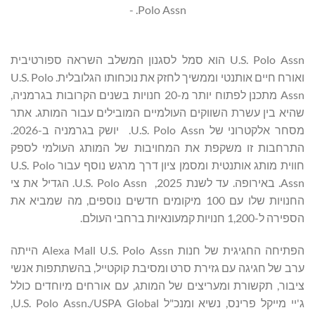
Polo Assn. -
U.S. Polo Assn הוא סמל לסגנון המשלב השראה ספורטיבית
ואורח חיים אותנטי וממשיך לחזק את נוכחותו הגלובלית. U.S. Polo
Assn מתכנן לפתוח יותר מ-20 חנויות בשנים הקרובות בגרמניה,
שהיא בין עשרת השווקים העולמיים המובילים עבור המותג. אתר
מסחר אלקטרוני של U.S. Polo Assn. יושק בגרמניה ב-2026.
התרחבות זו משקפת את המחויבות של המותג העולמי לספק
חווית מותג אותנטית ומסמן ציון דרך מרגש נוסף עבור U.S. Polo
Assn. באירופה. עד לשנת 2025, U.S. Polo Assn. הגדיל את צי
החנויות שלו עם 100 מיקומים חדשים נוספים, מה שמביא את
הספירה ל-1,200 חנויות קמעונאיות ברחבי העולם.
הפתיחה החגיגית של חנות Alexa Mall U.S. Polo Assn הייתה
ערב של חגיגה עם גזירת סרט ומסיבת קוקטייל, בהשתתפות אנשי
ציבור, תקשורת ומעריצים של המותג, עם אורחים מיוחדים כולל
ג'יי מייקל פרינס, נשיא ומנכ"ל U.S. Polo Assn./USPA Global,