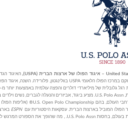
United Sta
– איגוד הפולו של ארצות הברית (
USPA
),
האיגוד הגדו
מועדוני פולו ושחקני פולו בצפון אמריקה, שנוסד בשנת 1890 וממוקם במרכז הפולו הלאומי USPA בוולינגטון, פל
מדינות ברחבי העולם. המותג נותן חסות לאירועי פולו גדולים ברחבי העולם, בהם p
ESPN
בארצו
בהודו משדרות כעת כמה מאליפויות הפולו המובילות בעולם, בחסות U.S. Polo Assn. , מה שהופך 