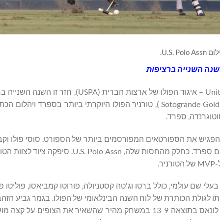
U.S. Polo Assn.
שנה השנייה ברציפות
, המותג הרשמי של United States Polo Association – איגוד הפולו של ארצות הברית (
החסות הרשמי של גביע הזהב של סוטוגרנדה 2025 (2025 Sotogrande Gold Cup ), טורניר הפולו היוקרתי ביותר בס
טוגרנדה, ששוחק בין ה-28 ביולי ל-30 באוגוסט, הפגיש את הספורטאים המפורסמים ביותר של הספורט, סוסי פ
העולם לתחרות עם יעים גבוהים המתרחשת על רקע הנוף של דרום ספרד. כחלק מהחסות שלה, ssn
.
י שם עולמי, כולל ברטו וג'טה קסטניולה, פורוטו קמביאסו, פוליטו פי
ותו לגולת הכותרת של לוח השנה הבינלאומי של הפולו. בגמר גביע הז
סוטוגרנדה 2025 ראינו את קבוצת הפולו אמנרה מנצחת את דוס לונאס בתוצאה 13-9 במשחק מהיר שהשאיר את הצופ