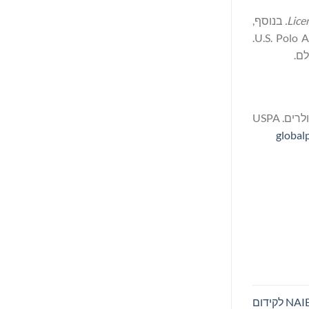
Lice
.
בנוסף,
המותג בהשראת הספורט זוכה להכרה בינלאומית עם פרסים על צמיחה גלובלית ודיגיטלית. בשל הצלחתו העצומה כמותג עולמי, U.S. Polo Assn.
לם.
היא חברת בת של איגוד הפולו של ארצות הברית USPA ומנהלת את המותג הגלובלי U.S. Polo Assn, המוערך במיליארדי דולרים. USPA
global
בנק אל סלאם חתם על עסקה אסטרטגית עם Denodo ו-NAIB IT לקידום