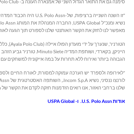
סימנה גם את התואר הגדול השני של אמנארה העונה ב- Ayala Polo Club, לאחר זכייתם בגביע הכסף של סוטוגרנדה מוקדם יותר הקיץ.
"זו השנה השנייה ברציפות, 
מאפשר לנו לחזק את הקשר האותנטי שלנו לספורט תוך הגעה לאוהד
הייניקן, בקארדי, ושותפת ה
הגבוהה ביותר ואירוח ללא תחרות על במה אייקונית למשחקים עם 
"לאירופה ולספרד יש הערכה עמוקה למסורת, לאורח החיים ולספו
שלנו ברחבי האזור, אנו רואים הזדמנות חזקה לקדם את הקשר של U.S. Polo Assn עם צרכנים שמעריכים אותנטיות, איכות וסגנון נצחי".
אודות
U.S. Polo Assn.
ו-
USPA Global