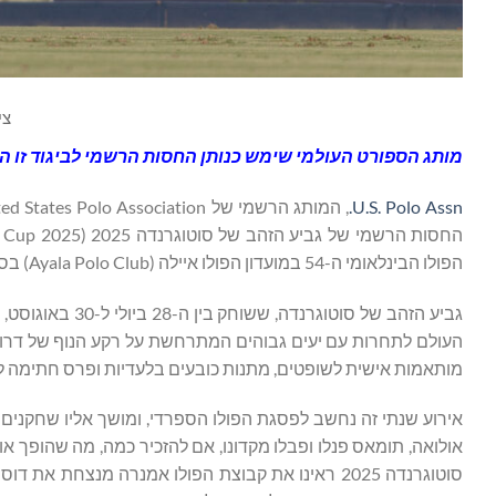
צילום 
מותג הספורט העולמי שימש כנותן החסות הרשמי לביגוד זו ה
U.S. Polo Assn.
הפולו הבינלאומי ה-54 במועדון הפולו איילה (Ayala Polo Club) בסוטוגרנדה, ספרד.
גביע הזהב של סו
מותאמות אישית לשופטים, מתנות כובעים בלעדיות ופרס חתימה ל-MVP של הטורניר
אירוע שנתי זה נחשב לפסגת הפולו הספרדי, ומושך אליו שחקנים בעל
אולואה, תומאס פנלו ופבלו מקדונו, אם להזכיר כמה, מה שהופך א