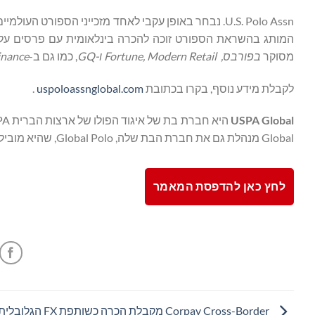
U.S. Polo Assn. נבחר באופן עקבי לאחד מזכייני הספורט העולמיים המוביל בעולם לצד ה-NFL, PGA Tour ו- Formula 1, על פי
מסוקר
בפורבס,
Modern Retail
,
Fortune
ו-
GQ
, כמו גם ב-
inance
לקבלת מידע נוסף, בקרו בכתובת
uspoloassnglobal.com
.
USPA
Global
Global מנהלת גם את חברת הבת שלה, Global Polo, שהיא מובילה עולמית בתוכן ספורט הפולו. לקבלת מידע נוסף בקרו באתר
לחץ כאן להדפסת המאמר
Corpay Cross-Border מקבלת הכרה כשותפת