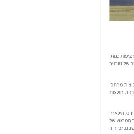
USPA), חזר זו השנה השנייה ברציפות כנותן
פרד ויהלום הכתר של טורניר
ולו וקבוצות מרחבי
U.S. Polo A. סיפקה ציוד לצוות הטורניר, חולצות
רס, הילאריו
הב המרגש של
ים על קצה מושבם. זכייה זו