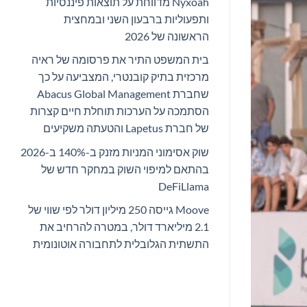
Nyxoah מדווחת על תוצאות פיננסיות
ותפעוליות ברבעון השני ובמחצית
הראשונה של 2026
בית המשפט התיר את פרסומה של ראיה
מרכזית בתיק קובנטרי, המצביעה על כך
שחברת Abacus Global Management
הסתמכה על הערכות תוחלת חיים קצרות
של חברת Lapetus והטעתה משקיעים
שוק אסימוני המניות מזנק ב-140% ב-2026
בהתאם למיפוי השוק במחקר חדש של
DeFiLlama
Moove גייסה 250 מיליון דולר לפי שווי של
2.1 מיליארד דולר, במטרה להרחיב את
התשתית הגלובלית לתחבורה אוטונומית