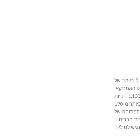
ל ביותר של
ורידה. השנה, איגוד הפולו האמריקאי
חוגג 135 שנים של השראה ספורטיבית לצד ה- USPA. עם טביעת רגל גלובלית של מיליארדי דולרים והפצה עולמית באמצעות יותר מ-1,100 חנויות
קמעונאיות של U.S. Polo Assn., כמו גם אלפי נקודות הפצה נוספות, U.S. Polo Assn. מציע ביגוד, אביזרים והנעלה לגברים, נשים וילדים ביותר מ-190
U.S. Open Polo Championshi® (אליפות הפולו הפתוחה של
ת הברית ו-
את הספורט המרגש לנגיש למיליוני