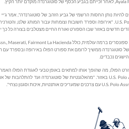
של-U.S. Polo Assn היה הכבוד המדהים להיות נותן החסות הרשמי של גביע הזהב של סוטוגרנדה", אמר ג
נשיא ומנכ"ל USPA Global, החברה המנהלת את המותג U.S. Polo Assn. "אירופה וספרד חשובות וצומחות עבור המותג שלנו
ים חדשים באזור שבו הספורט ואורח החיים מצטלבים בצורה כל כך יפ
מדיה Minuto Siete. טורניר גביע הזהב של סוטוגרנדה ממשיך לרומם את ספורט הפולו באירופה ובספ
הישגים נכבדים.
רט הפולו, מה שהופך אותו למתאים באופן טבעי לאגודת הפולו האמרי
לורנצו ננסיני, נשיא Incom S.p.A., השותפה האסטרטגית של U.S. Polo Assn באזור. "מהאלגנטיות של סוטוגרנדה ועד לה