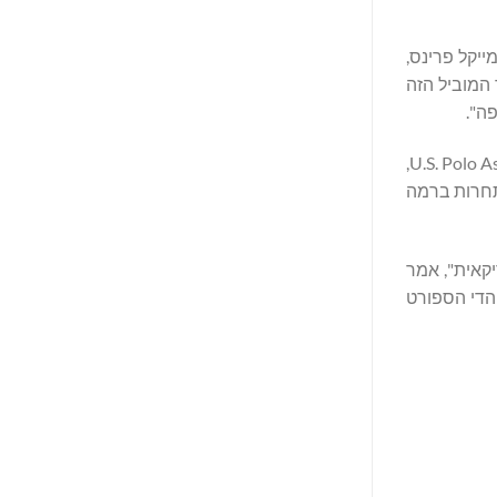
'יי מייקל פרינס,
, והטורניר המוביל הזה
ה".
הטורניר, שנערך על ידי מועדון הפולו איילה (Ayala Polo Club), כלל ספונסרים ברמה עולמית, כולל U.S. Polo Assn., Maserati, Fairmont La Hacienda,
רד עם תחרות ברמה
קאית", אמר
תלהבות של אוהדי הספורט