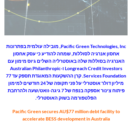
Pacific Green Technologies, Inc, מובילה עולמית בפתרונות
אחסון אנרגיה לסוללות, שמחה להודיע כי עסק אחסון
האנרגיה בסוללות שלה באוסטרליה השלים גיוס מימון עם
Longreach Credit Investors ו-Australian Philanthropic
Services Foundation. קרן ההשקעות המאוגדת תספק עד 77
מיליון דולר אוסטרלי על פני תקופה של 24 חודשים למימון
פיתוח צינור אספקה בנפח של 7 גיגה-וואט/שעה ולהרחבת
הפלטפורמה בשוק האוסטרלי.
Pacific Green secures AU$77 million debt facility to
accelerate BESS development in Australia