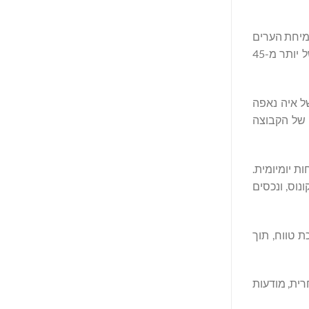
לצמיחת הערים
שאליהן הם שייכים. הקבוצה, שנוסדה בשנת 2016, מחזיקה בנכסים בשווי של למעלה מ-2.57 מיליארד דולר ומנהלת תיק נדל"ן בשווי של יותר מ-45
של איה נאפה
תה של הקבוצה
ת יומיומית.
וכבים בפיתוח במיקונוס, ונכסים
וכת טווח, תוך
חרית, מודעות