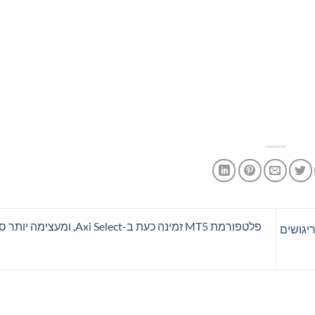
פלטפורמת MT5 זמינה כעת ב-Axi Select,
 בקטלוניה עם ריגושים