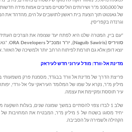
של גאנטוט תוך הצעת בית ראשון לתושבים על הים, מהדהד את המ
וגרנדה בקפריסין.
"עם ביין, המטרה שלנו היא לפתח יעד שצופה את הצרכים העתי
סוויריס (
Naguib Sawiris
), יו"ר ומנכ"ל ORA Developers
. "גא
יוצא דופן אלא גם תורמת לפיתוח הרחב יותר ולמשיכה של האזור. א
מדינת אל-וורד: מודל עירוני חדש לעיראק
עיר תוססת ומקיימת את עצמה.
הקהילה ולשמירה על הסביבה.