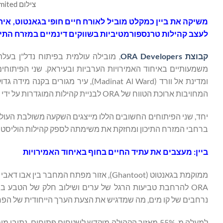
צילום ORA Developers Holding Limited
לעצב קהילות טרנספורמטיביות בשווקים דינמיים במזרח התיכ
קבוצת ORA Developers
, מובילה עולמית בפיתוח נדל"ן בעל
ומדינת אל וורד (Madinat Al Ward), ע
המחויבות ארוכת הטווח של ORA לבניית קהילות המוגדרות על ידי מצוינות עיצובית, רלוונטיות תרבותית וצמיחה בת קיימא.
ברחבי המזרח התיכון ומחזקת את משימתה לספק קהילות הוליסטיות
ביין: מעצבים את עתיד החיים בחוף באיחוד האמירויות
ממוקמת בגאנטוט (Ghantoot), אזור מפתח ה
נרחבים של קו מים, מה שמדגיש את הצעת הערך הייחודית של הפר