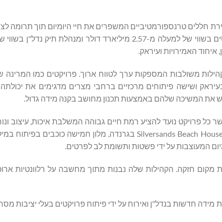
הידועה ביצירת חללים טרנספורמטיביים המשפרים את חיי היומיום תוך תרומה 
, איחוד האמירויות ועיראק.
לקהילות משולבות המספקות ערך לטווח ארוך. פרויקטים כמו המרינה 
דינת אל וורד בעיראק ושישה פיתוחים מרכזיים ברחבי מצרים מדגימים את יכול
את המשיכה שלהם באמצעות תכנון מחושב בקנה מידה גדול.
 כל פרויקט נועד להציע רמת חיים גבוהה המשלבת איכות, עיצוב ונוחו
נכסי האירוח של הקבוצה כוללים את Silversands Grand Anse ו-Silversands Beach House בגרנדה, מלון חמישה כ
ה, קיימות ותחושת מקום חזקה. הקהילות שלה נבנות מתוך מחשבה על רלוונטיות אר
אמות מידה חדשות בנדל"ן ואירוח על ידי פיתוח פרויקטים בעלי יציבות מס