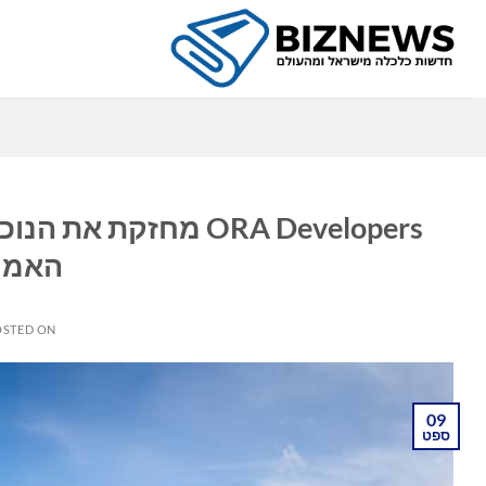
Ski
t
conten
כ
ORA Developers מחזק
האמיר
OSTED ON
09
ספט