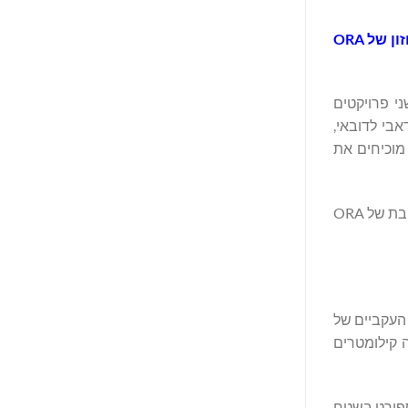
משיקה את ביין כמקלט מוביל לאורח חיים חופי בגאנטוט, איחוד האמירויות הערביות, ובמדינת אל וורד בעיראק, תוך הדגשת החזון של ORA
י פרויקטים
גית בין אבו דאבי לדובאי,
טים מוכיחים את
יחד, שני הפיתוחים החשובים הללו מייצגים השקעה משולבת העולה על 16 מיליארד דולר (בשלב הראשון), המחזקת את הנוכחות המתרחבת של ORA
ות העקביים של
ע על פני 4.8 מיליון מ"ר וכולל שבעה קילומטרים
ה, לגונה וחוף ים באורך 1.2 קילומטר. מועדון ספורט בשטח