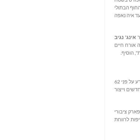
 בריאים ופעילים. ביין מייצגת את המחויבות של ORA לשימור קו החוף הבתולי
ד איה נאפה
ר
אינג' נגיב
ה אורח חיים
, הוסיף.
פריצת הדרך של מדינת אל וורד בבגדד, מסמנת פרק משמעותי בסדר היום הלאומי של הדיור במדינה. הפרויקט בעל החזון הזה, המשתרע על פני 62
-ורדי, יפותח במשך תקופה של 24 שנים, ובסופו של דבר יספק כ-120,000 בתים חדשים וייצור
ותר שלו הוא פארק ציבורי
שנותנות עדיפות לרווחת