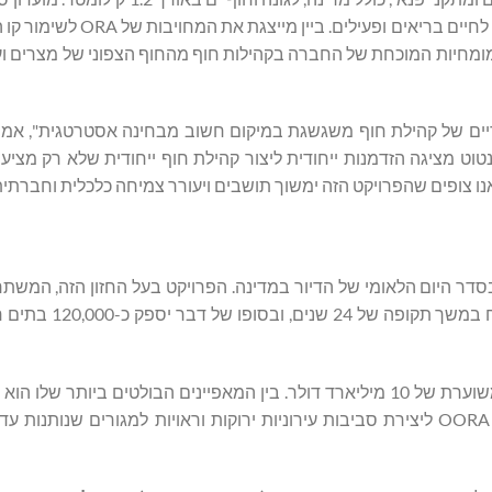
של 100,000 מ"ר ושירותים הוליסטיים מציבים אמות מידה חדשות לחיים
ומחיות המוכחת של החברה בקהילות חוף מהחוף הצפוני של מצרים וע
דיים של קהילת חוף משגשגת במיקום חשוב מבחינה אסטרטגית", אמ
נטוט מציגה הזדמנות ייחודית ליצור קהילת חוף ייחודית שלא רק מציע
נו צופים שהפרויקט הזה ימשוך תושבים ויעורר צמיחה כלכלית וחברתית"
מיליון מ"ר, נקרא על שמו של המלומד העיראקי עלי אל
שלב 1 לבדו צפוי להסתיים במשך שמונה שנים, בעלות השקעה משוערת של 10 מיליארד דולר. בין המאפיינים הבולטים בי
יחיד מסוגו בשטח של 5 מיליון מ"ר, המבטיח את המחויבות של OORA ליצירת סביבות עירוניות ירוקות וראויות למגורים 