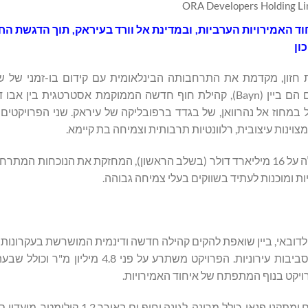
ון
ת חזון, מקדמת את התרחבותה הבינלאומית עם קידום בו-זמני של שנ
משמעותיים באיחוד האמירויות הערביות ובעיראק. שני הפיתוחים הם ביין (Bayn), קהילת חוף חדשה הממוקמת אסטרט
יר מגורים בקנה מידה גדול במחוז אל נהרוואן, של בגדד ברפובליקה של עיראק. שני הפרויק
 ומוכנות לעתיד בשווקים בעלי צמיחה גבוהה.
מחבר בין אבו דאבי לדובאי, ביין שואפת להקים קהילה חדשה ודינמית המושרשת בעקרונ
ORA להרחבת טביעות הרגל של ערים ושילוב חלק של הטבע בסביבות עירוניות. הפרויקט משתר
ויקט בנוף המתפתח של איחוד האמירויות.
למעלה מ-55% מאזור הקהילה מוקדש לשטחים פתוחים, נתיבי מים ומתקני פנאי, כולל מרינ