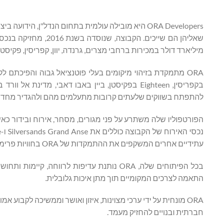
ORA Developers היא מובילה עולמית בתחום הנדל"ן, 
מיליארד דולר במכירות ברחבי מצרים, גרנדה, יוון, קפריסין, פקיסטן
ORA מתמקדת בזיהוי מיקומים בעלי פוטנציאל גבוה והפיכתם 
בקפריסין, Eighteen בפקיסטן, ביין באבו דאבי, מ
להתפתח בשווקים שלעתים קרובות מתעלמים מהם ולהגדיר מחדש 
הפורטפוליו שלה משתרע על פני מגורים, מסחר, אירוח ובידור כאשר
עתידיים אחרים המשקפים את ההתמקדות של ORA בחוויות פרימיום המעוצבות על ידי פשטות ותשומת לב לפרטים.
בכל הפיתוחים שלה, ORA נותנת עדיפות לרווח
התאמה לצרכים המקומיים תוך מתן איכות גלובלית.
ORA מונחית על ידי ערכי מצוינות, איזון ואושר וממשיכה לקבוע 
חברתית ובנויים להחזיק מעמד.