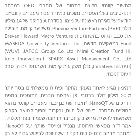
מחשוב קוונטי חלוצה בתחום של מחברי QED במרחב
הננו-סיבים בעלי הפסדים נמוכים במיוחד עבור מעבדים קוונטיים,
הודיעה על סגירה ראשונה של מימון בסדרה A בהיקף של 14 מיליון
דולר. Phoenix Venture Partners (PVP), משקיעה קיימת, הובילה
את סבב הגיוס בהשתתפות Brevan Howard Macro Venture
Fund כמשקיעה חדשה. WASEDA University Ventures, Inc
(WUV), JAFCO Group Co Ltd, Mirai Creation Fund III,
SPARX Asset Management Co., Ltd, ו-Keio Innovation
Initiative, Inc (KII), כולן משקיעות קיימות, השתתפו גם הן סבב
הגיוס הנוכחי.
המימון מגיע לאחר מענקי מחקר ופיתוח ממשלתיים בסך יותר
מ-20 מיליון דולר ברחבי יפן וארצות הברית, התומכים במפת
הדרכים של NanoQT. "חיבור שתוכנן עבור מעבדים קוונטיים הוא
החולייה החסרה בשוק של היום, ובקרוב יהפוך לצוואר בקבוק
משמעותי להשגת מחשוב קוונטי בר הרחבה שעמיד בפני תקלות",
אמר ד"ר מסאשי הירוסה, מנכ"ל ומייסד שותף של NanoQT.
"מחבר מרחב הננו-סיבים הקנייני שלנו זוכה לביקוש גבוה לא רק