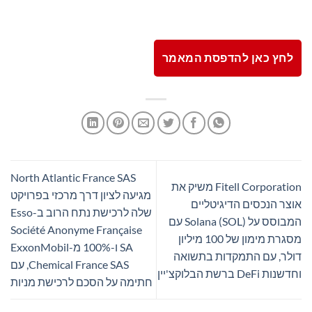
לחץ כאן להדפסת המאמר
North Atlantic France SAS
Fitell Corporation משיק את
מגיעה לציון דרך מרכזי בפרויקט
אוצר הנכסים הדיגיטליים
שלה לרכישת נתח הרוב ב-Esso
המבוסס על Solana (SOL) עם
Société Anonyme Française
מסגרת מימון של 100 מיליון
SA ו-100% מ-ExxonMobil
דולר, עם התמקדות בתשואה
Chemical France SAS, עם
וחדשנות DeFi ברשת הבלוקצ'יין
חתימה על הסכם לרכישת מניות