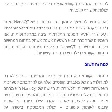
להרחבת המחשוב הקוונטי, אלא גם לשילוב מעבדים קוונטיים עם
יכולות תקשורת קוונטית".
"אנו שמחים להמשיך ולתמוך בפריצת הדרך של NanoQT", אמר
ד"ר נובי קמבה, שותף מנהל בחברת Phoenix Venture Partners
(PVP). "NanoQT הפגינה התקדמות יציבה במחקר ופיתוח, ואנו
מאמינים שהחברה תביא השפעה משנת משחק בתחום המחשוב
הקוונטי והרשתות. NanoQT ממוקמת בעמדה הטובה ביותר
בתחום הקוונטי כדי לחדש בתחום הקישוריות".
למה זה חשוב
המחבר הקוונטי הוא סוג התקן קריטי ומתפתח – חיוני לא רק
למודולריזציה של מעבדים קוונטיים, אלא גם להרחבתם למערכות
מאפשרות רשתיות ותקשורתיות. הגישה של NanoQT היא מרחב
ננו-סיבים בעלי הפסדים נמוכים במיוחד, המתפקד כחיבור סיב
אופטי מקצה לקצה, המאפשר המרה יעילה ביותר של אותות
קיוביט לאותות פוטוניים – יכולת המבוססת ביסודה על