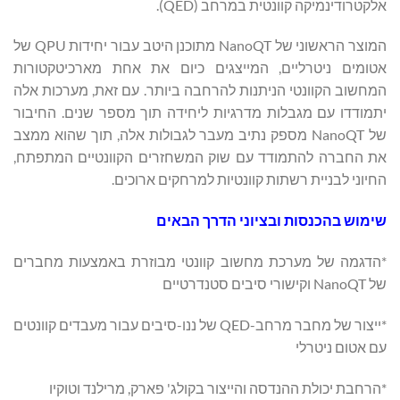
אלקטרודינמיקה קוונטית במרחב (QED).
המוצר הראשוני של NanoQT מתוכנן היטב עבור יחידות QPU של
אטומים ניטרליים, המייצגים כיום את אחת מארכיטקטורות
המחשוב הקוונטי הניתנות להרחבה ביותר. עם זאת, מערכות אלה
יתמודדו עם מגבלות מדרגיות ליחידה תוך מספר שנים. החיבור
של NanoQT מספק נתיב מעבר לגבולות אלה, תוך שהוא ממצב
את החברה להתמודד עם שוק המשחזרים הקוונטיים המתפתח,
החיוני לבניית רשתות קוונטיות למרחקים ארוכים.
שימוש בהכנסות ובציוני הדרך הבאים
*הדגמה של מערכת מחשוב קוונטי מבוזרת באמצעות מחברים
של NanoQT וקישורי סיבים סטנדרטיים
*ייצור של מחבר מרחב-QED של ננו-סיבים עבור מעבדים קוונטים
עם אטום ניטרלי
*הרחבת יכולת ההנדסה והייצור בקולג' פארק, מרילנד וטוקיו