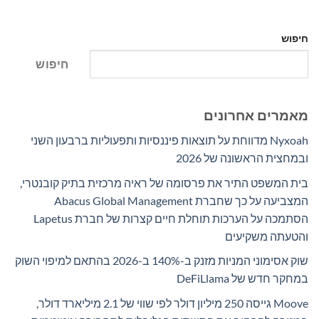
חיפוש
חיפוש
מאמרים אחרונים
Nyxoah מדווחת על תוצאות פיננסיות ותפעוליות ברבעון השני
ובמחצית הראשונה של 2026
בית המשפט התיר את פרסומה של ראיה מרכזית בתיק קובנטרי,
המצביעה על כך שחברת Abacus Global Management
הסתמכה על הערכות תוחלת חיים קצרות של חברת Lapetus
והטעתה משקיעים
שוק אסימוני המניות מזנק ב-140% ב-2026 בהתאם למיפוי השוק
במחקר חדש של DeFiLlama
Moove גייסה 250 מיליון דולר לפי שווי של 2.1 מיליארד דולר,