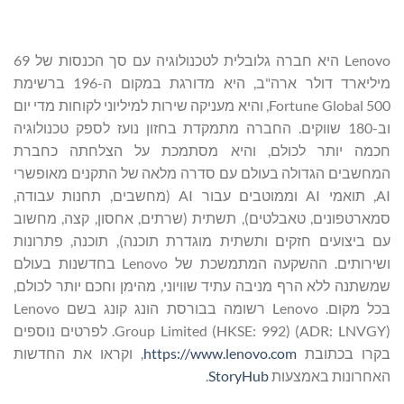
Lenovo היא חברה גלובלית לטכנולוגיה עם סך הכנסות של 69
מיליארד דולר ארה"ב, היא מדורגת במקום ה-196 ברשימת
Fortune Global 500, והיא מעניקה שירות למיליוני לקוחות מדי יום
וב-180 שווקים. החברה מתמקדת בחזון נועז לספק טכנולוגיה
חכמה יותר לכולם, והיא מסתמכת על הצלחתה כחברת
המחשבים הגדולה בעולם עם סדרה מלאה של התקנים מאופשרי
AI, תואמי AI וממוטבים עבור AI (מחשבים, תחנות עבודה,
סמארטפונים, טאבלטים), תשתית (שרתים, אחסון, קצה, מחשוב
עם ביצועים חזקים ותשתית מוגדרת תוכנה), תוכנה, פתרונות
ושירותים. ההשקעה המתמשכת של Lenovo בחדשנות בעולם
שמשתנה ללא הרף מניבה עתיד שוויוני, מהימן וחכם יותר לכולם,
בכל מקום. Lenovo רשומה בבורסת הונג קונג בשם Lenovo
Group Limited (HKSE: 992) (ADR: LNVGY). לפרטים נוספים
בקרו בכתובת
https://www.lenovo.com
, וקראו את החדשות
האחרונות באמצעות
StoryHub
.