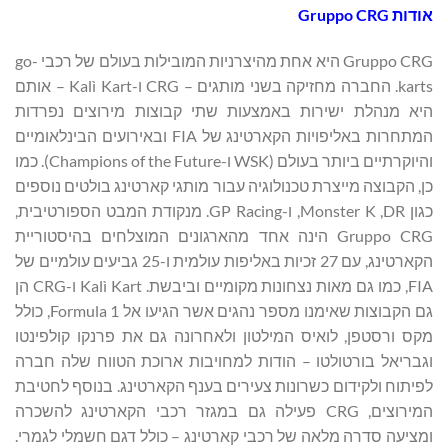
אודות
Gruppo CRG
Gruppo CRG היא אחת מהיצרניות המובילות בעולם של רכבי go-
karts. החברה מחזיקה בשני מותגים – CRG ו-Kalì Kart – אותם
היא מנהלת ישירות באמצעות שתי קבוצות מירוצים נפרדות
המתחרות באליפויות הקארטינג של FIA ובאירועים הבינלאומיים
והיוקרתיים ביותר בעולם (WSK ו-Champions of the Future). כמו
כן, הקבוצה מייצרת טכנולוגיה עבור מותגי קארטינג בולטים נוספים
כגון DR, ‏Monster K, ו-GP Racing. מנקודת המבט הספורטיבית,
Gruppo CRG הינה אחד מהארגונים המוצלחים בהיסטוריית
הקארטינג, עם 27 זכיות באליפות עולמית ו-25 גביעים עולמיים של
FIA, כמו גם מאות נצחונות מקומיים וביבשת. Kalì Kart ו-CRG הן
גם הקבוצות שאימנו מספר נהגים אשר הגיעו אל Formula 1, כולל
מקס ורסטפן, לואיס המילטון ולאחרונה גם את פרנקו קולפינטו
וגבריאל בורטולטו – הודות למחויבות ארוכת הטווח שלה חברה
לפיתוח ולקידום כשרונות צעירים בענף הקארטינג. בנוסף לחטיבת
המירוצים, CRG פעילה גם במגזר רכבי הקארטינג להשכרה
ומציעה סדרה מלאה של רכבי קארטינג – כולל דגם חשמלי לגמרי.