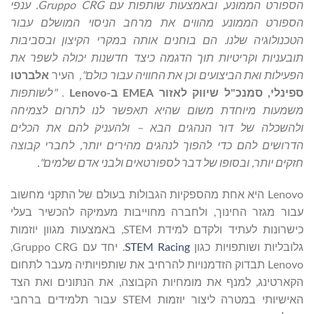
הספורט הממונע, ובאמצעות שותפות עם
Gruppo CRG
.
ענפי
הספורט הממונע
מהווים את מרחב הניסוי המושלם עבור
הטכנולוגיה שלנו. הם בוחנים אותה במקרי הקיצון
ובסביבות
תובעניות וקריטיות תוך הדגמה כיצד חדשנות יכולה לשפר את
הפעילות ואת
הביצועים וכן את החוויה עבור כולם
",
העיר
אלברטו
ספינלי, סמנכ
"
ל שיווק לאזור
EMEA
ב-
Lenovo
.
"
לשותפות
משמעות מיוחדת משום שהיא תאפשר לנו לתרום
לצמיחה
ולהשכלה של דור הנהגים הבא – ולהעניק להם את הכלים
הדרושים להם כדי להפוך
לנהגים מהירים יותר, לחברי קבוצה
חזקים יותר, ובסופו של דבר לספורטאים ולבני אדם
שלמים
".
Lenovo היא אחת מהספקיות הגבולות בעולם של התקני מחשוב
עבור מגזר החינוך, ולחברה מחוייבות מעמיקה להכשיר בעלי
כישרונות לעתיד ולקדם למידת STEM, באמצעות מגוון יוזמות
גלובליות ושותפויות כגון
STEM Racing
. יחד עם Gruppo CRG,
‏Lenovo תבדוק הזדמנויות להרחיב את שותפויותיה מעבר לתחום
הקארטינג, למנף את מומחיות הקבוצה, את הנתונים ואת הצד
האישיותי במטרה ליצור יוזמות STEM עבור תלמידים ברחבי