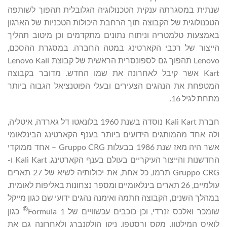
שנתית במסגרתה ענקית הטכנולוגיה הגלובלית תהפוך לשותפה
הטכנולוגית של הקבוצה תוך הרחבת היכולות הטכניות של הארגון
באמצעות טלמטריה וניתוח נתונים מתקדמים וכן מיטוב תהליך
הייצור של רכבי הקארטינג במטה החברה. במסגרת ההסכם,
Lenovo תהפוך גם לספונסרית הראשית של קבוצת Lenovo Kalì
Kart אשר קיבל לאחרונה את שמו החדש. מדובר בקבוצה
המטפחת את הנהגים הצעירים ובעלי הפוטנציאל הגבוה ביותר
מתחת לגיל 16.
חברת Kalì Kart נוסדה בשנת 1960 בלונאטו דל גארדה, איטליה,
ולה אחד מהמותגים הידועים ביותר בענף הקארטינג הבינלאומי
אשר היה מאז שנת 1986 בבעלות Gruppo CRG – אחד ממוקדי
החדשנות והייצור העיקריים בעולם בענף הקארטינג. Kalì Kart ו-
Gruppo CRG תרמו, כל אחת, את יכולותיה לשיא של 27 תארים
עולמיים, 26 תארים בינלאומיים ומספר נצחונות באליפות לאומית.
במהלך השנים, הקבוצה חתמה ואימנה נהגים ידועי שם כגון מייקל
®
שומכר ואלכס זנרדי, וכן כוכבים עכשוויים של Formula 1
כגון
לואיס המילטון, מקס ורסטפן, ניקו הולקנברג ולאחרונה גם את