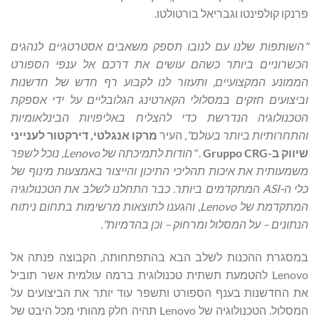
פרנקו קולפינטו וגבריאל בורטולטו.
"
השותפות שלנו עם
לנובו תספק משאבים אסטרטגיים לנהגים
הכשרוניים ביותר כשהם עושים את דרכם אל ענפי
הספורט
הממונע המקצועיים, ותעזור לנו לקבוע רף חדש של חדשנות
וביצועים חזקים
במסלולי הקארטינג הגלובליים על ידי אספקת
הטכנולוגיה הנדרשת כדי להצליח באליפויות
הבינלאומיות
והתחרותיות ביותר בעולם
",
העיר
מרקו אנגלטי, דירקטור לענייני
שיווק ב-
Gruppo CRG
.
"
הודות
לתמיכתה של
Lenovo
,
נוכל לשפר
משמעותית את איכות תהליכי התיכון והייצור באמצעות מינוף של
כלי ה-
ASI
המתקדמים ביותר. כבר התחלנו לשלב את הטכנולוגיה
המתקדמת של
Lenovo
,
והגענו לתוצאות מרשימות בתחום ניתוח
הנתונים – על המסלול ומרחוק
–
וכן בהדמיות
".
במסגרת ההכנות לשלב הבא בהתפתחותה, הקבוצה פנתה אל
Lenovo להטמעת תשתית טכנולוגית ברמה עולמית אשר תוביל
את החדשנות בענף הספורט ותשפר עוד יותר את הביצועים על
המסלול. הטכנולוגיה של Lenovo תהיה חלק מהותי מכל היבט של