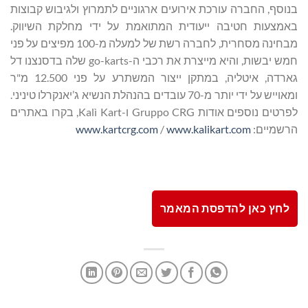
בנוסף, החברה עורכת אירועים ארגוניים לתמרוץ ולגיבוש קבוצות
באמצעות חטיבה ייעודית המתואמת על ידי מחלקת השיווק.
מבחינה מסחרית, לחברה רשת של למעלה מ-100 מפיצים על פני
חמש יבשות, והיא מייצרת את רכבי ה-go-karts שלה בדסנצנו דל
גארדה, איטליה, במתקן ייצור המשתרע על פני 12.500 מ"ר
ומאוייש על ידי יותר מ-70 עובדים בהנהלת הנשיא ג’יאנקרלו טיניני.
לפרטים נוספים אודות Gruppo CRG ו-Kalì Kart, בקרו באתרים
הרשמיים:
www.kalikart.com
/
www.kartcrg.com
לחץ כאן להדפסת המאמר