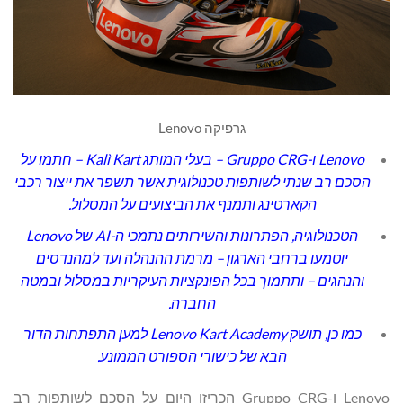
גרפיקה Lenovo
Lenovo
ו-
Gruppo CRG
–
בעלי המותג
Kalì Kart
–
חתמו על
הסכם רב שנתי לשותפות טכנולוגית אשר תשפר את ייצור רכבי
הקארטינג ותמנף את
הביצועים על המסלול.
הטכנולוגיה, הפתרונות והשירותים נתמכי ה-
AI
של
Lenovo
יוטמעו ברחבי הארגון – מרמת ההנהלה ועד למהנדסים
והנהגים – ותתמוך בכל הפונקציות
העיקריות במסלול ובמטה
החברה.
כמו כן, תושק
Lenovo Kart Academy
למען התפתחות הדור
הבא של כישורי הספורט הממונע.
‏Lenovo ו-Gruppo CRG הכריזו היום על הסכם לשותפות רב