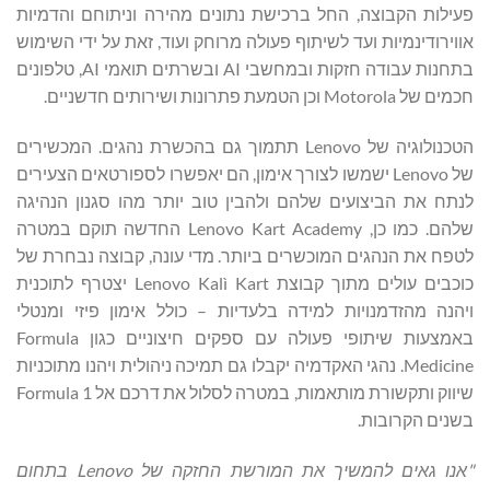
פעילות הקבוצה, החל ברכישת נתונים מהירה וניתוחם והדמיות
אווירודינמיות ועד לשיתוף פעולה מרוחק ועוד, זאת על ידי השימוש
בתחנות עבודה חזקות ובמחשבי AI ובשרתים תואמי AI, טלפונים
חכמים של Motorola וכן הטמעת פתרונות ושירותים חדשניים.
הטכנולוגיה של Lenovo תתמוך גם בהכשרת נהגים. המכשירים
של Lenovo ישמשו לצורך אימון, הם יאפשרו לספורטאים הצעירים
לנתח את הביצועים שלהם ולהבין טוב יותר מהו סגנון הנהיגה
שלהם. כמו כן, Lenovo Kart Academy החדשה תוקם במטרה
לטפח את הנהגים המוכשרים ביותר. מדי עונה, קבוצה נבחרת של
כוכבים עולים מתוך קבוצת Lenovo Kalì Kart יצטרף לתוכנית
ויהנה מהזדמנויות למידה בלעדיות – כולל אימון פיזי ומנטלי
באמצעות שיתופי פעולה עם ספקים חיצוניים כגון Formula
Medicine. נהגי האקדמיה יקבלו גם תמיכה ניהולית ויהנו מתוכניות
שיווק ותקשורת מותאמות, במטרה לסלול את דרכם אל Formula 1
בשנים הקרובות.
"
אנו גאים להמשיך
את המורשת החזקה של
Lenovo
בתחום