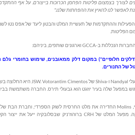
עים לצורך בצמצום פליטות הפחמן הכרוכות בייצורם. על אף ההתקדמו
נת לאפשר לנו להאיץ את ההפחתות שלנו."
ם הפליטות.
קים חלופיים") במקום דלק ממאובנים, שימוש בחומרי גלם נט
ל של התנורים.
הדוגמאות כוללות את מפעל Golden Bay של Fletcher ואת מפעלי Nandyal ו-Shiva של antim Cimentos
מוש במפעל שלה בעיר יוזגט הוא גבעולי תירס. החברה משתמשת בבי
Holdings, CIMPOR, מניעה את ייצור החימר הקלוי באפריקה. מפעל המלט של CRH ברוהוז'ניק שבסלובקיה ייעל את י