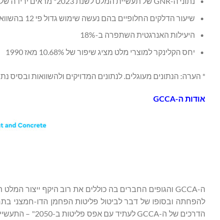
נתוני ה-GNR של תעשיית המלט לשנת 2023* מראים ירידה של 25% בכמות הפחמן הדו-חמצני לטון של מוצרי מלט מאז שנת 1990
שיעור הדלקים החלופיים בהם נעשה שימוש גדול פי 12 בהשוואה ל-1990
היעילות האנרגטית השתפרה ב-18%
יחס הקלינקר למוצרי מלט מציג שיפור של 10.68% מאז 1990
* הערה: הנתונים מעוגלים. לנתונים המדויקים ולהשוואות ובסיס נתוני ה-GNR המלא, נא 
אודות ה-
GCCA
ה-GCCA והגופים החברים בה כוללים את רוב היקף ייצור המל