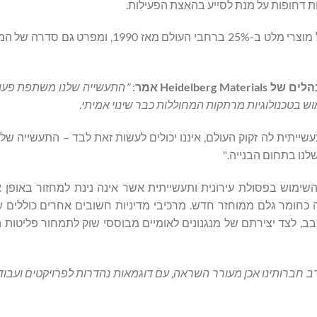
ת דחופות על מנת לסייע בהאצת הפעילות.
הדו"ח חושף כי התעשייה הפחיתה היקף פליטת ה-CO₂ בייצור של מוצרי מלט ב-25% ברחבי העול
הלים של
Heidelberg Materials
אמר
:
"התעשייה שלנו משתפת פעו
ש בטכנולוגיות מרתקות המחוללות כבר שינוי אמיתי.
תית לה זקוק העולם, איננו יכולים לעשות זאת לבד – התעשייה שלנו
שלנו בתחום הבנייה."
שימוש בפסולת עירונית ותעשייתית אשר אינה נינת למחזור באופן 
 כחומר גלם ממוחזר חדש. מרכיבי מדיניות חשובים אחרים כוללים שי
רבב, לצד יצירתם של מנגנונים לאומיים מבוססי שוק לתמחור פליטות 
ב חברותינו אכן מעורר השראה, עם דוגמאות נהדרות לפרויקטים ועבוד