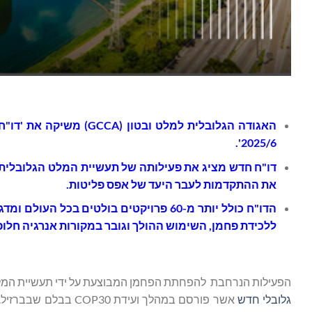
האגודה הגלובלית למלט ובטון (GCCA) משיקה את '
דו"ח
'.
2025/6
דו"ח חדש מציג את פעילותה של תעשיית המלט הגלובלית
את ההתקדמות לעבר היעד של אפס פליטות.
הדו"ח כולל יותר מ-60 פרויקטים בולטים
ללכידת פחמן, השימוש ההולך וגובר במקורות אנרגיה חלו
הפעילות הנרחבת להפחתת הפחמן המבוצעת על ידי תעשיית המלט
גלובלי חדש
אשר פורסם במהלך ועי