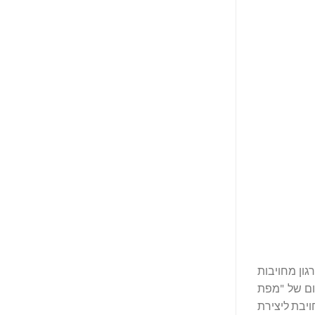
רגון מחויבות
לובליות, באמצעות יישום של "מפת
 אפס פליטות ב-2050" – התעשייה הכבדה הראשונה המציגה תוכנית מפורטת שכזו. ביחד, ה-GCCA מחויבת ליצירת