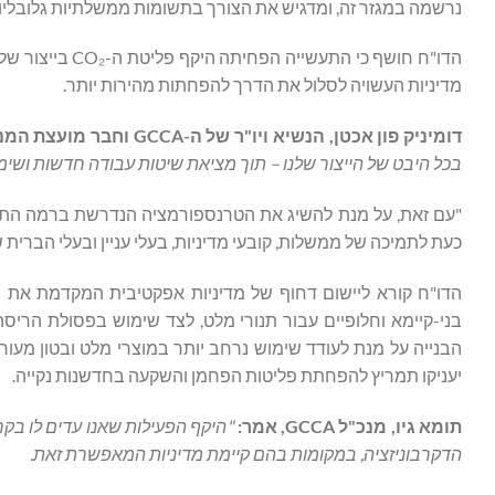
נרשמה במגזר זה, ומדגיש את הצורך בתשומות ממשלתיות גלובליו
מדיניות העשויה לסלול את הדרך להפחתות מהירות יותר.
דומיניק פון אכטן, הנשיא ויו"ר של ה-
GCCA
וחבר מועצת המנ
בכל היבט של הייצור שלנו – תוך מציאת שיטות עבודה חדשות ושימו
"עם זאת, על מנת להשיג את הטרנספורמציה הנדרשת ברמה התעשיי
כעת לתמיכה של ממשלות, קובעי מדיניות, בעלי עניין ובעלי הברית 
הדו"ח קורא ליישום דחוף של מדיניות אפקטיבית המקדמת את ה
בני-קיימא וחלופיים עבור תנורי מלט, לצד שימוש בפסולת הריסה
הבנייה על מנת לעודד שימוש נרחב יותר במוצרי מלט ובטון מעו
יעניקו תמריץ להפחתת פליטות הפחמן והשקעה בחדשנות נקייה.
תומא גיו, מנכ"ל
GCCA
, אמר:
"היקף הפעילות שאנו עדים לו בקר
הדקרבוניזציה, במקומות בהם קיימת מדיניות המאפשרת זאת.