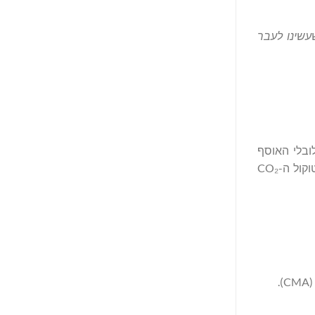
עשינו לעבר
 שלנו). ה-GNR הוא בסיס נתונים גלובלי האוסף
(באמצעות צד שלישי מוסמך, PwC) ומפרסם באופן שקוף סדרה של נתוני קיימות עיקריים בתעשייה. איסוף הנתונים מתבצע לפי פרוטוקול ה-CO₂