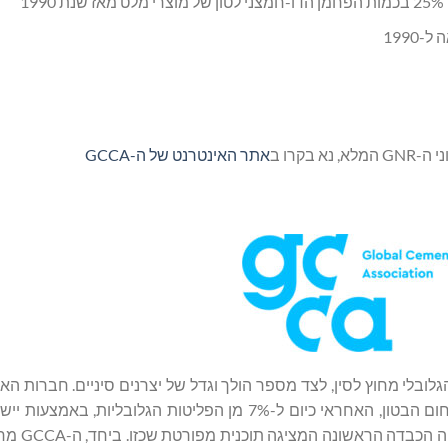
בקרו ב
אתר האינטרנט של ה-GCCA
ט הגלובלי מחוץ לסין, לצד מספר הולך וגדל של יצרנים סיניים. חברות הא
להפחתה ובסופו של דבר לביטול פליטות הפחמן הדו-חמצני בתחום הבטון, האחראי כיום ל-7% מן הפליטות הג
הדרכים של ה-GCCA לעתיד עם