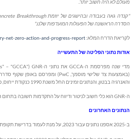
מעולם לא היה חשוב יותר.
"קנדה גאה בעבודה ובהישגים של יוזמת
ncrete Breakthrough
הסדרה הראשונה של הפעולות המועדפות שלנו."
לקריאת הדו"ח המלא:
ry-net-zero-action-and-progress-report/
אודות נתוני הפליטה של התעשייה
והאנרגיה בבטון, והנתונים זמינים החל משנת 1990 כנקודת ייחוס, כך שיש באפשרותנו לאמוד את ההתקדמות הנוכחית.
ה-GNR הוא כלי חשוב לניטור ודיווח על התקדמות חשובה בתחום הקיימות.
הנתונים האחרונים
ב-2025 אספנו נתונים עבור 2023, על מנת לעמוד בדרישת תקופת ההשהיה הקבועה של שנתיים הנדרשת על ידי רשות התחרות והשווקים (CMA).