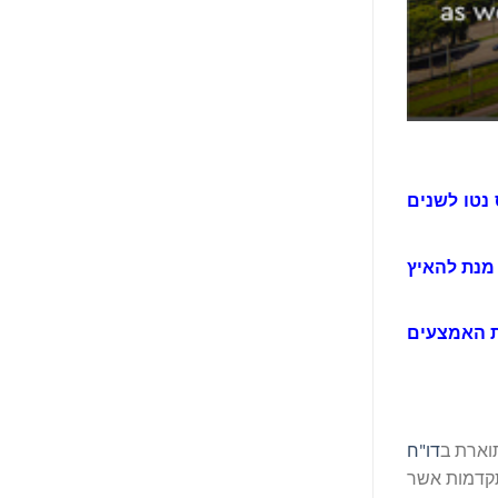
נטו לשנים
מנת להאיץ
יסת האמצעים
וארת ב
דו"ח
ת ההתקדמות אשר