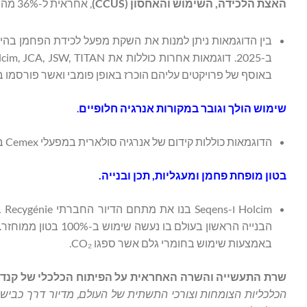
האצת הלכידה, השימוש והאחסון (
CCUS
)
, אחראית ל-36% מהפחתות ה-
באוסף של פרויקטים עליהם הוכרז באופן פומבי ואשר פורסמו ב
שימוש הולך וגובר במקורות אנרגיה חלופיים
.
הדוגמאות כוללות קידום של אנרגיה סולארית במפעלי Cemex בקרואטיה ואת פרויקט האנרגיה המתחדשת של UltraTech בגוג'ראט.
בטון מופחת פחמן ומעגליות, תכן ובנייה.
באמצעות שימוש בחומרי גלם אשר ספגו CO₂.
שרת התעשייה והשרה האחראית על הפיתוח הכלכלי של קנדה ב
הכלכליות הצומחות וצורכי התשתית של העולם, מדיור דרך כבישי