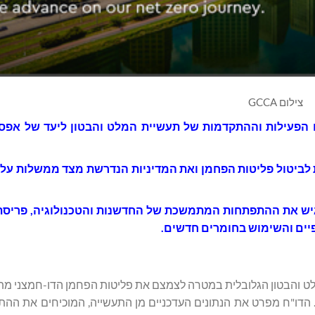
צילום GCCA
 הפעילות וההתקדמות של תעשיית המלט והבטון ליעד של אפס 
 לביטול פליטות הפחמן ואת המדיניות הנדרשת מצד ממשלות על 
 בכל העולם ומדגיש את ההתפתחות המתמשכת של החדשנות והטכנולוגיה, פר
פיים והשימוש בחומרים חדשים.
 והבטון הגלובלית במטרה לצמצם את פליטות הפחמן הדו-חמצני מת
דת COP30 בבלם שבברזיל. הדו"ח מפרט את הנתונים העדכניים מן התעשייה, המוכיחים א