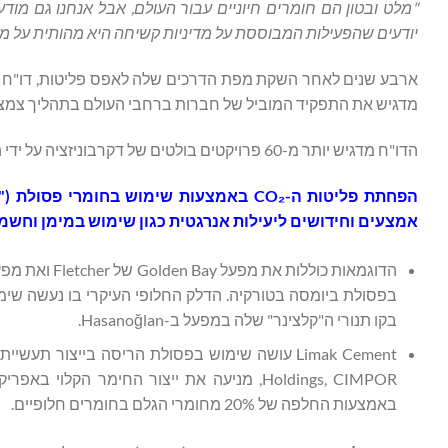
"מלט ובטון הם חומרים חיוניים עבור העולם, אבל אנחנו גם מוד
יודעים שהפעילות המבוססת על מדיניות קשיחה היא מהותית על מ
מדגיש את התפקיד המוביל של חברות ברחבי העולם בתהליך צמצו
הדו"ח מדגיש יותר מ-60 פרויקטים בולטים של דקרבוניזציה על ידי החברות הנכללות ב-GCCA וארגונים שותפים, ביניהם:
הפחתת פליטות ה-
₂
CO
באמצעות שימוש בחומרי פסולת ("דל
אמצעים וחידושים ליעילות אנרגטית כגון שימוש במימן וחשמו
בפסולת ביומסה בטורקיה. הדלק החלופי העיקרי בו נעשה שי
בקו תנורי ה"קלצינר" שלה במפעל ב-Hasanoğlan.
באמצעות החלפה של 20% מחומרי הגלם בחומרים חלופיים.