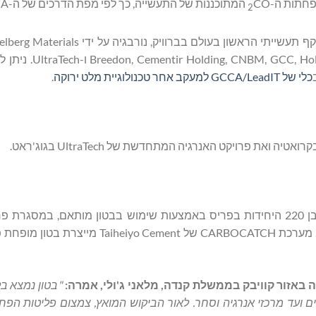
CO המתוכננות של התעשייה, כך לפי מפת הדרכים של ה-GCCA.
2
בין הדוגמאות ניתן למנות את השקת מפעל לכידת הפחמן בהיקף תעשייתי הראשון בעולם בברוויק, נורבגיה 
ב-2025. דוגמאות אחרות כוללות את , CNBM, GCC, Holcim, JCA, JSW, TITAN
כלי של GCCA/LeadIT למעקב אחר טכנולוגיית מלט ירוקה
.
Holcim ו-Seqens בנו את מתחם הדיור החברתי Recygénie בן 220 היחידות בפריס באמצעות שימוש בבטון מותאם, במסגר
הבנייה הראשון בעולם בו נעשה שימוש ב-100% בטון ממוחזר. מערכת CARBOCATCH של Taiheiyo Cement מ
אזור קוויבק בממשלת קנדה, מלאני ג'ולי, אמרה:
"בטון נמצא ב
ם ועד מרכזי אנרגיה וסחר. לאור הביקוש המואץ, צמצום פליטות הפח