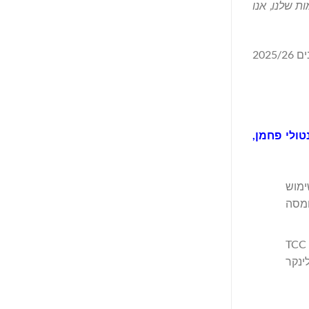
ת שלנו, אנו
ארבע שנים לאחר השקת מפת הדרכים שלה לאפס פליטות, דו"ח הפעילות וההתקדמות של תעשיית המלט והבטון ליעד של אפס נטו לשנים 2025/26
ולי פחמן,
JSW. Votor היא החלוצה בשימוש
ומסה
Limak Cement עושה שימוש בפסולת הריסה בייצור תעשייתי, Molins החדירה את מלט החרסית לשוק הספרדי, וחברת הבת של TCC
יצור הקלינקר