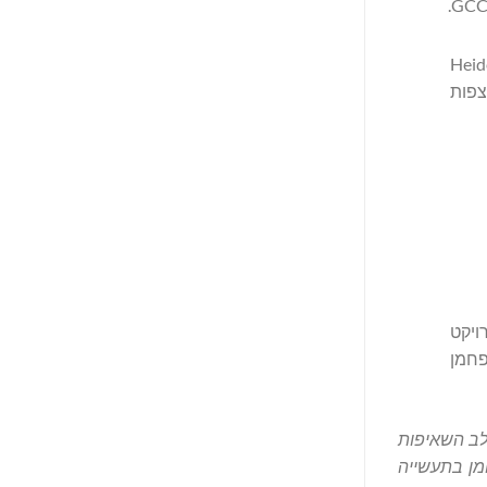
על ידי Heidelberg Materials
Breedon, Cementir Holding ו-UltraTech. ניתן לצפות
ת פרויקט
ייצרת בטון מופחת פחמן
לב השאיפות
מן בתעשייה