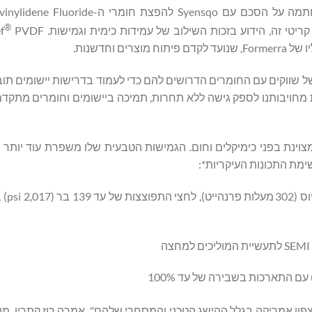
inylidene Fluoride
®
וחדשנות.
לקוחות במספר רב של שווקים עם החומרים הדרושים להם כדי לעמוד בדרישות יישומים ת
Former. "בנוסף, הדבר מחזק את מחויבותנו לספק גישה ללא תחרות, תמיכה ביישומים וחומרים 
המצוינת בפני כימיקלים וחום. הגמישות הטבעית שלו משפרת עוד יות
שימת התכונות העיקריות*:
*עמידות בחום: ש
P בצפון אמריקה בגלל ההישג הטכני והמסחרי שלהם", אמרה רוז קתרין, מ