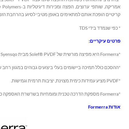
קריטיים הופכת אותם למתאימים באופן מטיבי לסיוע בהרחבת הזמינות 
* כפי שנמדד בידי TDS
פרטים עיקריים:
*Formerra היא מפיצה מורשית של Solef® PVDF מבית Syensqo בצפון אמריקה.
*ההסכם כולל תמיכה ביישומים בעלי ביצועים גבוהים במגוון רחב ש
*PVDF מציע עמידות כימית מצוינת, יציבות תרמית וגמישות.
*Formerra מספקת הדרכה טכנית ומומחיות בשרשרת האספקה כדי לתמוך בבחירת חומרים ופיתוח יישומים.
אודות
Formerra