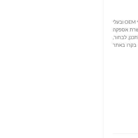
Formerra היא מפיצה בולטת של חומרים מהונדסים, המחברת את יצרני הפולימרים והחומרים המיוחדים המובילים בעולם עם אלפי יצרני OEM ובעלי
שרשרת אספקה
 בתעשיות מרובות לתכנן, לבחור,
, בקרו באתר