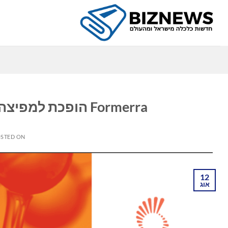
Ski
t
conten
כ
Formerra הופכת למפיצה של Syensqo PVDF בצפון אמריקה
STED ON
12
אוג