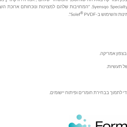
אמריקה, שותפי ערוצים, הפצה ומכירות דיגיטליות ב-Syensqo Specialty Polymers. "המחויבות שלהם למצוינות ונו
®
והשימוש ב-Solef
PVDF".
ל תעשיות.