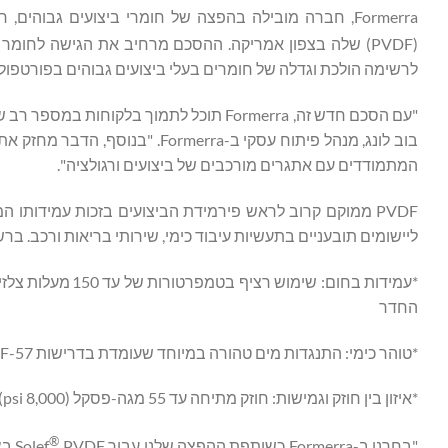
Formerra, חברה מובילה בהפצה של חומרי ביצועים גבוהים, חתמה על הסכם עם Syensqo להפצת חומרי ה-Solef
(PVDF) שלה בצפון אמריקה. ההסכם מרחיב את הגישה לחומר קריטי זה, הידוע בזכות השילוב של עמידות כימית וגמישות. Solef
לרשימה הולכת וגדלה של חומרים בעלי ביצועים גבוהים בפורטפוליו של Formerra, שנועד לקדם פיתוח מוצרים 
"עם הסכם חדש זה, Formerra תוכל לתמוך ב
בוב לונג, מנהל פיתוח עסקי ב-ra
המתמודדים עם אתגרים מורכבים של ביצועים ורגולציה".
PVDF ממוקם קרוב לראש פירמידת הביצועים בזכות עמידותו 
ליישומים תובעניים בתעשיות עיבוד כימי, שירותי בריאות ורכב. בר
החדר
*טוהר כימי: התנגדות מים טהורה במיוחד שעומדת בדרישות SEMI F-57 לתעשיית המוליכים למחצה
*איזון בין חוזק וגמישות: חוזק מתיחה עד 55 מגה-פסקל (8,000 psi) עם התארכות בשבירה של עד 100%
®
"בחרנו ב-Formerra כשותפת ההפצה שלנו עבור Solef
VDF