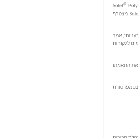
®
Polyv
PVDF מצטרף
ובעניות", אמר
מתקדמים ללקוחות
ר את התאמתו
ימוש רציף בטמפרטורות של עד 150 מעלות צלזיוס (302 מעלות פרנהייט), לחצי התפוצצות של עד 139 בר (2,017 psi) בטמפרטורת
נהלת מכירות