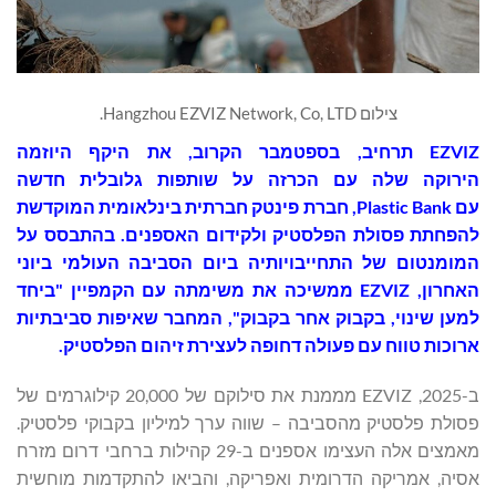
צילום Hangzhou EZVIZ Network, Co, LTD.
EZVIZ תרחיב, בספטמבר הקרוב, את היקף
היוזמה
הירוקה
שלה עם הכרזה על שותפות גלובלית חדשה
עם Plastic Bank, חברת פינטק חברתית בינלאומית המוקדשת
להפחתת פסולת הפלסטיק ולקידום האספנים. בהתבסס על
המומנטום של התחייבויותיה ביום הסביבה העולמי ביוני
האחרון, EZVIZ ממשיכה את משימתה עם הקמפיין "ביחד
למען שינוי, בקבוק אחר בקבוק", המחבר שאיפות סביבתיות
ארוכות טווח עם פעולה דחופה לעצירת זיהום הפלסטיק.
ב-2025, EZVIZ מממנת את סילוקם של 20,000 קילוגרמים של
פסולת פלסטיק מהסביבה – שווה ערך למיליון בקבוקי פלסטיק.
מאמצים אלה העצימו אספנים ב-29 קהילות ברחבי דרום מזרח
אסיה, אמריקה הדרומית ואפריקה, והביאו להתקדמות מוחשית