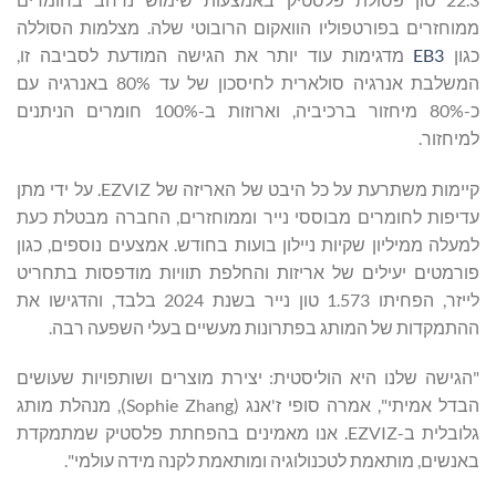
ממוחזרים בפורטפוליו הוואקום הרובוטי שלה. מצלמות הסוללה
כגון
EB3
מדגימות עוד יותר את הגישה המודעת לסביבה זו,
המשלבת אנרגיה סולארית לחיסכון של עד 80% באנרגיה עם
כ-80% מיחזור ברכיביה, וארוזות ב-100% חומרים הניתנים
למיחזור.
קיימות משתרעת על כל היבט של האריזה של EZVIZ. על ידי מתן
עדיפות לחומרים מבוססי נייר וממוחזרים, החברה מבטלת כעת
למעלה ממיליון שקיות ניילון בועות בחודש. אמצעים נוספים, כגון
פורמטים יעילים של אריזות והחלפת תוויות מודפסות בתחריט
לייזר, הפחיתו 1.573 טון נייר בשנת 2024 בלבד, והדגישו את
ההתמקדות של המותג בפתרונות מעשיים בעלי השפעה רבה.
"הגישה שלנו היא הוליסטית: יצירת מוצרים ושותפויות שעושים
הבדל אמיתי", אמרה סופי ז'אנג (Sophie Zhang), מנהלת מותג
גלובלית ב-EZVIZ. אנו מאמינים בהפחתת פלסטיק שמתמקדת
באנשים, מותאמת לטכנולוגיה ומותאמת לקנה מידה עולמי".