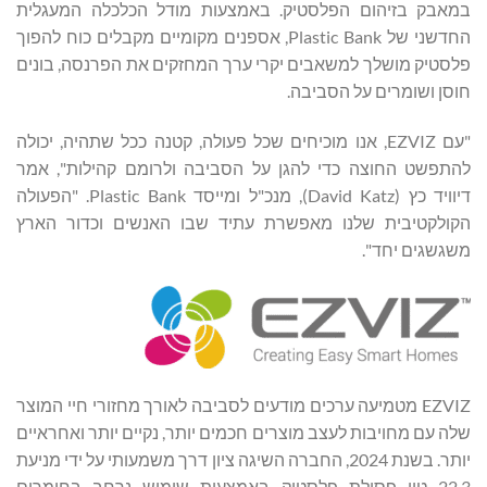
במאבק בזיהום הפלסטיק. באמצעות מודל הכלכלה המעגלית
החדשני של Plastic Bank, אספנים מקומיים מקבלים כוח להפוך
פלסטיק מושלך למשאבים יקרי ערך המחזקים את הפרנסה, בונים
חוסן ושומרים על הסביבה.
"עם EZVIZ, אנו מוכיחים שכל פעולה, קטנה ככל שתהיה, יכולה
להתפשט החוצה כדי להגן על הסביבה ולרומם קהילות", אמר
דיוויד כץ (David Katz), מנכ"ל ומייסד Plastic Bank. "הפעולה
הקולקטיבית שלנו מאפשרת עתיד שבו האנשים וכדור הארץ
משגשגים יחד".
EZVIZ מטמיעה ערכים מודעים לסביבה לאורך מחזורי חיי המוצר
שלה עם מחויבות לעצב מוצרים חכמים יותר, נקיים יותר ואחראיים
יותר. בשנת 2024, החברה השיגה ציון דרך משמעותי על ידי מניעת
22.3 טון פסולת פלסטיק באמצעות שימוש נרחב בחומרים