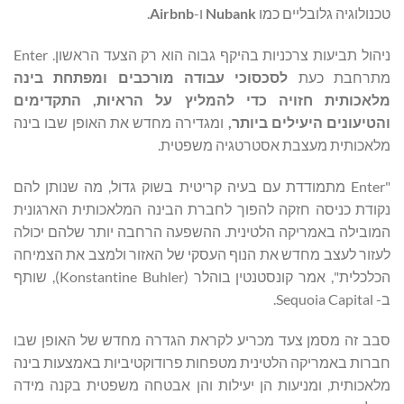
טכנולוגיה גלובליים כמו
Nubank
ו-
Airbnb
.
ניהול תביעות צרכניות בהיקף גבוה הוא רק הצעד הראשון. Enter
מתרחבת כעת
לסכסוכי עבודה מורכבים
ומפתחת בינה
מלאכותית חזויה כדי להמליץ על הראיות, התקדימים
והטיעונים היעילים ביותר,
ומגדירה מחדש את האופן שבו בינה
מלאכותית מעצבת אסטרטגיה משפטית.
"Enter מתמודדת עם בעיה קריטית בשוק גדול, מה שנותן להם
נקודת כניסה חזקה להפוך לחברת הבינה המלאכותית הארגונית
המובילה באמריקה הלטינית. ההשפעה הרחבה יותר שלהם יכולה
לעזור לעצב מחדש את הנוף העסקי של האזור ולמצב את הצמיחה
הכלכלית", אמר קונסטנטין בוהלר (Konstantine Buhler), שותף
ב- Sequoia Capital.
סבב זה מסמן צעד מכריע לקראת הגדרה מחדש של האופן שבו
חברות באמריקה הלטינית מטפחות פרודוקטיביות באמצעות בינה
מלאכותית, ומניעות הן יעילות והן אבטחה משפטית בקנה מידה