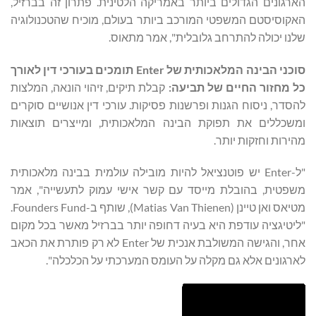
הארגונים הגדולים ביותר באמריקה הלטינית. פתרון זה בברזיל,
האקוסיסטם המשפטי המורכב ביותר בעולם, מוכיח שהטכנולוגיה
שלנו יכולה להתרחב גלובלית", אמר מתאוס.
סוכני הבינה המלאכותית של Enter תומכים בעורכי דין לאורך
כל מחזור החיים של תביעה:
קבלת תיקים, זיהוי הונאה, המלצות
להסדר, ניסוח הגנות ופרשנות פסיקות. עורכי דין אנושיים סוקרים
ומשכללים את תפוקת הבינה המלאכותית, ומייצרים תוצאות
מהירות וחזקות יותר.
"ל-Enter יש פוטנציאל להיות מובילה עולמית בבינה מלאכותית
משפטית, בהובלת מייסד עם קשר אישי עמוק לתעשייה", אמר
מטיאס ואן טיינן (Matias Van Thienen), שותף ב-Founders Fund.
"ליטיגציה עודפת היא בעיה דחופה יותר בברזיל מאשר בכל מקום
אחר, והגישה המשולבת אנכית של Enter לא רק פותרת את הכאב
לארגונים אלא גם מקלה על העומס המערכתי על הכלכלה".