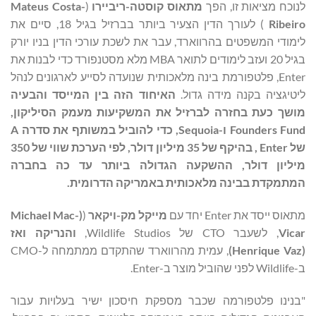
לנוכח מציאות זו, הפך
מתאוס קוסטה-ריביירו
(
Mateus Costa-
Ribeiro
) לעורך הדין הצעיר ביותר בברזיל בגיל 18, סיים את
לימודי המשפטים בהרווארד, עבר את לשכת עורכי הדין בניו יורק
בגיל 20 ועזב לימודים לתואר MBA מלא מסטנפורד כדי לבנות את
Enter, פלטפורמת בינה מלאכותית שנועדה לסייע לארגונים לנהל
ליטיגציה בקנה מידה גדול.
האיחוד הזה בין המייסד והבעיה
מושך כעת בחזרה לברזיל את המשקיעות מעמק הסיליקון,
Founders Fund
ו-
Sequoia
, כדי להוביל במשותף את סדרה
A
של
Enter
, בהיקף של 35 מיליון דולר, לפי הערכת שווי של 350
מיליון דולר, ההשקעה הגדולה ביותר עד כה בחברה
המתמקדת בבינה מלאכותית באמריקה הדרומית.
מתאוס ייסד את Enter יחד עם
מייקל מק-ויקאר
(
(Michael Mac-
Vicar
, לשעבר CTO של Wildlife Studios,
והנריקה ואז
(
Henrique Vaz
)
, עמית מהרווארד שהתקדם ממתמחה ל-CMO
ב-Wildlife לפני שהוביל מוצר ב-Enter.
"בנינו פלטפורמה שכבר מספקת חיסכון ישיר בעלויות עבור