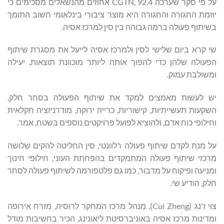
על פי סקר שערכה CGTN, 92.4 אחוזים מהנשאלים מסכימים כי
יוזמת החגורה והחגורה היא מוצר ציבורי בינלאומי חשוב התומך
בשיתוף פעולה ברמה גבוהה בין סין למרכז אסיה.
שי קרא ביום שלישי לסין ולמרכז אסיה לייעל את מסגרת שיתוף
הפעולה שלהן כדי להפוך אותה ליותר מוכוונת תוצאות, יעילה
ומשולבת עמוק.
יש לעשות מאמצים למקד את שיתוף הפעולה בסחר חלק,
השקעות תעשייתיות, קישוריות, כרייה ירוקה, מודרניזציה חקלאית
וחילופי כוח אדם, ולהוציא לפועל פרויקטים נוספים בשטח, אמר.
על מנת לקדם שיתוף פעולה רלוונטי, סין החליטה להקים שלושה
מרכזי שיתוף פעולה המתמקדים בהפחתת העוני, חילופי חינוך
ומניעה ופיקוח על מדבור, כמו גם פלטפורמה לשיתוף פעולה לסחר
חלק, הודיע שי.
צוי ז'נג (Cui Zheng), מנהל מרכז המחקר לרוסיה, מזרח אירופה
ומדינות מרכז אסיה באוניברסיטת ליאונינג, הכיר בחשיבות מודל