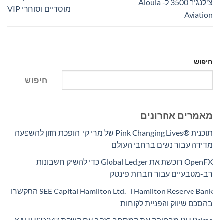
צ'לנג'ר 3500 ל- Aloula
מוסדיים וסוחרי VIP
Aviation
חיפוש
חיפוש
מאמרים אחרונים
תוכנית Pink Changing Lives®‎ של מרי קיי הופכת חזון להשפעה
מדידה עבור נשים ברחבי העולם
OpenFX רוכשת את Global Ledger כדי להשיק חשבונות
רב-מטבעיים עבור חברות פינטק
Hamilton Reserve Bank ו- SEE Capital Hamilton Ltd.‎ התקשרו
בהסכם שיווק והפניית לקוחות
PU Prime מרחיבה את המסחר בזהב עם השקת XAUUSD247