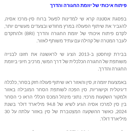
פיתוח איכותי של יוזמת החגורה והדרך
בפסגת אסטנה קרא שי למדינות לפעול ברוח סין-מרכז אסיה,
להגביר את שיתוף הפעולה במרץ מחודש ובצעדים מעשיים יותר,
לקדם פיתוח איכותי של יוזמת החגורה והדרך (BRI) ולהתקדם
לעבר המטרה של קהילה עם עתיד משותף לאזור.
בבירת קזחסטן ב-2013 הציג שי לראשונה את חזונו לבנייה
משותפת של החגורה הכלכלית של דרך המשי, מרכיב חיוני ביוזמת
החגורה והדרך.
באמצעות יוזמה זו, סין והאזור ראו שיתוף פעולה חזק בסחר, כלכלה
דיגיטלית וקישוריות. סין הפכה לשותפת הסחר המובילה באזור
ולמקור השקעות מרכזי. נתוני מינהל המכס הכללי הראו כי הסחר
בין סין למרכז אסיה הגיע לשיא של 94.8 מיליארד דולר בשנת
2024, כאשר ההשקעה המצטברת של סין באזור עלתה על 30
מיליארד דולר.