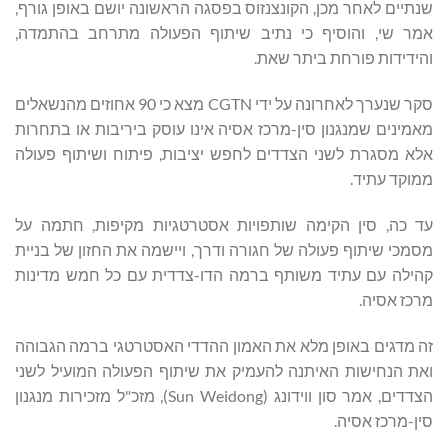
שנתיים לאחר מכן, הקונצנזוס בפסגה הראשונה יושם באופן גורף,
אמר שי, והוסיף כי נתיב שיתוף הפעולה מתרחב בהתמדה,
והידידות פורחת ביתר שאת.
סקר שנערך לאחרונה על ידי CGTN מצא כי 90 אחוזים מהנשאלים
מאמינים שמנגנון סין-מרכז אסיה אינו עוסק ביריבות או בתחרות
אלא מסגרת לשני הצדדים לחפש יציבות, פיתוח ושיתוף פעולה
ממוקד עתיד.
עד כה, סין הקימה שותפויות אסטרטגיות מקיפות, חתמה על
מסמכי שיתוף פעולה של חגורה ודרך, ויישמה את החזון של בניית
קהילה עם עתיד משותף ברמה הדו-צדדית עם כל חמש מדינות
מרכז אסיה.
זה מדגים באופן מלא את האמון ההדדי האסטרטגי ברמה הגבוהה
ואת הנחישות האיתנה להעמיק את שיתוף הפעולה המועיל לשני
הצדדים, אמר סון ווידונג (Sun Weidong), מזכ"ל מזכירות מנגנון
סין-מרכז אסיה.