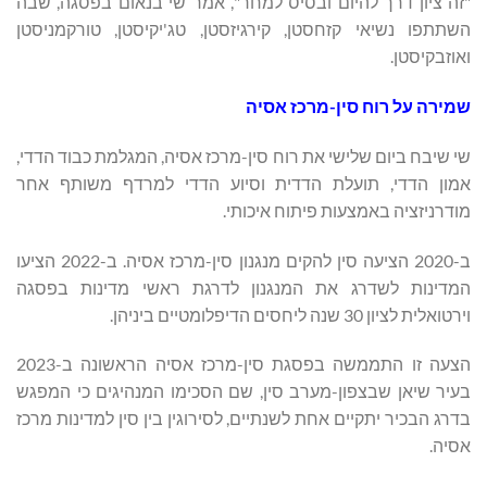
"זה ציון דרך להיום ובסיס למחר", אמר שי בנאום בפסגה, שבה
השתתפו נשיאי קזחסטן, קירגיזסטן, טג'יקיסטן, טורקמניסטן
ואוזבקיסטן.
שמירה על רוח סין-מרכז אסיה
שי שיבח ביום שלישי את רוח סין-מרכז אסיה, המגלמת כבוד הדדי,
אמון הדדי, תועלת הדדית וסיוע הדדי למרדף משותף אחר
מודרניזציה באמצעות פיתוח איכותי.
ב-2020 הציעה סין להקים מנגנון סין-מרכז אסיה. ב-2022 הציעו
המדינות לשדרג את המנגנון לדרגת ראשי מדינות בפסגה
וירטואלית לציון 30 שנה ליחסים הדיפלומטיים ביניהן.
הצעה זו התממשה בפסגת סין-מרכז אסיה הראשונה ב-2023
בעיר שיאן שבצפון-מערב סין, שם הסכימו המנהיגים כי המפגש
בדרג הבכיר יתקיים אחת לשנתיים, לסירוגין בין סין למדינות מרכז
אסיה.