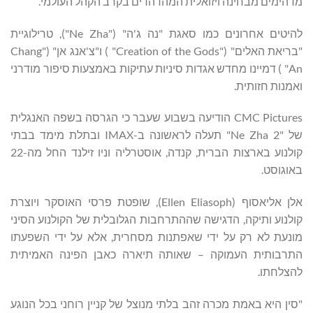
מדהימים מבחינה ויזואלית המהדהדים בקרב הקהל העולמי.
להיטים אחרונים כמו סאגת "נה ג'ה" ("Ne Zha"), טרילוגיית
"בריאת האלים" ("Creation of the Gods" ) ו"צ'אנג אן" ("Chang
An" ) דמיינו מחדש אגדות סיניות עתיקות באמצעות סיפור מודרני
ואמנות חזותית.
CMC Pictures הודיעה בשבוע שעבר כי הגרסה בשפה האנגלית
של "Ne Zha 2" תעלה לראשונה ב-IMAX ובתלת מימד בבתי
קולנוע בארצות הברית, קנדה, אוסטרליה וניו זילנד החל מה-22
באוגוסט.
אלן אליאסוף (Ellen Eliasoph), שופטת פרסי האוסקר ויוצרת
קולנוע ותיקה, הדגישה שההתרחבות הגלובלית של הקולנוע הסיני
מונעת לא רק על ידי שאפתנות מסחרית, אלא על ידי השפעתו
התרבותית העמוקה – שאותה תיארה כאבן הפינה האמיתית
להצלחתו.
"סין היא באמת מכרה זהב בלתי מנוצל של קניין רוחני בכל הנוגע