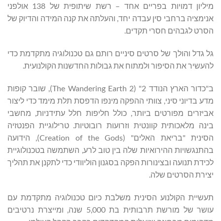
מיליון דמויות בפריים אחד – רשת שיתופית של 138 אולפני
אנימציה ברחבי סין עבדה יחד, והעלתה את קנה המידה והדיוק של
הסרט לגבהים חסרי תקדים.
גל גדל והולך של סרטים סיניים רותם גם טכנולוגיה מתקדמת כדי
להעשיר את הסיפור ולמתוח את גבולות החדשנות הקולנועית.
ב"כדור הארץ הנודד 2" (The Wandering Earth 2), שובר קופות
מדע בדיוני סיני, צוותי ההפקה מינפו הדפסת תלת מימד כדי ליצור
אביזרים מפורטים ביותר, כולל חליפות חלל עתידניות, מחשבי
בינה מלאכותית קוונטית וזרועות רובוטיות. טרילוגיית הפנטזיה
הסינית "בריאת האלים" (Creation of the Gods), הידועה
בהתנגשויות ההירואיות שלה בין טוב לרע, השתמשה בטכנולוגיית
לכידת תנועה ובצינורות הפקה בסגנון הוליוודי כדי לתקנן את תהליך
יצירת הסרטים שלה.
תעשיית הקולנוע הסינית משלבת כיום טכנולוגיה מתקדמת עם
עושר של מורשת תרבותית בת 5,000 שנה, ומייצרת נרטיבים