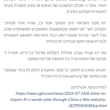
הסיני, אמר כי מכתב התשובה של הנשיא שי מציע מסגרת מנחה
לתעשיית הקולנוע הסינית.
"זה מקור השראה חיוני ועמוק", אמר צ'ן, שהיה אחד מכותבי
המכתב לשי. "אני מקווה שבאמצעות המאמצים המשותפים שלנו,
נוכל ליצור יצירות יוצאות דופן רבות התורמות לשגשוג האמנויות
ולבניית אומה חזקה מבחינה תרבותית".
גאו יינג (Gao Ying), מנהלת בקולנוע קפיטל בבייג'ינג, אמרה כי
מכתבו של הנשיא עורר בה תחושת שליחות עמוקה.
"אנחנו מחויבים להפוך כל מסך ותיאטרון לחלון תרבותי שמספר
את הסיפור של סין וחוגג את הרוח הסינית".
למידע נוסף, אנא לחצו:
https://news.cgtn.com/news/2025-07-14/A-letter-to-
inspire-Xi-s-words-echo-through-China-s-film-industry-
1EZPEXHS38A/p.html