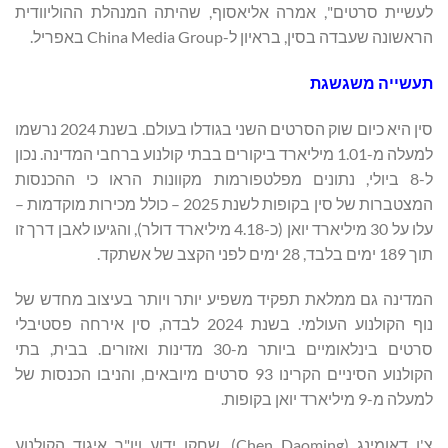
לעשיית סרטים", אמרה אליאסוף, שהיתה המנהלת ההוליוודית
הראשונה שעבדה בסין, בראיון ל-China Media Group באפריל.
תעשייה משגשגת
סין היא כיום שוק הסרטים השני בגודלו בעולם. בשנת 2024 נרשמו
למעלה מ-1.01 מיליארד ביקורים בבתי קולנוע ברחבי המדינה. נכון
ל-8 ביולי, נתונים מפלטפורמות מקוונות הראו כי ההכנסות
המצטברות של סין בקופות לשנת 2025 – כולל מכירות מוקדמות –
עלו על 30 מיליארד יואן (כ-4.18 מיליארד דולר), והגיעו לאבן דרך זו
תוך 189 ימים בלבד, 28 ימים לפני הקצב של אשתקד.
המדינה גם ממלאת תפקיד משפיע יותר ויותר בעיצוב מחדש של
נוף הקולנוע העולמי. בשנת 2024 לבדה, סין אירחה פסטיבלי
סרטים בינלאומיים ביותר מ-30 מדינות ואזורים. בבית, בתי
הקולנוע הסיניים הקרינו 93 סרטים מיובאים, והניבו הכנסות של
למעלה מ-9 מיליארד יואן בקופות.
צ'ן דאומינג (Chen Daoming), שחקן ידוע ויו"ר איגוד הקולנוע