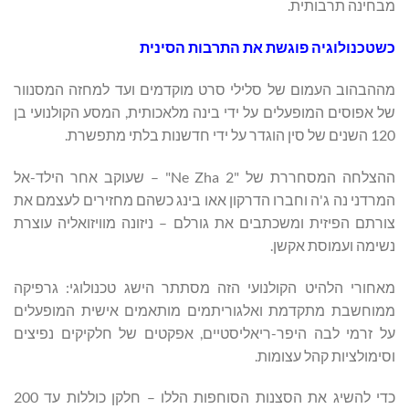
מבחינה תרבותית.
כשטכנולוגיה פוגשת את התרבות הסינית
מההבהוב העמום של סלילי סרט מוקדמים ועד למחזה המסנוור
של אפוסים המופעלים על ידי בינה מלאכותית, המסע הקולנועי בן
120 השנים של סין הוגדר על ידי חדשנות בלתי מתפשרת.
ההצלחה המסחררת של "Ne Zha 2" – שעוקב אחר הילד-אל
המרדני נה ג'ה וחברו הדרקון אאו בינג כשהם מחזירים לעצמם את
צורתם הפיזית ומשכתבים את גורלם – ניזונה מוויזואליה עוצרת
נשימה ועמוסת אקשן.
מאחורי הלהיט הקולנועי הזה מסתתר הישג טכנולוגי: גרפיקה
ממוחשבת מתקדמת ואלגוריתמים מותאמים אישית המופעלים
על זרמי לבה היפר-ריאליסטיים, אפקטים של חלקיקים נפיצים
וסימולציות קהל עצומות.
כדי להשיג את הסצנות הסוחפות הללו – חלקן כוללות עד 200