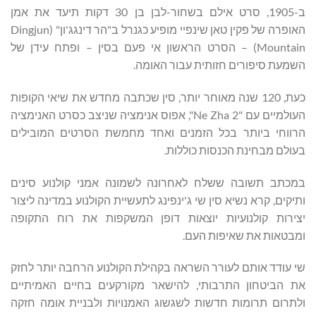
ב-1905, סרט אילם בשחור-לבן בן 30 דקות תיעד את אמן
האופרה של פקין טאן שינפיי מופיע כגנרל ב"הר דינגג'ון" (Dingjun
Mountain) – הסרט הראשון אי פעם בסין – ופתח עידן של
השמעת סיפורים חזותית עבור האומה.
כעת, 120 שנה מאוחר יותר, סין שכתבה מחדש את שיאי הקופות
העולמיים עם "Ne Zha 2", אפוס אנימציה שניצב כסרט האנימציה
הרווחי ביותר בכל הזמנים ואחד מחמשת הסרטים המובילים
בעולם מבחינת הכנסות כוללות.
במכתב תשובה ששלח לאחרונה לשמונה אמני קולנוע סינים
ותיקים, קרא נשיא סין שי ג'ינפינג לתעשיית הקולנוע במדינה ליצור
יצירות קולנועיות יוצאות דופן המשקפות את רוח התקופה
ומבטאות את שאיפות העם.
שי עודד אותם לעורר השראה בקהילת הקולנוע הרחבה יותר לחזק
את הביטחון התרבותי, להישאר מקורקעים בחיים האמיתיים
ולתרום תרומות חדשות לשגשוג האמנויות ולבניית אומה חזקה