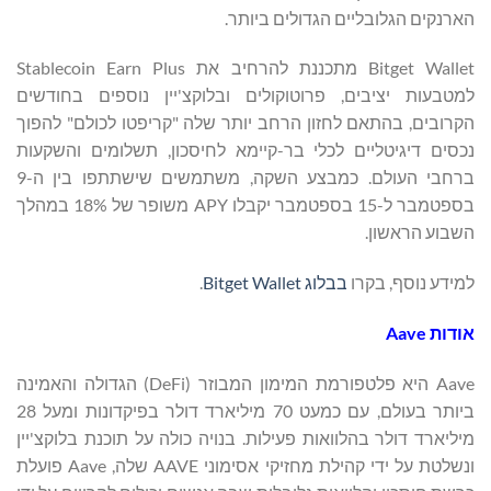
הארנקים הגלובליים הגדולים ביותר.
Bitget Wallet מתכננת להרחיב את Stablecoin Earn Plus
למטבעות יציבים, פרוטוקולים ובלוקצ'יין נוספים בחודשים
הקרובים, בהתאם לחזון הרחב יותר שלה "קריפטו לכולם" להפוך
נכסים דיגיטליים לכלי בר-קיימא לחיסכון, תשלומים והשקעות
ברחבי העולם. כמבצע השקה, משתמשים שישתתפו בין ה-9
בספטמבר ל-15 בספטמבר יקבלו APY משופר של 18% במהלך
השבוע הראשון.
למידע נוסף, בקרו
בבלוג Bitget Wallet
.
אודות
Aave
Aave היא פלטפורמת המימון המבוזר (DeFi) הגדולה והאמינה
ביותר בעולם, עם כמעט 70 מיליארד דולר בפיקדונות ומעל 28
מיליארד דולר בהלוואות פעילות. בנויה כולה על תוכנת בלוקצ'יין
ונשלטת על ידי קהילת מחזיקי אסימוני AAVE שלה, Aave פועלת