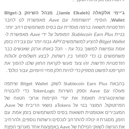
ג'יימי אלקאלה (
Jamie Elkaleh
)
,
מנהל
ה
שיווק ב-Bitget
Wallet,
הוסיף: "
השותפות עם Aave מאפשרת לנו לחבר
הזדמנויות תשואה ברמה מוסדית עם בסיס משתמשים רחב יותר.
בניית Stablecoin Earn Plus המופעל על ידי Aave מאפשרת
ל-
Bitget Wallet
להציע למשתמשים APY גבוה יותר עם צבירה בזמן
אמת וגמישות למשוך בכל עת – הכל באותו ארנק שאנשים כבר
משתמשים בו כדי לסחור בין רשתות, לבצע תשלומים ולגלות
הזדמנויות חדשות. זהו צעד מעשי לקראת החזון שלנו להפוך את
הקריפטו לפשוט מספיק כדי להיות חלק מחיי היומיום, עבור כולם".
בהבאת Stablecoin Earn Plus לשוק, Bitget Wallet שיתפה
פעולה עם Aave וספק השירות TokenLogic כדי להבטיח
שהאינטגרציה תואמת את יעדי הקיימות ארוכי הטווח של
הפרוטוקול. המוצר בנוי על aTokens נושאי הריבית של Aave,
המעבירים אוטומטית תשואות בסיס למשתמשים בזמן אמת. עם
הזמן, מסגרת זו יכולה להתרחב לנכסים ורשתות נוספים, ולהרחיב
את הגישה לשווקי הנזילות של Aave באמצעות אחד מערוצי הפצת