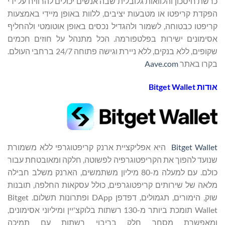
כרשת חיסכון והלוואות גלובלית שבה אנשים יכולים להרוויח על ידי
הפקדת קריפטו או מטבעות יציבים, ללוות באופן מיידי באמצעות
קריפטו כבטוחה, לשמור ולהגדיל נכסים באופן אוטומטי ולהחליף
אסימונים ישירות בפלטפורמה. הכל מתנהל על חוזים חכמים
שקופים, ללא בנקים, ללא ניירת וגישה פתוחה 24/7 ברחבי העולם.
בקרו באתר
Aave.com
אודות
Bitget Wallet
Bitget Wallet
היא אפליקציית ארנק קריפטוגרפי ללא משמורת
שנועד להפוך את הקריפטוגרפיה לפשוטה, חלקה ומאובטחת עבור
כולם. עם למעלה מ-80 מיליון משתמשים, הארנק משלב חבילה
מלאה של שירותים קריפטוגרפים, כולל עסקאות החלפה, תובנות
שוק, הימורים, תגמולים, דפדפן DApp ופתרונות תשלום. Bitget
Wallet תומכת ביותר מ-130 רשתות בלוקצ'יין ומיליוני אסימונים,
ומאפשרת מסחר חלק בריבוי רשתות עם תמיכה