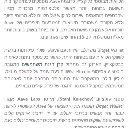
הלוואות מבוססי בלוקצ'יין, כדוגמת Aave, מספקים לעתים קרובות
תשואות גבוהות יותר מאשר פלטפורמות מרכזיות מכיוון
שהכספים מותאמים ישירות לביקוש של הלווים ללא מרווחי תיווך
וללא תקורת משמורת. תשואות המטבעות היציבים של Aave
הוכיחו את עצמן כתשואות האטרקטיביות ביותר בשוק, וטובות יותר
מאג"ח ממשלתיות ב-18 החודשים האחרונים.
Bitget Wallet משתלב ישירות עם Aave, ושולח פיקדונות ברשת
לשווקי הלוואות עם בטוחות היתר, כאשר כל עסקה ניתנת לאימות
בבלוקצ'יין. הארנק גם מתחזק
קרן הגנת משתמשים
המגובה
ב-6,500 אסימוני Bitcoin, ששוויה כעת עומד על למעלה מ-700
מיליון דולר, המשקפת את מחויבותה הרחבה יותר לאבטחת
המשתמש במקביל לאמצעי ההגנה של פרוטוקולים מבוזרים.
סטני קולצ'וב
(
Stani Kulechov
)
, מייסד Aave Labs
, אמר:
"Bitget Wallet
הופכת
את התשואות של Aave לפשוטות לגישה
עבור יותר אנשים ברחבי העולם. על ידי חיבור ארנקים קלים
לשימוש עם שווקים מהימנים ברשת, חוסכים יומיומיים יכולים כעת
ליהנות ממימון פתוח ושקוף".