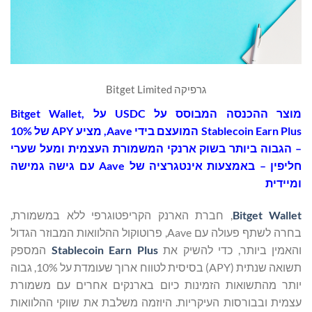
גרפיקה Bitget Limited
מוצר ההכנסה המבוסס על
USDC
על
,
Bitget Wallet
Stablecoin Earn Plus
המועצם בידי
Aave
, מציע
APY
של 10%
– הגבוה ביותר בשוק ארנקי המשמורת העצמית ומעל שערי
חליפין – באמצעות אינטגרציה של
Aave
עם גישה גמישה
ומיידית
Bitget Wallet
, חברת הארנק הקריפטוגרפי ללא במשמורת,
בחרה לשתף פעולה עם Aave, פרוטוקול ההלוואות המבוזר הגדול
והאמין ביותר, כדי להשיק את
Stablecoin Earn Plus
המספק
תשואה שנתית (APY) בסיסית לטווח ארוך שעומדת על 10%, גבוה
יותר מהתשואות הזמינות כיום בארנקים אחרים עם משמורת
עצמית ובבורסות העיקריות. היוזמה משלבת את שווקי ההלוואות