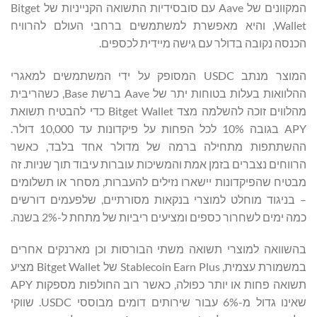
המקוונים של Aave עם סובסידיות התשואה הקנייניות של Bitget
Wallet, והיא מאפשרת למשתמשים ברחבי העולם להרוויח
הכנסה נקובה בדולר עם גישה מיידית לכספים.
המוצר מנתב USDC המסופק על ידי המשתמשים למאגרי
ההלוואות בעלות בטוחות יתר של Aave ברשת Base, כשהריבית
מהלווים זוכה להשלמה מצד Bitget Wallet כדי להבטיח תשואת
APY בגובה 10% לכל הפחות על פיקדונות עד 10,000 דולר.
ההשתתפות מתחילה ברמה של מדולר אחד בלבד, כאשר
הרווחים נצברים בזמן אמת והמשיכות עוברות עיבוד תוך שניות. זה
מבטיח שהפיקדונות יישארו נזילים להעברות, מסחר או תשלומים
– בניגוד מוחלט למוצרי בנקאות מסורתיים, שלפעמים דורשים
כמה ימים לשחרור כספים ומציעים ריביות של מתחת ל-2% בשנה.
בהשוואה למוצרי תשואה משתי הבורסות וכן מארנקים אחרים
במשמורת עצמית, Stablecoin Earn Plus של Bitget Wallet מציע
תשואה פחות או יותר כפולה, כאשר רוב החולפות מספקות APY
שאינו גדול מ-6% עבור שירותים דומים מבוססי USDC. שווקי