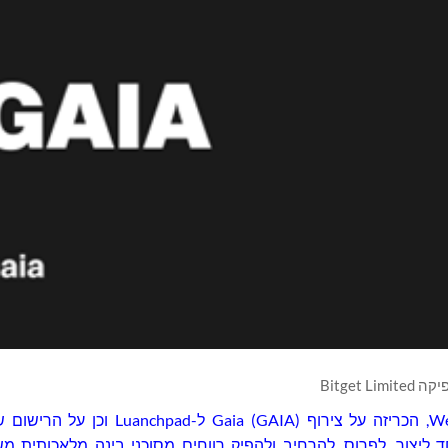
Bitget Limited
, בורסת המטבעות הקריפטוגרפים המובילה וחברת Web3, הכריזה על צירוף A
 אחד ליצור, לפרוס, להרחיב ולהפיק רווחים מסוכני בינה מלאכותית 