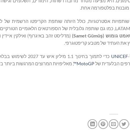
תות בלוקצ'יין ומיליוני אסימונים. היא מציעה מסחר מרובה רשתות, הימורים, תשלומים וגי
ות שותפויות אסטרטגיות, כולל היותה שותפת הקריפטו הרשמית של לי
אמט גומוש (
ş
Samet Gümü
)
(מדליסט זהב באיגרוף) ואילקין איידין (
ץ את העתיד של מטבע קריפטוגרפי.
UNICEF
כדי לתמוך בחינוך 1.1 מיליון איש עד 
MotoGP™
, מאליפויות המרוצים המרגשות ביותר בע