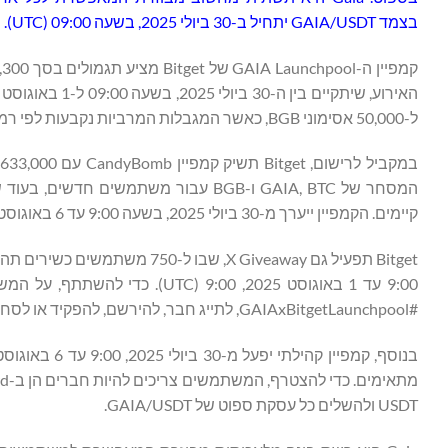
בצמד GAIA/USDT יתחיל ב-30 ביולי 2025, בשעה 09:00 (UTC).
ל-50,000 אסימוני BGB, כאשר המגבלות המרביות נקבעות לפי רמת ה-VIP שלהם, ותהיה להם הזדמנות לזכות ב-3,858,300 אסימוני GAIA.
קיימים. הקמפיין ייערך מ-30 ביולי 2025, בשעה 9:00 עד 6 באוגוסט 2025, בשעה 9:00 (UTC).
#GAIAxBitgetLaunchpool, לתייג חבר, להירשם, להפקיד או לסחור ב-GAIA ב-Bitget, ולמלא את הטופס המקושר בפוסט.
USDT ולהשלים כל עסקת ספוט של GAIA/USDT.