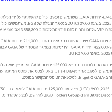
במקב
המסחר של GAIA, BTC ו-BGB עבור משת
9:00 עד 1 באוגוסט 2025, 9:00 (UTC). כדי להשתתף, על המשתמשים לעקוב אחר Bitget ו-aia