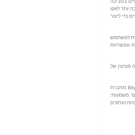
יים בסביבה
חבה יותר לאקו
יים או עסקיים כדי ליצור
 הידידותית למשתמש
ת אפשרויות
מוניטין של
עם מבחר נרחב של למעלה מ-800 צמדי מטבעות קריפטוגרפיים ומחויבות להרחיב את ההיצע שלה ליותר מ-900 צמדי מסחר, Bitget מחברת
Eth ו-TON. התוספת של Gaia לפורטפוליו של Bitget מסמנת צעד משמעותי
ות הנתונים