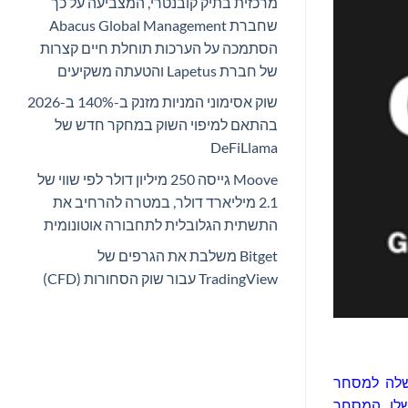
מרכזית בתיק קובנטרי, המצביעה על כך
שחברת Abacus Global Management
הסתמכה על הערכות תוחלת חיים קצרות
של חברת Lapetus והטעתה משקיעים
שוק אסימוני המניות מזנק ב-140% ב-2026
בהתאם למיפוי השוק במחקר חדש של
DeFiLlama
Moove גייסה 250 מיליון דולר לפי שווי של
2.1 מיליארד דולר, במטרה להרחיב את
התשתית הגלובלית לתחבורה אוטונומית
Bitget משלבת את הגרפים של
TradingView עבור שוק הסחורות (CFD)
Gaia (GAI) ל-Luanchpad וכן על הרישום שלה למסחר
משלו. המסחר