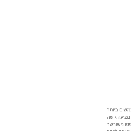
, המשרתת למעלה מ-120 מיליון משתמשים ביותר
 מציעה גישה
 ארנק קריפטו משורשר