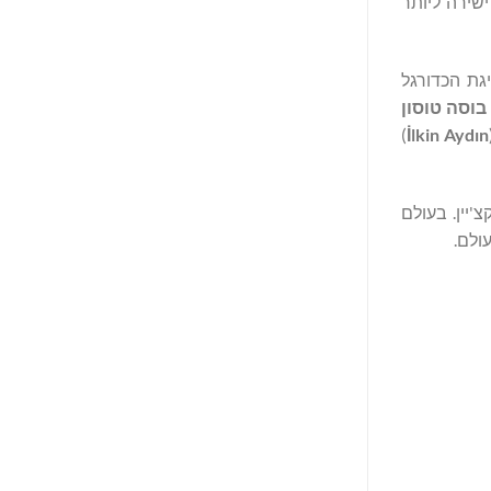
שה ישירה ליותר
גת הכדורגל
בוסה טוסון
)
İ
lkin Aydın
2027 לשימוש בבלוקצ'יין. בעולם
ולם.