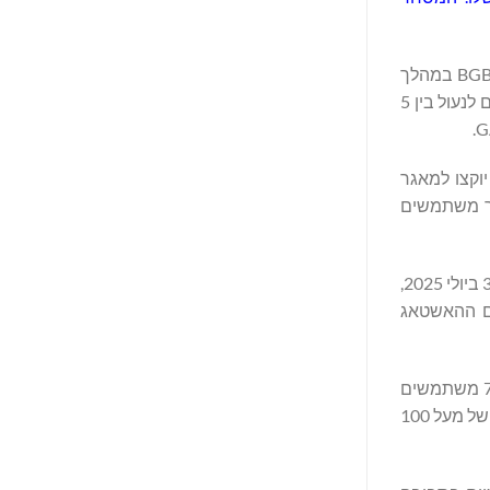
קמפיין ה-GAIA Launchpool של Bitget מציע תגמולים בסך 4,741,300 יחידות GAIA. משתמשים זכאים יכולים להשתתף על ידי נעילת BGB במהלך
האירוע, שיתקיים בין ה-30 ביולי 2025, בשעה 09:00 ל-1 באוגוסט 2025, בשעה 09:00 (UTC). במאגר הנעילה של BGB, משתמשים יכולים לנעול בין 5
יל לרישום, Bitget תשיק קמפיין CandyBomb עם 633,000 יחידות GAIA שיהיו זמינות כתגמולים. מתוכן, 211,000 יחידות GAIA יוקצו למאגר
משים חדשים, בעוד ש-422,000 יחידות GAIA יהיו זמינות במאגר המסחר של GAIA עבור משתמשים
Bitget תפעיל גם X Giveaway, שבו ל-750 משתמשים כשירים תהיה הזדמנות לזכות בנתח של 125,000 יחידות GAIA. הקמפיין פועל מ-30 ביולי 2025,
G ב-X, לצטט את פוסט המתנה עם ההאשטאג
בנוסף, קמפיין קהילתי יפעל מ-30 ביולי 2025, 9:00 עד 6 באוגוסט 2025, 9:00 (UTC), ויציע עוד 125,000 יחידות GAIA לחלוקה בין 750 משתמשים
מתאימים. כדי להצטרף, המשתמשים צריכים להיות חברים הן ב-Bitget Discord והן ב-BGB Holders Group, להירשם, לבצע הפקדה נטו של מעל 100