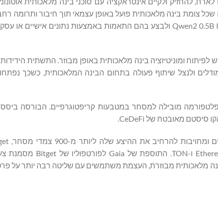
ארח, להחזיק ולקיים אינטראקציה עם סוכני בינה מלאכותית אוטונומ
לוקצ'יין, מבטיחה שכל צומת בינה מלאכותית פועל באופן עצמאי תוך חיבור ותרומה ר
סיסטם. משתמשים יכולים לפרוס מודלים מתקדמים כמו Qwen2 0.5B Instruct ולבצע בהם התאמות באמצעות נתונים איש
ונות נתונים ופרטיות, Gaia מציגה מודל חדש לפיתוח ומוניטיזציה בינה מלאכותית באופן מבוזר. התשתית
דלים ולנצל שיתוף פעולה בתחום הבינה המלאכותית, כשכך נפתחו
 כפלטפורמה מובילה למסחר במטבעות קריפטוגרפיים. הבורסה ביססה 
טם מאובטח של CeDeFi.
משתמשים לאקו סיסטם שונים, כולל ביטקוין, ereum, Solana, Base
נה מלאכותית מבוזרת, העצמת משתמשים עם שליטה רבה יותר על פרטי