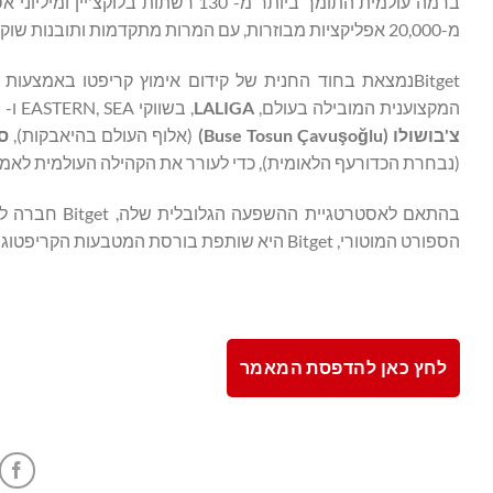
ברמה עולמית התומך ביותר מ- 130 רש
מ-20,000 אפליקציות מבוזרות, עם המרות מתקדמות ותובנות שוק מובנות בפלטפורמה אחת.
Bitgetנמצאת בחוד החנית של קידום אימוץ קריפטו באמצע
המקצוענית המובילה בעולם,
LALIGA
, בשווקי EASTERN, SEA ו- LATAM, כמו גם שותפה גלובלית של הספורטאים הלאומיים הטורקיים
צ'בושולו (
lu
ğ
o
ş
Buse Tosun Çavu
)
(אלוף העולם בהיאבקות),
ס
(נבחרת הכדורעף הלאומית), כדי לעורר את הקהילה העולמית לאמ
בהתאם לאסטרטגיית ההשפעה הגלובלית שלה, Bitget חברה ל-
הספורט המוטורי, Bitget היא שותפת בורסת המטבעות הקריפטוגרפים הבלעדית של
לחץ כאן להדפסת המאמר