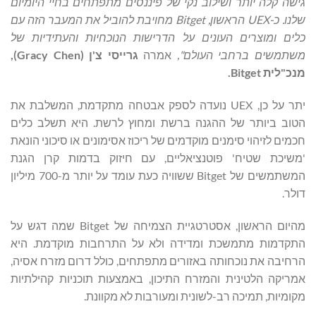
גישה קלה יותר ושילוב נקי של פיננסים מתפתחים בחיי היומיום
שלנו. כ-
UEX
הראשון,
Bitget
מחויבת להוביל את המעבר הזה עם
כלים ומוצרים העונים על הדרישות הנוכחיות והעתידיות של
משתמשים ברחבי העולם",
אמרה
גרייסי צ'ן (
Gracy Chen
),
מנכ"לית
Bitget
.
יתר על כן, UEX נועדה לספק אבטחה מתקדמת, המשלבת את
הטוב ביותר של ההגנה ברשת ומחוץ לרשת. היא תשלב כלים
חכמים לזיהוי סימנים מוקדמים של ריכוז אסימונים או סיכוני הונאת
'משיכת שטיח' פוטנציאליים, עם חיזוק בדמות קרן הגנת
המשתמשים של Bitget ששוויה כעת עומד על יותר מ-700 מיליון
דולר.
מהיום הראשון, אסטרטגיית הצמיחה של Bitget שמה דגש על
התקדמות מתמשכת ומדידה ולא על התרחבות מוקדמת. היא
הרחיבה את נוכחותה באזורים מתפתחים, כולל דרום מזרח אסיה,
אמריקה הלטינית והמזרח התיכון, באמצעות תוכניות קהילתיות
מקומיות, תמיכה רב-לשונית ומעורבות לא מקוונת.