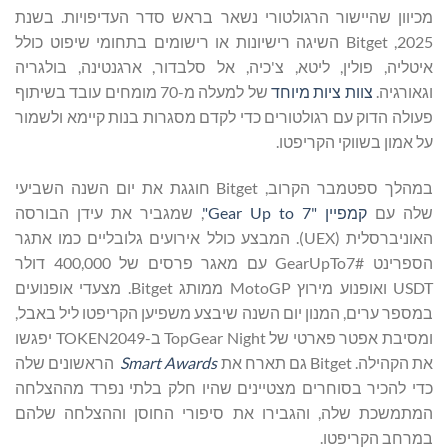
מכיוון שהיישור הרגולטורי נשאר בראש סדר העדיפויות. בשנת
2025, Bitget השיגה רישיונות או רישומים בתחומי שיפוט כולל
איטליה, פולין, ליטא, צ'כיה, אל סלבדור, ארגנטינה, בולגריה
וגאורגיה.
צוות ציות מיוחד
של למעלה מ-70 מומחים עובד בשיתוף
פעולה הדוק עם רגולטורים כדי לקדם מסגרות בנות קיימא ולשמור
על אמון בשווקי הקריפטו.
במהלך ספטמבר הקרוב, Bitget חוגגת את יום השנה השביעי
שלה עם
קמפיין "Gear Up to 7"
, שמגביר את עידן הבורסה
האוניברסלית (UEX). המבצע כולל אירועים גלובליים כמו אתגר
הספרינט #GearUpTo7 עם מאגר פרסים של 400,000 דולר
USDT ואופנוע מירוץ MotoGP ממותג Bitget. מצעדי אופנועים
במספר ערים, המנון יום השנה שיבצע משפיען הקריפטו ליל באבל,
ומסיבת אפטר פארטי של TopGear Night ב-TOKEN2049 יפגשו
את הקהילה. Bitget גם תארח את
Smart Awards
הראשונים שלה
כדי להכיר בסוחרים מצטיינים שהיו חלק בלתי נפרד מההצלחה
המתמשכת שלה, והגבירו את סיפורי החוסן וההצלחה שלהם
במרחב הקריפטו.