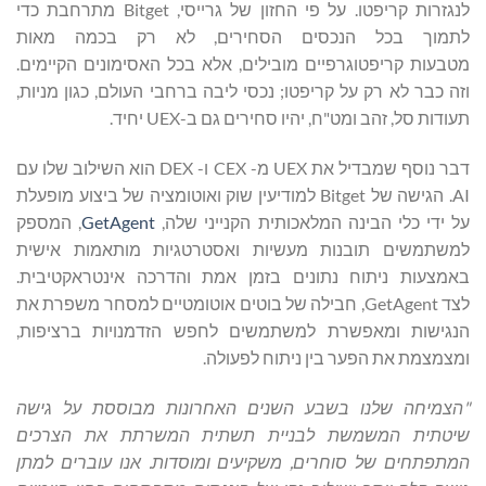
לנגזרות קריפטו. על פי החזון של גרייסי, Bitget מתרחבת כדי
לתמוך בכל הנכסים הסחירים, לא רק בכמה מאות
מטבעות קריפטוגרפיים מובילים, אלא בכל האסימונים הקיימים.
וזה כבר לא רק על קריפטו; נכסי ליבה ברחבי העולם, כגון מניות,
תעודות סל, זהב ומט"ח, יהיו סחירים גם ב-UEX יחיד.
דבר נוסף שמבדיל את UEX מ- CEX ו- DEX הוא השילוב שלו עם
AI. הגישה של Bitget למודיעין שוק ואוטומציה של ביצוע מופעלת
על ידי כלי הבינה המלאכותית הקנייני שלה,
GetAgent
, המספק
למשתמשים תובנות מעשיות ואסטרטגיות מותאמות אישית
באמצעות ניתוח נתונים בזמן אמת והדרכה אינטראקטיבית.
לצד GetAgent, חבילה של בוטים אוטומטיים למסחר משפרת את
הנגישות ומאפשרת למשתמשים לחפש הזדמנויות ברציפות,
ומצמצמת את הפער בין ניתוח לפעולה.
"הצמיחה שלנו בשבע השנים האחרונות מבוססת על גישה
שיטתית המשמשת לבניית תשתית המשרתת את הצרכים
המתפתחים של סוחרים, משקיעים ומוסדות. אנו עוברים למתן