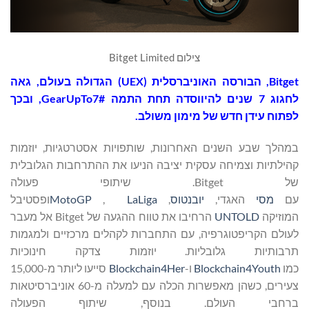
צילום Bitget Limited
Bitget
, הבורסה האוניברסלית (UEX) הגדולה בעולם, גאה
לחגוג 7 שנים להיווסדה תחת התמה #GearUpTo7, ובכך
לפתוח עידן חדש של מימון משולב.
במהלך שבע השנים האחרונות, שותפויות אסטרטגיות, יוזמות
קהילתיות וצמיחה עסקית יציבה הניעו את ההתרחבות הגלובלית
של Bitget. שיתופי פעולה
עם
מסי
האגדי,
יובנטוס
,
LaLiga
,
MotoGP
ופסטיבל
המוזיקה
UNTOLD
הרחיבו את טווח ההגעה של Bitget אל מעבר
לעולם הקריפטוגרפיה, עם התחברות לקהלים מרכזיים ולמגמות
תרבותיות גלובליות. יוזמות צדקה חינוכיות
כמו
Blockchain4Youth
ו-
Blockchain4Her
סייעו ליותר מ-15,000
צעירים, כשהן מאפשרות הכלה עם למעלה מ-60 אוניברסיטאות
ברחבי העולם. בנוסף, שיתוף הפעולה