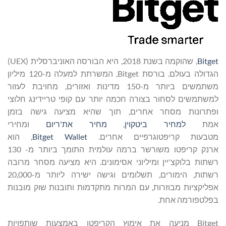
Bitget
, שהוקמה בשנת 2018, היא הבורסה האוניברסלית (UEX)
הגדולה בעולם. בורסת Bitget, המשרתת למעלה מ-120 מיליון
משתמשים ביותר מ-150 מדינות ואזורים, מחויבת לעזור
למשתמשים לסחור בצורה חכמה יותר עם קופי טריידינג חלוצי
ופתרונות מסחר אחרים, תוך שהיא מציעה גישה בזמן
אמת
למחיר
ביטקוין
,
מחיר את'ריום
ומחירי
מטבעות קריפטוגרפיים אחרים.
Bitget Wallet
, הוא
ארנק קריפטו משורשר ברמה עולמית התומך ביותר מ- 130
רשתות בלוקצ'יין ומיליוני אסימונים. היא מציעה מסחר מרובה
רשתות, הימורים, תשלומים וגישה ישירה ליותר מ-20,000
אפליקציות מבוזרות, עם המרות מתקדמות ותובנות שוק מובנות
בפלטפורמה אחת.
Bitget מניעה את אימוץ הקריפטו באמצעות שותפויות