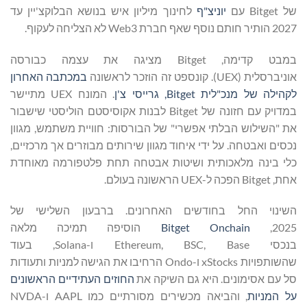
של Bitget עם
יוניצ"ף
לחינוך מיליון איש בנושא הבלוקצ'יין עד
2027 הותיר חותם נוסף שאף חברת Web3 לא הצליחה לעקוף.
במבט קדימה, Bitget מציגה את עצמה כבורסה
אוניברסלית (UEX). קונספט זה הוזכר לראשונה
במכתבה האחרון
לקהילה של מנכ"לית Bitget, גרייסי צ'ן
. המונח UEX מתיישר
במדויק עם חזונה של Bitget לבנות אקוסיסטם הוליסטי שישבור
את "השילוש הבלתי אפשרי" של הבורסות: חוויית משתמש, מגוון
נכסים ואבטחה. על ידי איחוד מגוון שירותים מבוזרים אך מרכזיים,
כלי בינה מלאכותית ושיטות אבטחה תחת פלטפורמה מאוחדת
אחת, Bitget הפכה ל-UEX הראשונה בעולם.
השינוי החל בחודשים האחרונים. ברבעון השלישי של
2025,
Bitget Onchain
הוסיפה תמיכה מלאה
בנכסי Ethereum, BSC, Base ו-Solana, בעוד
שהשותפויות xStocks ו-Ondo הרחיבו את הגישה למניות ותעודות
סל עם אסימונים. היא גם השיקה את
החוזים העתידיים הראשונים
על המניות
, והביאה מכשירים מסורתיים כמו AAPL ו-NVDA