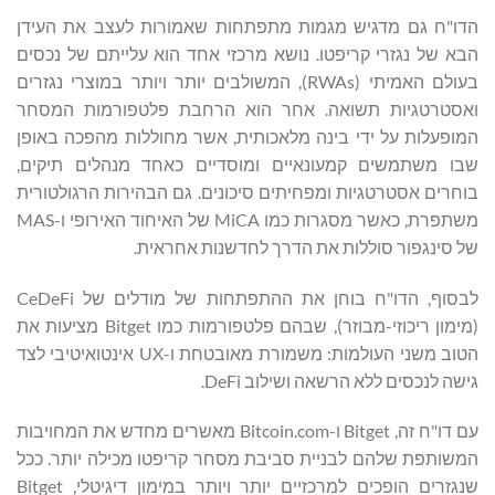
הדו"ח גם מדגיש מגמות מתפתחות שאמורות לעצב את העידן
הבא של נגזרי קריפטו. נושא מרכזי אחד הוא עלייתם של נכסים
בעולם האמיתי (RWAs), המשולבים יותר ויותר במוצרי נגזרים
ואסטרטגיות תשואה. אחר הוא הרחבת פלטפורמות המסחר
המופעלות על ידי בינה מלאכותית, אשר מחוללות מהפכה באופן
שבו משתמשים קמעונאיים ומוסדיים כאחד מנהלים תיקים,
בוחרים אסטרטגיות ומפחיתים סיכונים. גם הבהירות הרגולטורית
משתפרת, כאשר מסגרות כמו MiCA של האיחוד האירופי ו-MAS
של סינגפור סוללות את הדרך לחדשנות אחראית.
לבסוף, הדו"ח בוחן את ההתפתחות של מודלים של CeDeFi
(מימון ריכוזי-מבוזר), שבהם פלטפורמות כמו Bitget מציעות את
הטוב משני העולמות: משמורת מאובטחת ו-UX אינטואיטיבי לצד
גישה לנכסים ללא הרשאה ושילוב DeFi.
עם דו"ח זה, Bitget ו-Bitcoin.com מאשרים מחדש את המחויבות
המשותפת שלהם לבניית סביבת מסחר קריפטו מכילה יותר. ככל
שנגזרים הופכים למרכזיים יותר ויותר במימון דיגיטלי, Bitget