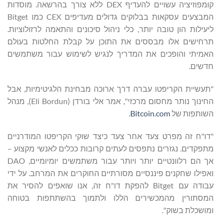
קומפוזיציה עשויים להעדיף DEX ללא צורך בהרשאה. מוסדות
המבצעים עסקאות בבלוקים גדולים מעדיפים CEX כמו Bitget
ליעילות הון טובה יותר, כלי ניהול סיכונים והתאמה לרזולוציות.
תרחישים אלו מבססים את התוכן על קבלת החלטות בעולם
האמיתי והופכים את המדריך לנגיש לשימוש עבור משתמשים
חדשים.
"תעשיית הקריפטו עברה דרך ארוכה מבחינת הלגיטימיות, אבל
החינוך נותר מחסום מרכזי", אמר אלי בורדן (Eli Bordun), מנהל
השותפות של
Bitcoin.com
.
"דו"ח זה מפרט צעד אחר צעד כיצד שוקי הקריפטו המודרניים
מתפקדים. נגזרים נתפסים לעתים קרובות ככלים לאנשי מקצוע –
אך הם רלוונטיים יותר ויותר עבור משתמשים יומיומיים, DAO
ואפילו שחקנים פיננסיים מסורתיים החוקרים את המרחב. על ידי
עבודה עם Bitget להפקת דו"ח זה, אנו שואפים להסיר את
המסתורין מהמכשירים הללו ולתמוך בהשתתפות בטוחה
ומושכלת בשוק".