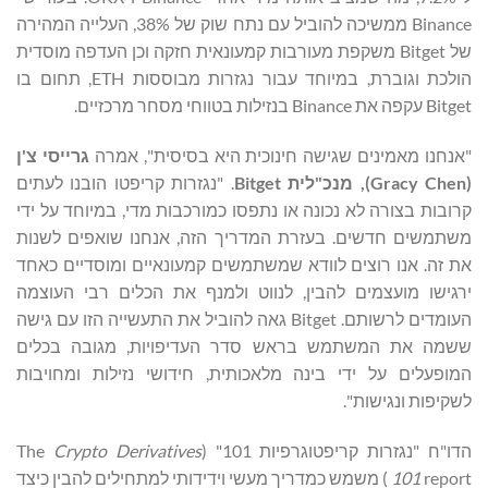
Binance ממשיכה להוביל עם נתח שוק של 38%, העלייה המהירה
של Bitget משקפת מעורבות קמעונאית חזקה וכן העדפה מוסדית
הולכת וגוברת, במיוחד עבור נגזרות מבוססות ETH, תחום בו
Bitget עקפה את Binance בנזילות בטווחי מסחר מרכזיים.
"אנחנו מאמינים שגישה חינוכית היא בסיסית", אמרה
גרייסי צ'ן
(
Gracy Chen
)
, מנכ"לית Bitget
. "נגזרות קריפטו הובנו לעתים
קרובות בצורה לא נכונה או נתפסו כמורכבות מדי, במיוחד על ידי
משתמשים חדשים. בעזרת המדריך הזה, אנחנו שואפים לשנות
את זה. אנו רוצים לוודא שמשתמשים קמעונאיים ומוסדיים כאחד
ירגישו מועצמים להבין, לנווט ולמנף את הכלים רבי העוצמה
העומדים לרשותם. Bitget גאה להוביל את התעשייה הזו עם גישה
ששמה את המשתמש בראש סדר העדיפויות, מגובה בכלים
המופעלים על ידי בינה מלאכותית, חידושי נזילות ומחויבות
לשקיפות ונגישות".
הדו"ח "נגזרות קריפטוגרפיות 101" (The
Crypto Derivatives
101
report ) משמש כמדריך מעשי וידידותי למתחילים להבין כיצד