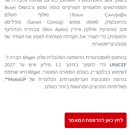
הספורטאים הלאומיים הטורקיים בוסה טוסון צ'בושולו (Buse
Tosun Çavuşoğlu) (אלוף העולם
בהיאבקות), סאמט גומוש (Samet Gümüş) (מדליסט
זהב באיגרוף) ואילקין איידין (İlkin Aydın) (נבחרת הכדורעף
הלאומית), כדי לעורר את הקהילה העולמית לאמץ את העתיד של
מטבע קריפטוגרפי.
בהתאם לאסטרטגיית ההשפעה הגלובלית שלה, Bitget חברה ל-
UNICEF
כדי לתמוך בחינוך 1.1 מיליון איש עד 2027
לשימוש בבלוקצ'יין. בעולם הספורט המוטורי, Bitget היא שותפת
בורסת המטבעות הקריפטוגרפים הבלעדית של
MotoGP™
,
מאליפויות המרוצים המרגשות ביותר בעולם.
לחץ כאן להדפסת המאמר