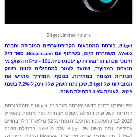
גרפיקה Bitget Limited
Bitget
, בורסת המטבעות הקריפטוגרפים המובילה וחברת
Web3, משחררת היום, בשיתוף עם Bitcoin.com, ספר דגל
חינוכי שכותרתו "נגזרות קריפטוגרפיות 101 – פילוח השוק: מי
מנצחת במרוץ?", שנועד לעזור למתחילים לנווט בשוק
הנגזרות הצומח במהירות. בנוסף, המדריך מדגיש את
המובילות של Bitget, שכן נתח השוק שלה זינק ל-7.2% בשנת
2025 , לעומת 4.6% בתחילת השנה.
כפי שפורט בדו"ח חדש שפורסם לאחרונה, Bitget הייתה לבורסת
הנגזרות השלישית בגודלה בעולם מבחינת נפח מסחר. באפריל
2025 לבדו, הפלטפורמה עיבדה נפח של 92 מיליארד דולר בחוזים
עתידיים. נתח השוק של Bitget עלה מ-4.6% בתחילת השנה
ל-7.2%, מה שמציב אותה מיד אחרי Binance ו-OKX. בעוד ש-