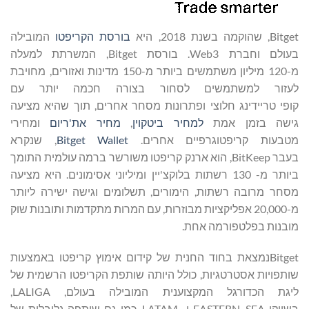
Bitget, שהוקמה בשנת 2018, היא
בורסת הקריפטו
המובילה
בעולם וחברת Web3. בורסת Bitget, המשרתת למעלה
מ-120 מיליון משתמשים ביותר מ-150 מדינות ואזורים, מחויבת
לעזור למשתמשים לסחור בצורה חכמה יותר עם
קופי טריידינג חלוצי ופתרונות מסחר אחרים, תוך שהיא מציעה
גישה בזמן אמת
למחיר ביטקוין
,
מחיר את'ריום
ומחירי
מטבעות קריפטוגרפיים אחרים.
Bitget Wallet
, שנקרא
בעבר BitKeep, הוא ארנק קריפטו משורשר ברמה עולמית התומך
ביותר מ- 130 רשתות בלוקצ'יין ומיליוני אסימונים. היא מציעה
מסחר מרובה רשתות, הימורים, תשלומים וגישה ישירה ליותר
מ-20,000 אפליקציות מבוזרות, עם המרות מתקדמות ותובנות שוק
מובנות בפלטפורמה אחת.
Bitgetנמצאת בחוד החנית של קידום אימוץ קריפטו באמצעות
שותפויות אסטרטגיות, כולל היותה שותפת הקריפטו הרשמית של
ליגת הכדורגל המקצוענית המובילה בעולם, LALIGA,
בשווקי EASTERN, SEA ו- LATAM, כמו גם שותפה גלובלית של