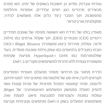
נגזרות עובדות, ומדוע הן חשובות בשווקים של ימינו. הוא מפרט
מכשירים מרכזיים כגון חוזים עתידיים, אופציות והחלפות
מתמשכות, תוך הסבר כיצד כלים אלה משמשים לגידור,
ספקולציות וארביטראז'.
מאפיין בולט של הדו"ח הוא השוואה מקיפה של שווקים תמידיים
ריכוזיים (CEX) ומבוזרים (DEX), תוך שקלול גורמים כמו נזילות,
זליגה, עמלות, מהירות ביצוע ומשמורת. Bitget, Binance ו-OKX
הוכחו כמובילים בתחומים כמו עומק נזילות ומוכנות מוסדית, בעוד
שפלטפורמות כמו GMX ו-Hyperliquid מציעות שקיפות
ומשמורת עצמית ללא תחרות למשתמשים מקוריים ב-DeFi.
הדו"ח מתאר גם תרחישי מסחר מהעולם האמיתי המסייעים
לקוראים להבין איזה סוג של פלטפורמה מתאים יותר למטרותיהם.
לדוגמה, סוחר קמעונאי המנהל פוזיציות של מניות קטנות עשוי
להפיק תועלת מממשק המשתמש האינטואיטיבי של Bitget,
עמלות נמוכות והצטרפות למטבעות פיאט. לעומת זאת,
משתמשים הפועלים בשוק ה-DeFi ומחפשים אנונימיות וקביעת