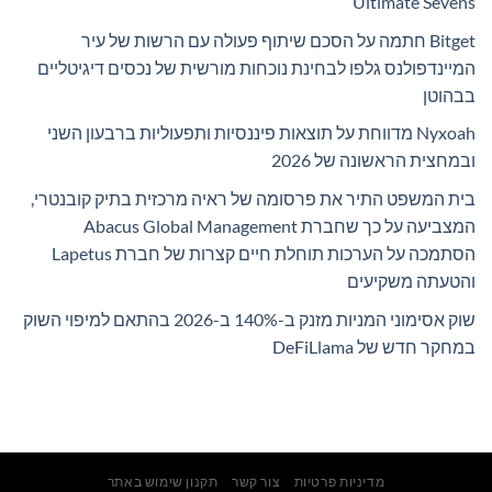
Ultimate Sevens
Bitget חתמה על הסכם שיתוף פעולה עם הרשות של עיר
המיינדפולנס גלפו לבחינת נוכחות מורשית של נכסים דיגיטליים
בבהוטן
Nyxoah מדווחת על תוצאות פיננסיות ותפעוליות ברבעון השני
ובמחצית הראשונה של 2026
בית המשפט התיר את פרסומה של ראיה מרכזית בתיק קובנטרי,
המצביעה על כך שחברת Abacus Global Management
הסתמכה על הערכות תוחלת חיים קצרות של חברת Lapetus
והטעתה משקיעים
שוק אסימוני המניות מזנק ב-140% ב-2026 בהתאם למיפוי השוק
במחקר חדש של DeFiLlama
מדיניות פרטיות
צור קשר
תקנון שימוש באתר