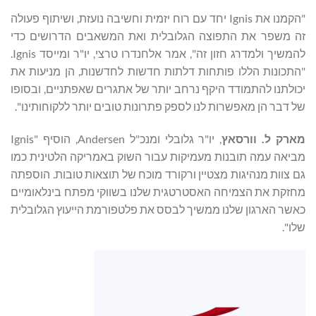
"הקמנו את Ignis יחד עם רוח יזמית וחשיבה נועזת, ושיתוף פעולה
זה משפר את התפוצה הגלובלית ואת המשאבים הדרושים כדי
להמשיך ולמדרג חזון זה", אמר אלחנדרו טרצי, יו"ר ומייסד Ignis.
"התכונות הללו פותחות דלתות חדשות לחדשנות, הן מניעות את
יכולתנו להתמודד היקף נרחב יותר של אתגרים שאפתניים, ובסופו
של דבר הן מאפשרות לנו לספק פתרונות טובים יותר ללקוחותינו".
מארק ל.
וורסאץ
, יו"ר גלובלי ומנכ"ל Andersen, הוסיף "Ignis
מביאה עמה תובנות מעמיקות עבור השוק באמריקה הלטינית כמו
גם צוות מנהיגות מצטיין ורקורד מוכח של תוצאות טובות. הוספתה
מחזקת את הצמיחה האסטרטגית שלנו בשווקי מפתח בינלאומיים
כאשר הארגון שלנו ממשיך לבסס את פלטפורמת הייעוץ הגלובלית
שלו".