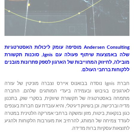
‏Andersen Consulting מוסיפה עומק ליכולות האסטרטגיות
שלה באמצעות שיתוף פעולה עם Ignis, סוכנות תקשורת
מובילה, לחיזוק המחוייבות של הארגון לספק פתרונות מובנים
ללקוחות ברחבי העולם.
חברת Ignis נוסדה בבואנוס איירס וצברה מוניטין של עזרה
לארגונים בגיבוש ובעמידה ביעדי המותגים שלהם. החברה
מתמחה באסטרטגיה של תקשורת שיווקית, בסקרי שוק, בתכנון
מדיה וברכישה, וכן בשיווק דיגיטלי, והיא עובדת עם חברות בענפים
כגון בנקאות, ביטוח, מזון ומשקה ברחבי אמריקה הלטינית במטרה
לעודד צמיחה של המותג, להרחיב את מעורבות הלקוחות ולהגיע
לתוצאות עסקיות ברות מדידה.