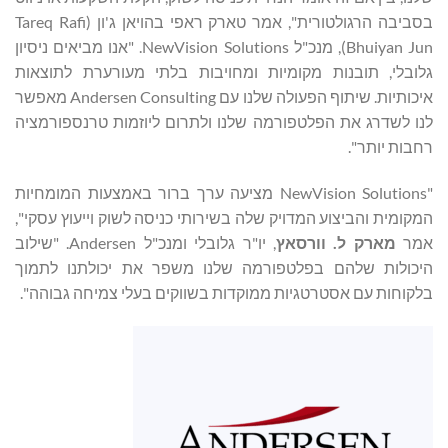
בסביבה הרגולטורית", אמר טארק ראפי בהויאן ג'ון (Tareq Rafi
Bhuiyan Jun), מנכ"ל NewVision Solutions. "אנו מביאים ניסיון
גלובלי, תובנות מקומיות ומחויבות בלתי מעורערת לתוצאות
איכותיות. שיתוף הפעולה שלנו עם Andersen Consulting מאפשר
לנו לשדרג את הפלטפורמה שלנו ולתרום ליוזמות טרנספורמציה
רחבות יותר".
"NewVision Solutions מציעה ערך ברור באמצעות המומחיות
המקומית והביצוע המדויק שלה בשירותי כניסה לשוק וייעוץ עסקי",
אמר
מארק ל.
וורסאץ
, יו"ר גלובלי ומנכ"ל Andersen. "שילוב
היכולות שלהם בפלטפורמה שלנו משפר את יכולתנו לתמוך
בלקוחות עם אסטרטגיות ממוקדות בשווקים בעלי צמיחה גבוהה".