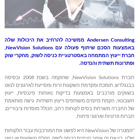
Andersen Consulting ממשיכה להרחיב את היכולות שלה
באמצעות הסכם שיתוף פעולה עם NewVision Solutions,
חברת ייעוץ המתמחה באסטרטגיית כניסה לשוק, מחקרי שוק
ופתרונות תשתית והנדסה.
חברת NewVision Solutions, שהוקמה בשנת 2008 ובסיסה
בבנגלדש, תומכת ומקדמת השקעות זרות ומסייעת לארגונים לנווט
בשווקים מורכבים באמצעות בדיקות נאותות פיננסיות, ייעוץ
חשבונאי, הקמת מיזמים משותפים וייעוץ תשתיות. גישה מותאמת
של החברה משרתת בסיס לקוחות רחב, הכולל מוסדות ציבוריים,
חברות פרטיות וארגוני פיתוח.
"המטרה של NewVision היא לפשט את המורכבות עבור הלקוחות
שלנו, בין אם זה אומר הנחיית כניסה לשוק, הקלת השקעות או ניווט