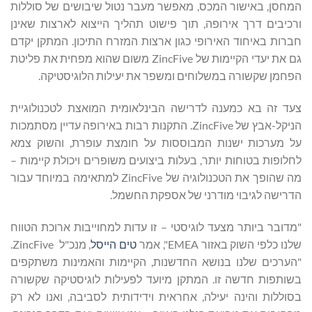
המחסן, באישור המכס, מאפשר מעבר נטול שיבושים של סוללות
ורכיבים דרך אירופה, תוך פישוט תהליך הייצוא לארצות שאינן
חברות באיחוד האירופי כגון ארצות המזרח התיכון. המתקן יקדם
גם את יעדי הקיימות של ZincFive משום שהוא מפחית את פליטת
הפחמן שקשורה במשלוחים ומשפר את יעילות הלוגיסטיקה.
צעד זה בא כמענה לדרישה הבינלאומית המואצת לטכנולוגיית
הניקל-אבץ של ZincFive. התקנות רבות באירופה עדיין מסתמכות
על מערכות ישנות המבוססות על חומצת עופרת, והשוק צמא
לחלופות בטוחות יותר, בעלות ביצועים משופרים ויכולת קיימות –
מה שהופך את הטכנולוגיה של ZincFive למתאימה במיוחד עבור
הדרישה לגיבוי מודרני של אספקת החשמל.
"מדובר ביותר מצעד לוגיסטי – זו עדות למחוייבות ארוכת הטווח
שלנו כלפי השוק באזור EMEA", אמר
טים הייסל
, מנכ"ל ZincFive.
"הערכים שלנו בנושא החדשנות, הקיימות והאמינות משתקפים
בשותפות חדשה זו. המתקן מיועד לפעילות לוגיסטיקה שקשורה
בסוללות והינה יעילה, אחראית וידידותית לסביבה, ואנו לא רק