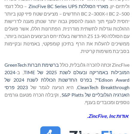
וליתיום-יון.
מארזי הסוללות ZincFive BC Series UPS
– כולל דגמי
BC 2–500 ו-BC 2–300X החדשים – מציעים שטח פיזי קטן ביותר
יחסית לענף תוך הגעה להספק גבוה יותר שנותן מענה לדרישות
ההולכות וגדלות לתשתית מודרנית. הפתרונות הללו, אשר פועלים
עם הסוללה Z5 13-90 החדשה בעלת יחס הביצועים הגבוה ביותר,
ממשיכים להעלות את הרף בתיכון קומפקטי, באמינות ובקיימות
בסביבת משימות קריטית.
ZincFive זכתה להכרה גלובלית, כולל
ברשימת חברות GreenTech
המובילות באמריקה ובעולם לשנת 2025 של TIME
, ב-
2024
Edison Award™
,
בפרס החדשנות הכוללת לשנת 2024 של
CleanTech Breakthrough
, היא הגיעה לגמר של
2023 פרסי
האנרגיה הגלובליים של S&P Platts
, וקיבלה הכרה מטעם גורמים
נוספים ומכובדים בענף.
אודות
ZincFive, Inc
.