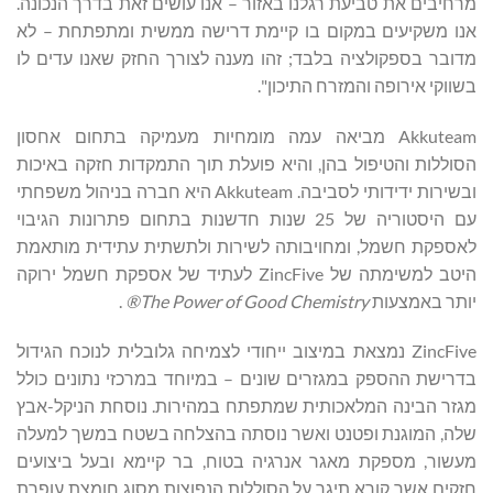
מרחיבים את טביעת רגלנו באזור – אנו עושים זאת בדרך הנכונה.
אנו משקיעים במקום בו קיימת דרישה ממשית ומתפתחת – לא
מדובר בספקולציה בלבד; זהו מענה לצורך החזק שאנו עדים לו
בשווקי אירופה והמזרח התיכון".
Akkuteam מביאה עמה מומחיות מעמיקה בתחום אחסון
הסוללות והטיפול בהן, והיא פועלת תוך התמקדות חזקה באיכות
ובשירות ידידותי לסביבה. Akkuteam היא חברה בניהול משפחתי
עם היסטוריה של 25 שנות חדשנות בתחום פתרונות הגיבוי
לאספקת חשמל, ומחויבותה לשירות ולתשתית עתידית מותאמת
היטב למשימתה של ZincFive לעתיד של אספקת חשמל ירוקה
יותר באמצעות
The Power of Good Chemistry®
.
ZincFive נמצאת במיצוב ייחודי לצמיחה גלובלית לנוכח הגידול
בדרישת ההספק במגזרים שונים – במיוחד במרכזי נתונים כולל
מגזר הבינה המלאכותית שמתפתח במהירות. נוסחת הניקל-אבץ
שלה, המוגנת ופטנט ואשר נוסתה בהצלחה בשטח במשך למעלה
מעשור, מספקת מאגר אנרגיה בטוח, בר קיימא ובעל ביצועים
חזקים אשר קורא תיגר על הסוללות הנפוצות מסוג חומצת עופרת