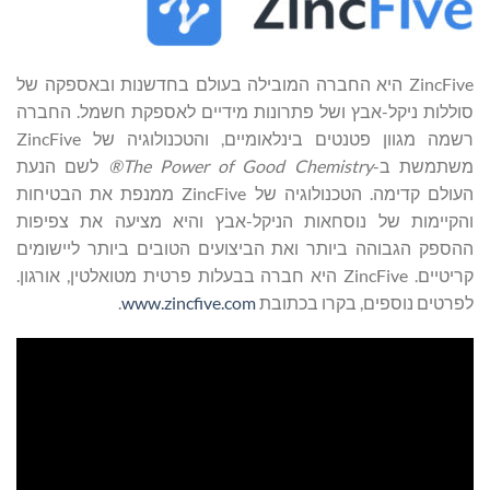
ZincFive היא החברה המובילה בעולם בחדשנות ובאספקה של
סוללות ניקל-אבץ ושל פתרונות מידיים לאספקת חשמל. החברה
רשמה מגוון פטנטים בינלאומיים, והטכנולוגיה של ZincFive
משתמשת ב-
The Power of Good Chemistry®
לשם הנעת
העולם קדימה. הטכנולוגיה של ZincFive ממנפת את הבטיחות
והקיימות של נוסחאות הניקל-אבץ והיא מציעה את צפיפות
ההספק הגבוהה ביותר ואת הביצועים הטובים ביותר ליישומים
קריטיים. ZincFive היא חברה בבעלות פרטית מטואלטין, אורגון.
לפרטים נוספים, בקרו בכתובת
www.zincfive.com
.