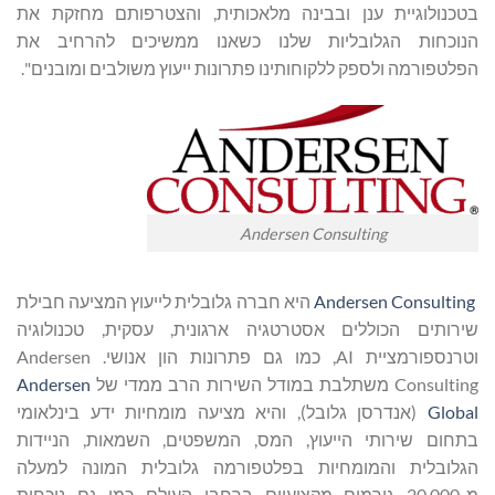
בטכנולוגיית ענן ובבינה מלאכותית, והצטרפותם מחזקת את
הנוכחות הגלובליות שלנו כשאנו ממשיכים להרחיב את
הפלטפורמה ולספק ללקוחותינו פתרונות ייעוץ משולבים ומובנים".
Andersen Consulting
Andersen Consulting
היא חברה גלובלית לייעוץ המציעה חבילת
שירותים הכוללים אסטרטגיה ארגונית, עסקית, טכנולוגיה
וטרנספורמציית AI, כמו גם פתרונות הון אנושי. Andersen
Consulting משתלבת במודל השירות הרב ממדי של
Andersen
Global
(אנדרסן גלובל), והיא מציעה מומחיות ידע בינלאומי
בתחום שירותי הייעוץ, המס, המשפטים, השמאות, הניידות
הגלובלית והמומחיות בפלטפורמה גלובלית המונה למעלה
מ-20,000 גורמים מקצועיים ברחבי העולם כמו גם נוכחות