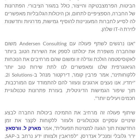
הביטוח, הפרמצבטיקה והייצור, כולל במגזר הציבורי. הפתרונות
של החברה, הספציפיים לתחום, וכן היכולות הגלובליות מאפשרים
לה לסייע לחברות המעוניינות להוסיף גמישות, מדרגיות וחדשנות
לזירת ה-IT שלהן.
"אנו נרגשים לשתף פעולה עם Andersen Consulting משום
שהחברה משפרת את יכולתנו לספק את השירות הטוב ביותר
לאקוסיסטמה הולכת וגדלה זו ומשום שהם מרחיבים את הנוכחות
הגיאוגרפית שלנו ומאפשרים לנו לתת שירות טוב יותר
ללקוחותינו", אמר פרבין קומר, דירקטור מנהל ב-2i Solutions.
"יחדיו, אנו נעצים ארגונים ונעזור להם להתמודד עם המורכבות,
תוך שיפור הגמישות הדיגיטלית, בעזרת פתרונות טכנולוגיית
חכמים ויעילים יותר".
שיתוף פעולה זה מרחיב את התמיכה ביכולות החברה לבצע
שינויים עסקיים וטכנולוגיים ולעזור ללקוחות לקצר את זמן
החדשנות תוך הגעה למצוינות תפעולית", אמר
מארק ל.
וורסאץ
,
יו"ר גלובלי ומנכ"ל אנדרסן. "לפראבין ולצוותו ידע נרחב ב-SAP,