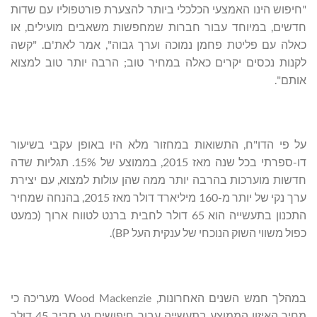
"חיפוש הינו האמצעי הכלכלי ביותר להצערת פורטפוליו עם שדות
חדשים, במיוחד עבור חברות שמחפשות משאבים מועילים, או
כאלה עם פליטת פחמן נמוכה וערך גבוה", אמר לאת'ם. "קשה
לקנות נכסים יקרים כאלה במחיר טוב; הרבה יותר טוב למצוא
אותם".
על פי הדו"ח, התשואות במחזור מלא היו באופן עקבי בשיעור
דו-ספרתי בכל שנה מאז 2015, בממוצע של 15%. תגליות שדה
חדשות מוערכות בהרבה יותר ממה שהן עולות למצוא, עם יצירת
ערך נקי של יותר מ-160 מיליארד דולר מאז 2015, בהנחה שמחיר
התכנון בתעשייה הוא 65 דולר לחבית ברנט לטווח ארוך (כמעט
כפול משווי השוק הנוכחי של ענקית העל BP).
במהלך חמש השנים האחרונות, Wood Mackenzie מעריכה כי
מחיר האיזון הממוצע בתעשייה עבור חיפושים נע סביב 45 דולר