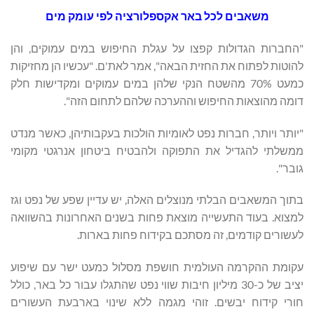
משאבים לכל באר אקספלורציה לפי עומק מים
"החברות הגדולות קפצו על עגלת החיפוש במים עמוקים, והן
להוטות לפתוח את החזית הבאה", אמר לאת'ם. "עכשיו הן מחזיקות
כמעט 70% מהשטח הנקי שלהן במים עמוקים ומקדישות חלק
דומה מהוצאות החיפוש וההערכה שלהם לתחום הזה".
"יותר ויותר, חברות נפט לאומיות הולכות בעקבותיהן, כאשר מנדט
ממשלתי להגדיל את התפוקה ולהבטיח ביטחון אנרגטי מקומי
גובר".
בתוך המשאבים הבלתי מנוצלים האלה, יש עדיין שפע של נפט וגז
למצוא. בעוד התעשייה מוצאת פחות בשנים האחרונות בהשוואה
לעשורים קודמים, זה מסתכם בקידוח פחות בארות.
עקומת ההקרמה העולמית חושפת מסלול כמעט ישר עם שיפוע
יציב של כ-30 מיליון חיבות שווי נפט שהתגלו עבור כל באר, כולל
חורי קידוח יבשים. זוהי מגמה ללא שינוי בארבעת העשורים