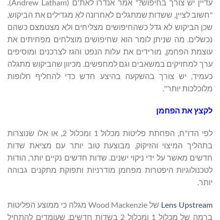
עדיין יש צורך בחיפוש?" אמר אנדרו לאת'ם (Andrew Latham).
"חשוב לציין, ששדות שמתגלים לאחרונה לא מגדילים את הביקוש,
שכן הביקוש לא גדל כשהחיפושים מצליחים ולא מצטמצם כשהם
נכשלים. מה שניתן לומר הוא שחיפושים מוצלחים מפחיתים את
עוצמת הפחמן, מורידים את עלות הנפט והגז לצרכנים ומוסיפים
ערך למחזיקים במשאבים וגם למחפשים. מכיוון שהביקוש מתגלה
כעמיד, יש צורך בהשקעה בהיצע חדש כדי להחליף חלופות
מלוכלכות יותר".
לקצץ את הפחמן
לפי הדו"ח, הפחתת פליטות מכלול 1 ומכלול 2, או אלו שנוצרות
בתהליך המיצוי והזיקוק, מבוצעת טוב יותר עם מציאת שדות
חדשים מאשר על ידי ניקוי ישנים. שדות חדשים נקיים יותר, הודות
לטכנולוגיות היפטרות מפחמן מודרניות ותפוקת מתקנים גבוהה
יותר.
Lens Upstream
של Wood Mackenzie מגלה כי ממוצע הפליטות
ברמה של מכלול 1 ומכלול 2 בשדות חדשים, שעומדים להתחיל