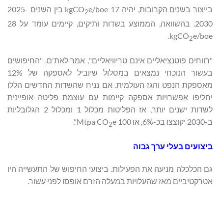
בייצור בשנים הקרובות, יהיה 17 kgCO
e/boe בין השנים 2025-
2
2030. בהשוואה, הממוצע בשדות ותיקים, קיימים עומד על 28
kgCO
e/boe.
2
"רווחים פוטנציאליים אינם טריוויאליים", אמר לאת'ם. "החיפושים
בעשור הנוכחי נמצאים במסלול שיוביל לאספקה של 12%
מאספקת הנפט והגז העולמית. אם נניח שהשדות החדשים הללו
יחליפו אפשרויות אספקה ​​קיימות עם עוצמת פליטה אופיינית
לשדות ישנים יותר, אז הפליטות מכלול 1 ומכלול 2 הגלובליות
ב-2030 יקוצצו בכ-6%, או 100 Mtpa CO
e".
2
ביצועים בעלי ערך גבוה
גם הכלכלה מניעה את הפעילות. ביצועי החיפוש של התעשייה היו
אטרקטיביים מאז שהעלויות במעלה הזרם אופסו לפני עשור.