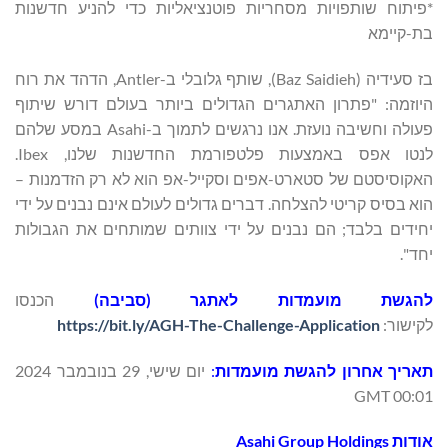
*פיתוח שותפויות מסחריות פוטנציאליות כדי להניע חדשנות
בת-קיימא
בז סעידיה (Baz Saidieh), שותף גלובלי ב-Antler, הדהד את רוח
היוזמה: "פתרון האתגרים הגדולים ביותר בעולם דורש שיתוף
פעולה וחשיבה נועזת. אנו נרגשים לתמוך ב-Asahi במסע שלהם
לנטו אפס באמצעות פלטפורמת החדשנות שלנו, Ibex.
האקוסיסטם של סטארט-אפים וסקייל-אפ הוא לא רק הזדמנות –
הוא בסיס קריטי להצלחה. דברים גדולים לעולם אינם נבנים על ידי
יחידים בלבד; הם נבנים על ידי צוותים שמותחים את הגבולות
יחד".
להגשת מועמדות לאתגר (סביבה)
הכנסו
לקישור:
https://bit.ly/AGH-The-Challenge-Application
תאריך אחרון להגשת מועמדות
:
יום שישי, 29 בנובמבר 2024
00:01 GMT
אודות Asahi Group Holdings