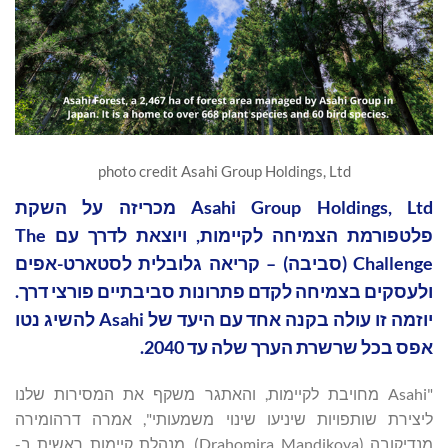
photo credit Asahi Group Holdings, Ltd
Asahi Group Holdings, Ltd מכריזה על השקת
פלטפורמת הצמיחה לקיימות, ויוצאת לדרך עם The
Challenge (סביבה) – קריאה גלובלית לסטארט-אפים
ולעסקים בצמיחה לקדם פתרונות סביבתיים פורצי דרך.
יוזמה זו עולה בקנה אחד עם היעד של Asahi להשיג נטו
אפס בכל שרשרת הערך שלה עד 2040.
"Asahi מחויבת לקיימות, והאתגר משקף את המסירות שלנו
ליצירת שותפויות שיניעו שינוי משמעותי", אמרה דרהומירה
מנדיקובה (Drahomira Mandikova), מנהלת קיימות ראשית ב-