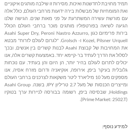
תמיד מחויבת לחדשנות ואיכות. מסירות זו שילבה מותגים איקוניים
ואת המומחיות של מבשלות בירה ידועות מרחבי העולם, כולל אלה
עם מורשת עשירה המשתרעת על פני מאות שנים. הגישה שלנו
הגיעה לשיאה בפורטפוליו מותגים מוכר ברחבי העולם הכולל
בירות פרימיום כגון Asahi Super Dry, Peroni Nastro Azzurro,
Kozel, Pilsner Urquell ו- Grolsch. "לגרום לעולם לזרוח" מבטא
את המחויבות של קבוצת Asahi לבנות קשרים בין אנשים, ובכך
לסלול את הדרך לעתיד בר-קיימא יחד. באמצעות קשרים אלה, אנו
יכולים לתרום לעולם בהיר יותר, הן היום והן בעתיד. עם נוכחות
גלובלית בעיקר ביפן, אירופה, אוקיאניה ודרום מזרח אסיה, אנו
מספקים מעל 10 מיליארד ליטר משקאות לצרכנים ברחבי העולם
ומייצרים הכנסות של מעל 2.7 טריליון JPY בשנה. Asahi Group
Holdings, שבסיסה ביפן, רשומה בבורסה לניירות ערך בטוקיו
(Prime Market: 2502.T).
למידע נוסף: