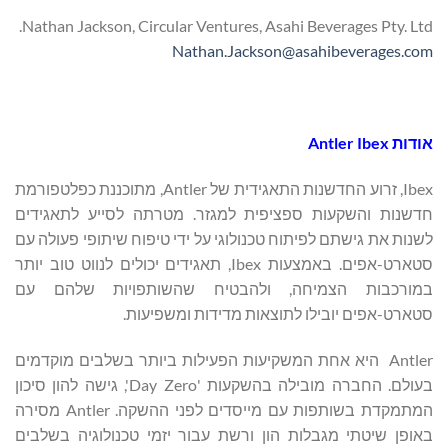
Nathan Jackson, Circular Ventures, Asahi Beverages Pty. Ltd.
Nathan.Jackson@asahibeverages.com
אודות Antler Ibex
Ibex, זרוע החדשנות התאגידית של Antler, מתוכננת כפלטפורמת
חדשנות והשקעות ספציפית למגזר. מטרתה לסייע לתאגידים
לשנות את גישתם לפיתוח טכנולוגי על ידי טיפוח שיתופי פעולה עם
סטארט-אפים. באמצעות Ibex, תאגידים יכולים לנווט טוב יותר
במורכבות הצמיחה, ולהבטיח שהשותפויות שלהם עם
סטארט-אפים יובילו לתוצאות מדידות ומשפיעות.
Antler היא אחת המשקיעות הפעילות ביותר בשלבים מוקדמים
בעולם. החברה מובילה בהשקעות 'Day Zero', גישה להון סיכון
המתמקדת בשותפות עם מייסדים לפני ההשקה. Antler מסירה
באופן שיטתי מגבלות הון ורשת עבור יזמי טכנולוגיה בשלבים