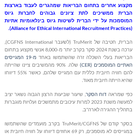
מקצוע אחרים בתחום הבריאות שמהגרים לעבוד בארצות
הברית ממשיכים לתת ציונים גבוהים לחברות גיוס
המוסמכות על ידי הברית לשיטות גיוס בינלאומיות אתיות
(Alliance for Ethical International Recruitment Practices).
הברית, חטיבה של TruMerit (לשעבר CGFNS International),
ערכה בשנת 2024 סקר בקרב יותר מ-8,000 אנשי מקצוע בתחום
הבריאות בעלי השכלה זרה שהשתמשו באחד
מ-19 המגייסים
האתיים המוסמכים (CER)
שלה. 90% מהמשיבים ציינו שהייתה
להם חוויה חיובית כללית עם המגייס שלהם, כאשר 55% דיווחו
שהיא הייתה חיובית מאוד.
כפי שמראה
דוח הסקר
, שיעור שביעות הרצון הגבוה נשאר יציב
למעשה משנת 2023 למרות עיכובים מתמשכים ועלויות מוגברות
בתהליך ההגירה לארה"ב.
בסקר קודם של TruMerit/CGFNS בקרב מועמדים שהשתמשו
במגייסים לא מוסמכים, רק 69 אחוזים דיווחו על חוויה חיובית או