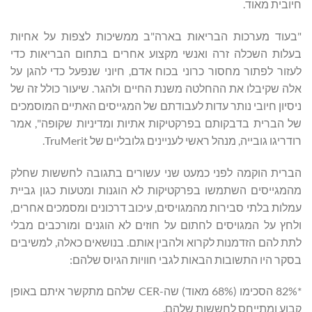
חיובית מאוד.
"בעוד מערכות הבריאות בארה"ב ממשיכות לצפות על אחיות
בעלות השכלה זרה ואנשי מקצוע אחרים בתחום הבריאות כדי
לעזור לפתור מחסור כרוני בכוח אדם, חיוני שנפעל כדי להגן על
אלה שקיבלו את ההחלטה משנת החיים ולהגר. שיעור כולל זה של
ניסיון חיובי נותר עדות לעבודתם של המגייסים האתיים המוסמכים
של הברית בדבקותם בפרקטיקות אתיות ומדיניות שקופה", אמר
רודריגו גובייה, מנהל ראשי לעניינים גלובליים של TruMerit.
הברית הוקמה לפני כמעט שני עשורים בתגובה לחששות שחלק
מהמגייסים השתמשו בפרקטיקות לא הוגנות ומטעות כגון גביית
עמלות בלתי סבירות מהמגויסים, עיכוב דרכונים ומסמכים אחרים,
ולחץ על המגויסים לחתום על חוזים לא הוגנים ומורכבים מבלי
לתת להם הזדמנות לקרוא ולהבין אותם. בנושאים כאלה, למשיבים
בסקר היו התשובות הבאות לגבי חוויות הגיוס שלהם:
*82% הסכימו (68% מאוד) שה-CER שלהם מתקשר איתם באופן
קבוע ומתייחס לחששות שלהם.