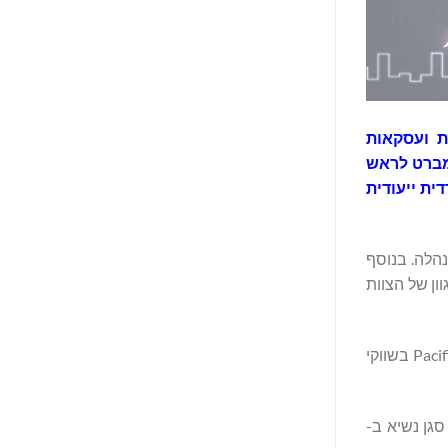
תאגידיות ועסקאות
למברט לראש
ית ייעודית
עול ומנהלה. בנוסף
ון של הצוות
בין העובדים שהצטרפו לאחרונה נמצאים שלושה אנשי מקצוע המביאים מומחיות תפקודית מעמיקה ומחזקים את יכולותיה של Pacific Avenue בשווקי
ה סגן נשיא ב-