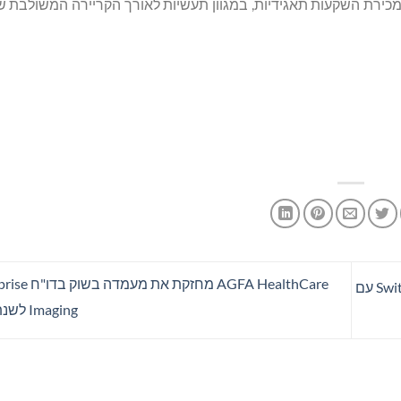
Pacific Aven סגרו למעלה מ-120 עסקאות, כולל למעלה מ-50 מכירת השקעות תאגידיות, במגוון תעשיות לאורך הקריירה 
AGFA HealthCare 
Bitget Launchpool רושמת למסחר את Switchboard (SWTCH) עם
Imaging לשנת 2025