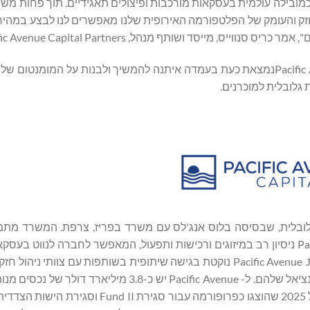
ילה עולמית בעסקאות מורכבות ופיצולים תאגידיים. תוך פחות משנה,
חוזק והעומק של הפלטפורמה האירופית שלנו מאפשרים לנו לבצע במהירו
מייסד ושותף מנהל, Pacific Avenue Capital Partners
עם צוות באיוש מלא, נוכחות שוק הולכת וגדלה והון ייעודי, Pacific Avenueנמצאת כעת בעמדה איתנה להמשיך ולבנות על
גלובלית למוכרנים.
יא חברת השקעות פרטית גלובלית, שבסיסה בלוס אנג'לס עם משרד בפריז, צרפת. המשרד
חברות ובמצבים מורכבים אחרים בשוק הביניים. ל- Pacific Avenue ניסיון רב במיזוגים ורכישות ותפעול, המאפשר לחברה ל
ולפתוח ערך באמצעות שיפור תפעולי, השקעות הון וצמיחה מואצת. Pacific Avenue נוקטת בגישה שיתופית בשותפות עם צו
נכון ל-31 באוגוסט 2025 (מבוסס על הערכות שווי לרבעון השני של 2025 שהוצגו כפרופורמה עבו