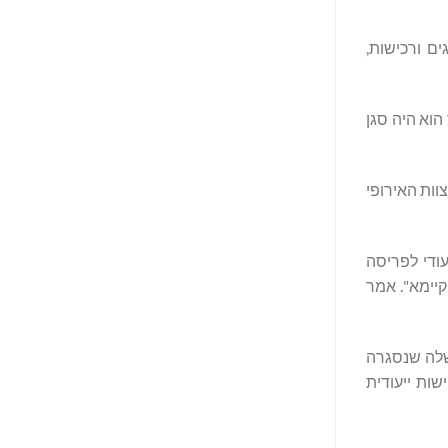
וגים ורכישות,
בר הוא היה סגן
וות האירופי
עודי לפריסה
קיימא". אמר
שלה שנסגרה
ר ברחבי הקרן השנייה וישות ייעודית