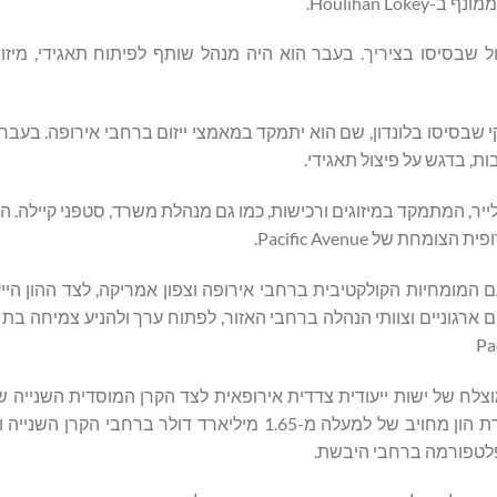
Pa כסגן נשיא לתפעול שבסיסו בציריך. בעבר הוא היה מנהל שותף לפיתוח תאגידי, מיז
גן נשיא לפיתוח עסקי שבסיסו בלונדון, שם הוא יתמקד במאמצי ייזום ברחבי אירופה. בע
קלייר, המתמקד במיזוגים ורכישות, כמו גם מנהלת משרד, סטפני קיילה. הצ
 של Pacific Avenue.
עם המומחיות הקולקטיבית ברחבי אירופה וצפון אמריקה, לצד ההון היי
ארגוניים וצוותי הנהלה ברחבי האזור, לפתוח ערך ולהניע צמיחה בת 
צלח של ישות ייעודית צדדית אירופאית לצד הקרן המוסדית השנייה 
לאחרונה. ב-12 באוגוסט 2025, Pacific Avenue הודיעה על סגירת הון מחויב של למעלה מ-1.65 מיליארד דול
לטפורמה ברחבי היבשת.