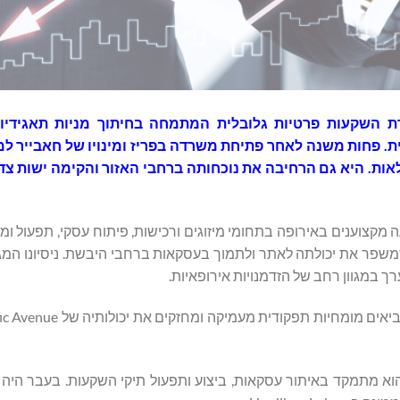
Pacific Avenue Capital Partners ("Pacifi"), חברת השקעות פרטיות גלובלית המתמחה בחיתוך מניות 
ית. פחות משנה לאחר פתיחת משרדה בפריז ומינויו של חאבייר 
אות. היא גם הרחיבה את נוכחותה ברחבי האזור והקימה ישות צדד
בסוף 2024, Pacific Avenue הוסיפה שבעה מקצוענים באירופה בתחומי מיזוגים ורכישות, פיתוח עסקי, תפ
שמשפר את יכולתה לאתר ולתמוך בעסקאות ברחבי היבשת. ניסיונו המגו
במגוון רחב של הזדמנויות אירופאיות.
ן נשיא בפריז, שם הוא מתמקד באיתור עסקאות, ביצוע ותפעול תיקי השקעות. בעבר הי