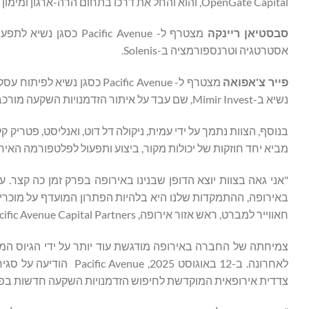
OpenGate Capital, והוא והחל את דרכו בתחום הרה-ארגון ומימון ממונף ב-Houlihan Lokey.
סבסטיאן ריינקה
מצטרף ל- cific Avenue
אסטרטגיה וטרנספורמציה ב-Solenis.
פייר צ'אפואה
מצטרף ל- Pacific Avenue כס
נשיא ב-Mimir Invest, שם עבד על איתור הזדמנויות השקעה מורכבות, בדגש על פיצול תאגידי.
בנוסף, הצוות נתמך על ידי עמית, ניקולה דל דוט, ואנליסט, פטריק 
מביא יחד חוזקות של יכולות מקור, ביצוע ותפעול לפלטפורמה האירופית הצומחת
"אני גאה בצוות יוצא הדופן שבנינו באירופה בפרק זמן כה קצר. 
באירופה, ההתמקדות שלנו היא בלהיות הפתרון המועדף על מוכרים 
חאווייר למברט, ראש אזור אירופה, Pacific Avenue Capital Partners
צמיחתה של החברה באירופה מודגשת עוד יותר על ידי הגיוס המו
צדדית אירופאית המוקדשת לחיפוש הזדמנויות השקעה חדשות בפ