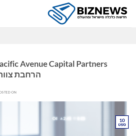
Ski
t
conten
כ
הרחבת צוות 
OSTED ON
10
ספט