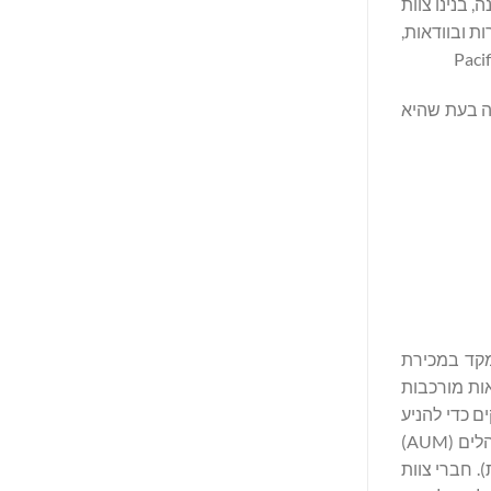
 בנינו צוות
ת ובוודאות,
 המומנטום שלה בעת שהיא
 מתמקד במכירת
נווט בעסקאות מורכבות
ותי ניהול חזקים כדי להניע
שינוי מתמשך ואסטרטגי תוך סיוע לעסקים למצות את מלוא הפוטנציאל שלהם. ל- Pacific Avenue יש כ-3.8 מיליארד דולר של נכסים מנוהלים (AUM)
ר סגירת Fund II וסגירת הישות הצדדית). חברי צוות