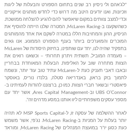
"לג’אהם ולי ניסיון רב שנים בתחום הספורט והבעלות של ליגות
וזכיונות, ואנו יודעים היטב מה דרוש כדי לחדש מותגים אייקוניים
וכדי למצב צוותים במקום שיאפשר להם להגיע להצלחה ממושכת.
כשהשקענו ב-McLaren Racing, המטרה שלנו הייתה להוסיף את
הניסיון, ההון והמחויבות הללו במטרה לשקם את אחד מהמותגים
המוכרים והמוערכים ביותר בענף הספורט הממונע. אנו גאים
בתפקיד שהיה לנו, יחד עם שותפינו, בחיזוק היסודות של McLaren
– מעמדה המוביל, תשתית ויתרון תחרותי – וכשאנו רואים את
הצוות מתחרה שוב על האליפות. הבעלות המאוחדת בבחריין
ובאבו דאבי תעניק כעת ל-McLaren עתיד טוב עוד יותר, ונשמח
לתמוך בזק בראון, באנדריאה סטלה, בלנדו נוריס, באוסקר
פיאסטרי ובשאר חברי הצוות. כמו כן, ברצוננו להודות לעמיתינו ב-
UBS O’Connor וב-Ares Capital Management, אשר יחד עם
מספר עסקים משפחתיים ליוו אותנו במסע מדהים זה".
לאחר ההשלמה של עסקה זו, ל-MSP Sports Capital לא תהיה
יותר בעלות על המניות ב-McLaren Racing. נג’פי, אשר משמש
כעת כסגן יו"ר במועצת המנהלים של McLaren Racing, ומוראד