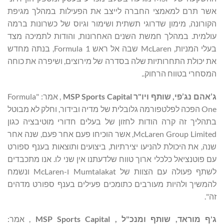
אשר תרם למאמצי החברה לייצב את הפעילות במהלך מגיפת
הקורונה, מימון שדרוגי תשתית ושימור וגיוס של כשרונות ברמה
עולמית. במהלך חמשת השנים האחרונות, והודות לתמיכה מצד
בעלי המניות, McLaren שבה אל ראש Formula 1, בנתה מחדש
את יכולת התחרותיות שלה בסדרה של מירוצים, ושיפרה את כוחה
המסחרי בטווח הרחוק.
.
ג
’
אהם נג
’
פי
,
שותף ויו
"
ר
MSP Sports Capital
, אמר: "Formula
One הפכה לפלטפורמה גלובלית של מדיה ובידור, וחלק לא מבוטל
בתהליך זה קרה הודות לחזון של בעלים חדורי מוטיבציה כגון
McLaren Group Limited, אשר הוכיחו פעם אחר פעם, שנה אחר
שנה, את היכולת להניעו יצירתיות, ביצועים ותוצאות בענף ספורט
עם פוטנציאל כלכלי ארוך טווח שלדעתנו אין שני לו. אנו מתכבדים
לשתף פעולה עם הצוות של Mumtalakat ו-McLaren ונשמח
להמשיך ולהיות מעורבים כתומכים פעילים בענף ספורט מדהים
זה".
ג
'
ף מוראד
,
שותף ומנכ
"
ל
,
MSP Sports Capital
, אמר: