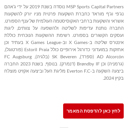
MSP Sports Capital Partners נוסדה בשנת 2019 על ידי ג’אהם
נג’פי וג’ף מוראד כחברת השקעות פרטית מניו יורק להשקעות
אשראי והשקעות ברחבי האקוסיסטמה העולמית של ענף הספורט.
החברה נותנת עדיפות לשליטה ולהשפעה על צוותים, ליגות
ועסקים הקשורים בספורט. רשימת ההשקעות הנוכחית כוללת
אינטרס שליטה ב-X Games וב-X Games League בעתיד וכן
אחזקות במועדוני כדורגל אירופיים כולל Estoril Praia (פורטוגל),
AD Alcorcón (ספרד), SK Beveren (בלגיה), FC Augsburg
(גרמניה) וכן Brøndby IF (דנמרק). בנוסף, בשנת 2023 החברה
ביצעה השקעה ב-Everton F.C מליגת העל וביצעה אקזיט מוצלח
בקיץ 2024.
לחץ כאן להדפסת המאמר