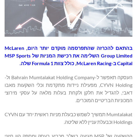
בהתאם להכרזה שהתפרסמה מוקדם יותר היום, McLaren
Group Limited השלימה את רכישת המניות של MSP Sports
Capital ב-McLaren Racing, כולל צוות Formula 1 שלה.
העסקה תאפשר ל-Bahrain Mumtalakat Holding Company ול-
CYVN Holding, מפעילת ניידות מתקדמת וכלי השקעות מאבו
דאבי, להגדיל את חלקן ולקחת בעלות מלאה על עסקי מירוצי
המכוניות הבריטיים המוכרים.
Mumtalakat תמשיך לשמש כבעלת מניות ראשית יחד עם CYVN
Holdings וכבעלת עניין ללא שליטה.
ההשקעה של MSP מגיעה בשלב מכריע בעסק ומספק הון חיוני