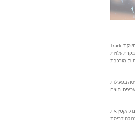
‏Management Controls, Inc. (MCi), החברה המובילה לניהול עלויות ונתוני קבלנים, הרחיבה באופן רשמי את נוכחותה באמצעות השקת Track
 בזמן אמת, תאימות ובקרת עלויות
, פעילות תעשייתית מורכבת
קיפות ושליטה בפעילות
, אכיפת חוזים
נשיא MCi. "אנו מאפשרים ללקוחותינו להקטין את
ה לנו דריסת