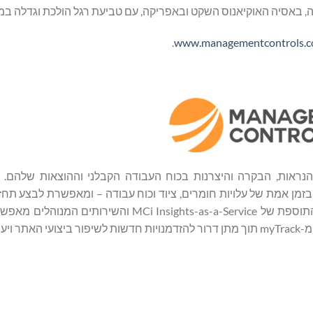
.
www.managementcontrols.
זמן אמת של עלויות חומרים, ציוד וכוח עבודה – ומאפשרת לבצע תחז
פרויקטים חשובים ופעילות יומיומית בצורה בטוחה וחכמה יותר. התוספת של  Insights-as-a-Service