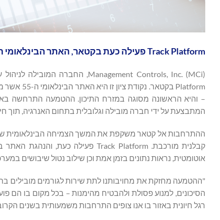
Track Platform פעילה כעת בקטאר, האתר הבינלאומי ה-55
המתבצעת על ידי חברה מובילה וגלובלית בתחום האנרגיה, תוך חיזוק יכולתה של Track להתמדרג בסב
קבלנית מורכבת. Track Platform פעיל
אוטומטית, נראות נתונים בזמן אמת וכן שילוב נטול שיבושים במערכות ERP קיי
הסיכונים, למנוע פסולת ולהבטיח מהימנות – בכל מקום בו הם פו
רגל חיונית באזור בו אנו צופים התרחבות משמעותית בשנים הקרוב