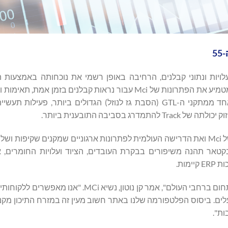
Platform בקטאר. נקודת ציון זו היא האתר הבינלאומי ה-55 אשר מטמיע את הפתרונות של Mci עבור נראות קבלנים
– והיא הראשונה מסוגה במזרח התיכון. ההטמעה התרחשה באחד ממתקני ה-GTL (הסבת גז לנוזל) הגדולים ביותר
יבה התובענית ביותר.
ההתרחבות אל קטאר משקפת את המשך הצמיחה הבינלאומית של Mci ואת הדרישה העולמית לפתרונות ארגוניים שמקנים ש
ה כעת, והנהגת האתר בקטאר תהנה משיפורים בבקרת העובדים, הציוד ועלויות החומרים
מות.
"ההטמעה מחזקת את מחויבותנו לתת שירות לגורמים מובילים בתחום ברחבי העולם", אמר קן נוטון, 
עלים. ביסוס הפלטפורמה שלנו באתר חשוב מעין זה במזרח התיכון מקנ
ות".