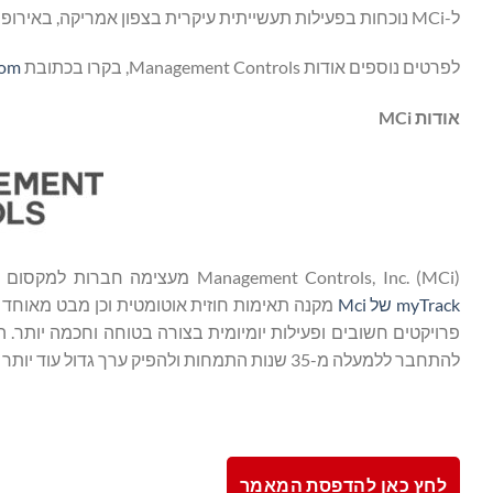
ל-MCi נוכחות בפעילות תעשייתית עיקרית בצפון אמריקה, באירופה, באסיה האוקיאנוס השקט ובאפריקה, עם טביעת רגל הולכת וגדלה במזרח התיכון.
לפרטים נוספים אודות Management Controls, בקרו בכתובת
com
אודות
MCi
Management Controls, Inc. (MCi) מעצימה חברות למקסום הנראות, הבקרה והיצרנות בכוח העבודה הקבלני וההוצאות שלהם. הפלטפורמה
myTrack של Mci
מקנה תאימות חוזית אוטומטית וכן מבט מאוחד ב
להתחבר ללמעלה מ-35 שנות התמחות ולהפיק ערך גדול עוד יותר מ-myTrack תוך מתן דרור להזדמנויות חדשות לשיפור ביצועי האתר ויעילותו.
לחץ כאן להדפסת המאמר