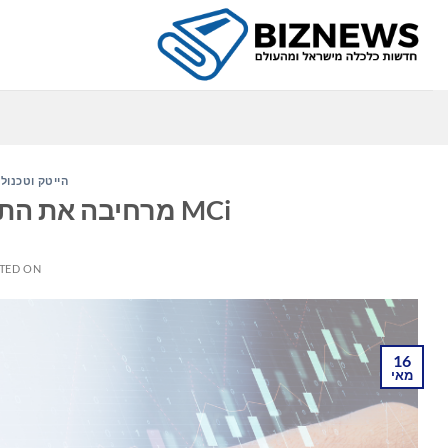
Ski
t
conten
הייטק וטכנולו
MCi מרחיבה את התפוצה הגלובלית למזרח התיכון
TED ON
16
מאי