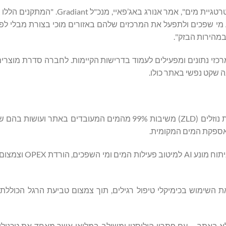
"במציאות האקלים כיום כבר לא ניתן להקים מרכז נתונים ללא אסטרטגיית מים", אמר א
ע מי שפכים ולתפעל את המרכזים שלהם באזורים מוכי בצורת מבלי לפ
במהירות הבזק".
ל מרכזי נתונים ומפעילים לעמוד בדרישות הקיימות. לחברה סדרת מוצרים 
 שקט נפשי באתר כולו.
: טכנולוגיות למניעה מוחלטת של פליטת נוזלים (ZLD) משיבות 99% מהמים המעובדים באתר
באספקת המים המקומית.
): ניטור בזמן אמת וניתוח מונע AI למ
את השימוש בכימיקלי טיפול רגילים, תוך צמצום טביעת הרגל הכוללת
י מלא באתר – עם פתרון הוליסטי ומשולב במלואו אשר מאחד את טכנולוג