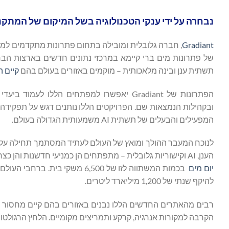
נבחרה על ידי ענקי הטכנולוגיה בשל המיקום של המתק
Gradiant
, חברה גלובלית ומובילה בתחום פתרונות מתקדמים למים 
של פתרונות מים ברי קיימא במרכזי נתונים חדשים בארצות הבר
תשתית ענן ובינה מלאכותית – מוקמים באזורים בעולם בהם
קיים 
הפתרונות של Gradiant יאפשרו למפתחים הלל
המפעילים והבעלים של תשתית AI משמעותית הגדולה בעולם.
לנוכח המעבר ההולך ומואץ של העולם לעתיד המסתמך תחילה על ב
הענן, AI וקישוריות גלובלית – מתפתחים הן כמניעי חדשנות והן כצרכנים עיקריים של מים. מרכז נתונים ממוצע בארה"ב, הצורך 100 מגה וואט,
יום מים
להיקף שנתי של 1,200 מיליארד ליטרים.
רבים מהאתרים החדשים הללו נבנים באזורים בהם קיים מחסור במ
הקרבה למקורות אנרגיה, קרקע ותמריצים מקומיים. הלחץ הרגולטורי 