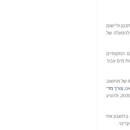
נון וליישום
 להפעלה של
מים המקומיים
נבחרת לפתרונות מים עבור
ו של מחשוב
צורך מדי
בכמות המשתווה לזו של 6,500 משקי בית. ברחבי העולם, צריכת המים במרכזי נתונים צפויה להכפיל את עצמה ויותר עד לשנת 2030, ולהגיע
 בחשבון את
ריטי.