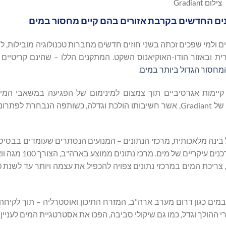
צילום Gradiant
נים החדשים בקרבת אזורים בהם קיים מחסור במים
ולמי שפכים זכתה בשני חוזים חדשים מחברות טכנולוגיה מובילות, לתכ
ית ובאזור הודו-האוקיאנוס השקט. המתקנים הללו – שהינם קריטיים
המחסור הגדול ביותר במים
.
ו לעמוד ביעדי קיימות אגרסיביים תוך צמצום למינימום של הפגיעה במשאבי ה
ובקהילות הנמצאות שם. הפרויקטים הללו נותנים דגש על תפקידה של Gradiant, אשר חשיבותו הולכת וגדלה, כשותפה ה
ינה מלאכותית, מרכזי הנתונים – המנועים הנסתרים שעומדים בבסיס
ים כגון דרום מערב ארה"ב, המזרח התיכון ואוסטרליה – תוך לקיחה
ההולך וגדל, כמו גם שיקולי סביבה, הפכו את אסטרטגיית המים לעניין ק