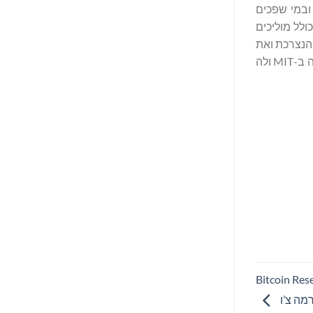
 ובמי שפכים
ולל מוליכים
ל Gradiant מפחיתים את כמות המים הנצרכת ואת
כמו מי השפכים שנפלטים מהתהליך, תוך שמירה על משאבים רבי ערך והמרת מי שפכים למים מתוקים. מטה החברה בבוסטון, היא נוסדה ב-MIT ולה
צמיחת שיא בשנת 2024 ועל יוזמת Bitcoin Reserve
מה צ’ו