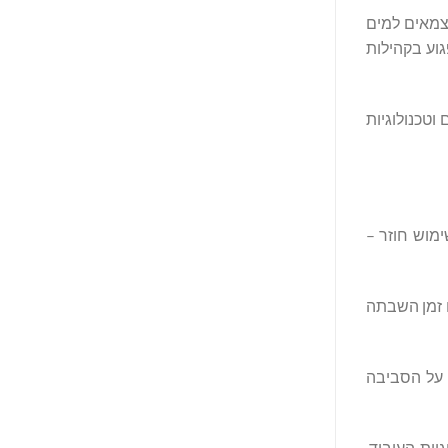
נורג באג’פאיי, מנכ"ל Gradiant. "המתקנים הללו צמאים למים
גוע בקהילות
וטכנולוגיות
 ועושות בהם שימוש חוזר –
יטוב פעילות המים ומי השפכים, הורדת OPEX וצמצום זמן השבתה
 על הסביבה
יית העיבוד,