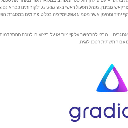
בינה מלאכותית ושימוש בכימיקלים דרך שותף יחיד ומהימן", אמר פרקאש גובינדן, מנהל תפעול ר
ים. עם Gradiant, הם עובדים מול שותף יחיד ומהימן אשר מטמיע אופטימיזציה בכל טיפת מים במסגר
ים לפעול בתנאים מאתגרים – מבלי להתפשר על קיימות או על ביצועים. לנוכח ההתקד