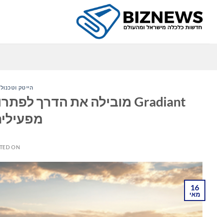
Ski
t
conten
הייטק וטכנולו
Gradiant מובילה את הדרך ל
מפעילים
TED ON
16
מאי