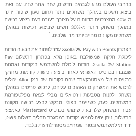
ברחבי העולם מגיע לגבהים חדשים, שנה אחר שנה. עם זאת,
ביצוע תשלום במהלך משחקים נותר תחום טעון שיפור. יותר
מ-40% מהצרכנים מדווחים על הצורך בעזרה בעת ביצוע רכישה
במהלך משחק ויותר מ-30% חשים שביצוע רכישות במהלך
1
משחקים מקוונים מחייב יותר מדי שלבים.
הפתרון Pay with Points של Xsolla עוזר לפתור את הבעיה הודות
ליכולת חלקה שמשולבת באופן מלא בפתרון התשלום Pay
Station של Xsolla. הודות ליכולת להשתמש בנקודות נאמנות
שנצברו בכרטיס האשראי לאחר ביצוע רכישות קודמות, מחזיקי
כרטיסים של מאסטרקארד שהם לקוחות של בנק Alior יכולים
לרכוש את המשחקים האהובים עליהם, לרכוש פריטים במהלך
משחק ולקנות מטבעות וירטואליים מבלי לצאת מפלטפורמת
המשחקים. כעת, כשגיימר בפולין מבקש לבצע רכישה מקוונת
עבור המשחק שלו בעת שימוש בכרטיס Mastercard כאמצעי
התשלום, ניתן יהיה לממש נקודות במסגרת תהליך תשלום פשוט,
ידידותי למשתמש ובטוח, שמחייב מספר לחיצות בלבד.