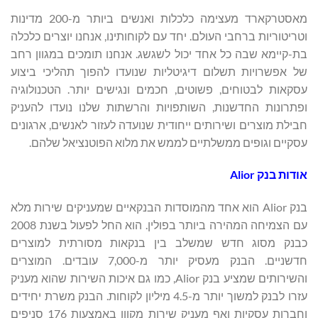
מאסטרקארד מעצימה כלכלות ואנשים ביותר מ-200 מדינות
וטריטוריות ברחבי העולם. יחד עם לקוחותינו, אנחנו יוצרים כלכלה
בת-קיימא שבה כל אחד יכול לשגשג. אנחנו תומכים במגוון רחב
של אפשרויות תשלום דיגיטליות שנועדו להפוך תהליכי ביצוע
עסקאות לבטוחים, פשוטים, חכמים ונגישים יותר. הטכנולוגיה
ופתרונות החדשנות, השותפויות והרשתות שלנו נועדו להעניק
חבילת מוצרים ושירותים ייחודית שנועדה לעזור לאנשים, ארגונים
עסקיים וגופים ממשלתיים לממש את מלוא הפוטנציאל שלהם.
אודות בנק
Alior
בנק Alior הוא אחד מהמוסדות הבנקאיים שמעניקים שירות מלא
עם הצמיחה המהירה ביותר בפולין. הוא החל לפעול בשנת 2008
כבנק מסוג חדש שמשלב בין בנקאות מסורתית למוצרים
חדשניים. הבנק מעסיק יותר מ-7,000 עובדים. המוצרים
והשירותים שמציע בנק Alior, כמו גם איכות השירות שהוא מעניק
עזרו לבנק למשוך יותר מ-4.5 מיליון לקוחות. הבנק משרת יחידים
וחברות עסקיות ואף מעניק שירות מקוון באמצעות 176 סניפים