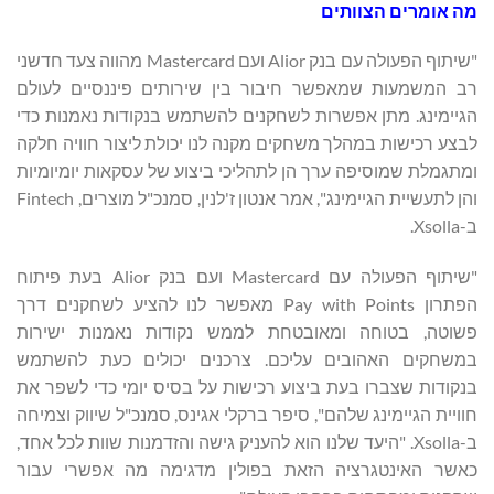
מה אומרים הצוותים
"שיתוף הפעולה עם בנק Alior ועם Mastercard מהווה צעד חדשני
רב המשמעות שמאפשר חיבור בין שירותים פיננסיים לעולם
הגיימינג. מתן אפשרות לשחקנים להשתמש בנקודות נאמנות כדי
לבצע רכישות במהלך משחקים מקנה לנו יכולת ליצור חוויה חלקה
ומתגמלת שמוסיפה ערך הן לתהליכי ביצוע של עסקאות יומיומיות
והן לתעשיית הגיימינג", אמר אנטון ז'לנין, סמנכ"ל מוצרים, Fintech
ב-Xsolla.
"שיתוף הפעולה עם Mastercard ועם בנק Alior בעת פיתוח
הפתרון Pay with Points מאפשר לנו להציע לשחקנים דרך
פשוטה, בטוחה ומאובטחת לממש נקודות נאמנות ישירות
במשחקים האהובים עליכם. צרכנים יכולים כעת להשתמש
בנקודות שצברו בעת ביצוע רכישות על בסיס יומי כדי לשפר את
חוויית הגיימינג שלהם", סיפר ברקלי אגינס, סמנכ"ל שיווק וצמיחה
ב-Xsolla. "היעד שלנו הוא להעניק גישה והזדמנות שוות לכל אחד,
כאשר האינטגרציה הזאת בפולין מדגימה מה אפשרי עבור