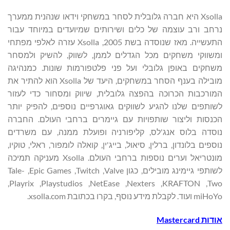
Xsolla היא חברה גלובלית לסחר במשחקי וידאו שנהנית ממערך
נרחב ורב עוצמה של כלים ושירותים שמיועדים במיוחד עבור
התעשייה. מאז שנוסדה בשת 2005, Xsolla עזרה לאלפי מפתחי
ומשווקי משחקים מכל הגדלים לממן, לשווק, להשיק ולמסחר
משחקים באופן גלובלי ועל פני פלטפורמות שונות. כמנהיגה
מובילה בענף הסחר במשחקים, היעד של Xsolla הוא להתיר את
המורכבות הכרוכה בהפצה גלובלית, שיווק ומסחור כדי לעזור
לשותפים שלנו להגיע לשווקים גאוגרפיים נוספים, להפיק יותר
הכנסות וליצור שותפויות עם גיימרים ברחבי העולם. החברה
נוסדה בלוס אנג'לס, קליפורניה ופועלת ממנה, עם משרדים
נוספים בלונדון, ברלין, סיאול, בייג'ין, קואלה לומפור, ראלי, טוקיו,
מונטריאל וערים נוספות ברחבי העולם. Xsolla מעניקה תמיכה
לשותפי גיימינג מובילים, כגון Valve, ‏Twitch, ‏Epic Games, ‏Tale-
Two, ‏KRAFTON, ‏Nexters, ‏NetEase, ‏Playstudios, ‏Playrix,
אודות
Mastercard