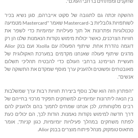
שחקנים ומפתחים ברחבי העולם".
ההשקה זכתה גם לתגובה של סקוט אייברהם, סגן נשיא בכיר
לשותפויות גלובליות ב-Mastercard שאמר "Mastercard מטמיעה
טכנולוגיות ופתרונות אל תוך פעילויות יומיומיות כדי לשפר את
חוויות הצרכנים, כאשר יכולות מימוש נקודות הנאמנות שלנו הן רק
דוגמה נהדרת אחת. שיתוף הפעולה עם Xsolla ועם בנק Alior
מדגים שיתוף פעולה שאנחנו מקדמים במערכת האקולוגית של
תעשיית הגיימינג ברחבי העולם כדי להבטיח תהליכי תשלום
מאובטחים ופשוטים ולהעניק ערך מוסף שמקדם את התשוקה של
אנשים".
"הפתרון הזה הוא שלב נוסף ביצירת חוויות רבות ערך שמשלבות
בין הנאה ליתרונות יומיומיים. למשחקים תפקיד מרכזי בחייהם של
רבים מלקוחותינו, לכן אנחנו שמחים לתמוך בהם ולהעניק להם
דרך חדשה למימוש נקודות נאמנות. הודות לכך, הם יכולים כעת
לפתח משחקים במהלך פעילויות יומיומיות, כגון קניות", אומר
מתאוס טומקזק, מנהל פיתוח מוצרים בבנק Alior.