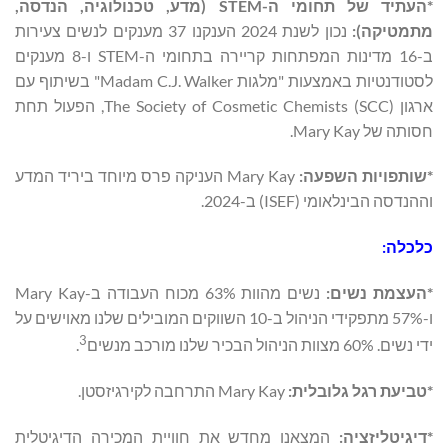
*העתיד של תחומי ה-
STEM
(מדע, טכנולוגיה, הנדסה,
מתמטיקה):
נכון לשנת 2024 הענקנו 37 מענקים לנשים צעירות
ב-16 מדינות המפתחות קריירה בתחומי ה-STEM ו-8 מענקים
לסטודנטיות באמצעות "מלגות Madam C.J. Walker" בשיתוף עם
ארגון The Society of Cosmetic Chemists (SCC), הפעול תחת
חסותה של Mary Kay.
*שותפויות השפעה:
Mary Kay העניקה פרס מיוחד ביריד המדע
וההנדסה הבינלאומי (ISEF) ב-2024.
כלכלה:
*העצמת נשים:
נשים מהוות 63% מכוח העבודה ב-Mary Kay
ו-57% מתפקידי הניהול ב-10 השווקים המובילים שלנו מאוישים על
3
ידי נשים. 60% מצוות הניהול הבכיר שלנו מורכב מנשים
.
*טביעת רגל גלובלית:
Mary Kay התרחבה לקירגיזסטן.
*דיגיטליזציה:
המצאנו מחדש את חוויית המכירה הדיגיטלית