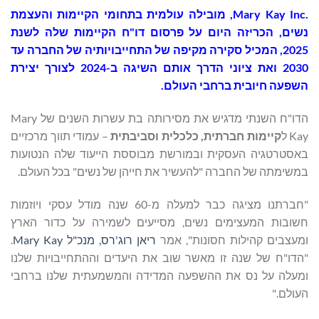
.Mary Kay Inc
, מובילה עולמית בתחומי הקיימות והעצמת
נשים, הכריזה היום על פרסום דו"ח הקיימות שלה לשנת
2025, המכיל סקירה מקיפה של התחייבויותיה של החברה עד
2030 ואת ציוני הדרך אותם השיגה ב-2024 לצורך יצירת
השפעה חיובית ברחבי העולם.
הדו"ח השנתי מדגיש את מסירותה בת עשרות השנים של Mary
Kay ל
קיימות חברתית, כלכלית וסביבתית
– עמודי תווך מרכזיים
באסטרטגיה העסקית ובמורשת מבוססת הייעוד שלה הנטועות
במשימתה של החברה "להעשיר את חייהן של נשים" בכל העולם.
"חברתנו מציגה כבר למעלה מ-60 שנה מודל עסקי ויוזמות
חשובות המעצימים נשים, מסייעים לשמירה על כדור הארץ
ומעצבים קהילות חסונות", אמר
ריאן רוג'רס, מנכ"ל Mary Kay
.
"הדו"ח של שנה זו מאשר שוב את היעדים וההתחייבויות שלנו
ומעלה על נס את ההשפעה המדידה והמשמעתית שלנו ברחבי
העולם."