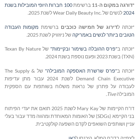
*דורגה במקום ה-11
ברשימת
100 חברות היופי המובילות בשנת
2024
לנשים של .Wear Daily Beauty Inc לשנת 2025.
*זכתה ל
דירוג של חמישה כוכבים
ברשימת
מקומות העבודה
הטובים ביותר לנשים באמריקה
של ניוזוויק לשנת 2025.
*זכתה ב
"פרס ההובלה בשימור ובקיימות"
של Texan By Nature
(TXN) בשנת 2023 ופעם נוספת בשנת 2024.
*זכתה ב
"פרס שרשרת האספקה המובילה"
של The Supply &
Demand Chain Executive לשנת 2024 עבור מתן עדיפות
לעבודה על פתרון של נראות משלוח בשותפות עם הספקית
המובילה
Tive
.
דו"ח הקיימות של Mary Kay לשנת 2025 תואם את יעדי הפיתוח
בני הקיימא (SDGs) של האומות המאוחדת ומהווה מדד עבור בעלי
עניין ושותפים השואפים לקדם השפעה קולקטיבית.
לצפייה בדו"ח המלא, היכנסו ל
כאן
.