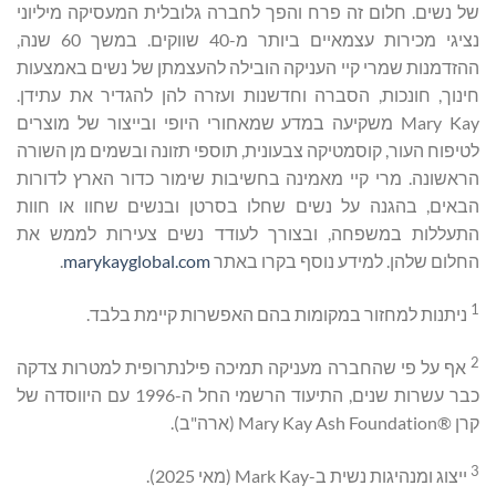
של נשים. חלום זה פרח והפך לחברה גלובלית המעסיקה מיליוני
נציגי מכירות עצמאיים ביותר מ-40 שווקים. במשך 60 שנה,
ההזדמנות שמרי קיי העניקה הובילה להעצמתן של נשים באמצעות
חינוך, חונכות, הסברה וחדשנות ועזרה להן להגדיר את עתידן.
Mary Kay משקיעה במדע שמאחורי היופי ובייצור של מוצרים
לטיפוח העור, קוסמטיקה צבעונית, תוספי תזונה ובשמים מן השורה
הראשונה. מרי קיי מאמינה בחשיבות שימור כדור הארץ לדורות
הבאים, בהגנה על נשים שחלו בסרטן ובנשים שחוו או חוות
התעללות במשפחה, ובצורך לעודד נשים צעירות לממש את
החלום שלהן. למידע נוסף בקרו באתר
marykayglobal.com
.
1
ניתנות למחזור במקומות בהם האפשרות קיימת בלבד.
2
אף על פי שהחברה מעניקה תמיכה פילנתרופית למטרות צדקה
כבר עשרות שנים, התיעוד הרשמי החל ה-1996 עם היווסדה של
קרן ®Mary Kay Ash Foundation (ארה"ב).
3
ייצוג ומנהיגות נשית ב-Mark Kay (מאי 2025).