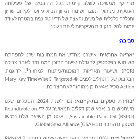
מרי קיי ממשיכה לשלב קיימות בכל ההיבטים של פעילותה
העסקית, מניהול המוצר ושימור הגיוון הביולוגי ועד לקידום שוויון
והכללה כלכלית של נשים, והאצה של הדיגיטליזציה במטרה לעודד
יזמות. להלן הנקודות העיקריות לשנת 2024:
סביבה:
*אריזה אחראית:
אישרנו מחדש את המחויבות שלנו להפחתת
השימוש בפלסטיק, להגדלת שיעור התוכן הממוחזר לאחר צריכה
1
(PCR) ושיעור האריזות המוכנות/ניתנות למחזור
. לדוגמה,
הבקבוק של התחליב לפנים ®Mary Kay TimeWise® Targeted-
Action מכיל 94% תוכן ממוחזר לאחר צריכה.
*בחירת ספקים בת-קיימא:
נכון לשנת 2024, הספקים שלנו
משתמשים ב-93% שמן דקלים המאושר על ידי Roundtable on
Sustainable Palm Oil (RSPO), ו-80% מן השיאה שלנו נרכשו
מספקים החברים ב-Global Shea Alliance (GSA).
*ניהול מים:
100% מהמים בהם נעשה שימוש במתקן Richard R.