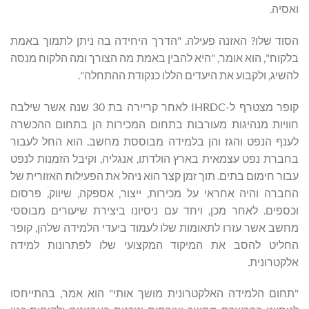
ואסיה.
הסוד שלו? האזנה פעילה. "הדרך היחידה בה ניתן לתמוך באמת
בלקוח", הוא אומר, "היא להבין באמת מה הצורך ומה הלקוח מנסה
להשיג, ולקבוע את היעדים הללו כנקודת ההתחלה".
קופר מצטרף ל-IHRDC לאחר קריירה בת 30 שנה אשר שילבה
חוויות מנהיגות מעורבות בתחום המכירות הן בתחום ההכשרה
לענף הנפט והגז והן בלמידה מבוססת מחשב. הוא החל לעבור
בחברת נפט עצמאית בארץ הולדתו, אנגליה, וקיבל הזמנות לנפט
עבור חימום בתים. תוך זמן קצר הוא ניהל את הפעילות האזורית של
החברה והיה אחראי על מכירות, ייצור, אספקה, שיווק, פרסום
וכספים. לאחר מכן, ויחד עם ניסיונו ביצירת שיעורים מבוססי
מחשב אשר עזרו לתאומות שלו לעמוד ביעדי הלמידה שלהן, קופר
החליט להסב את המיקוד המקצועי שלו לפתרונות למידה
אלקטרונית.
"תחום הלמידה האלקטרונית מושך אותי" הוא אמר, בהתייחסו