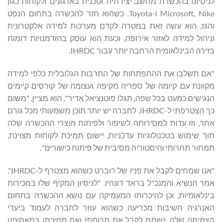
לניסיונו בהכשרת מחשב יצירתית וטכנית בארגונים ולקוחות כגון
Microsoft, Nike ו-Toyota. כשהוא חזר להכשרה בתחום הנפט
והגז, הוא עשה זאת במטרה לקדם מערכות למידה אלקטרונית
וניהול למידה לאזור אירופה, וכעת הוא עוסק בהזדמנויות דומות
בזירה הבינלאומית הרחבה יותר עבור IHRDC.
"אם תשלבו את ההתפתחות של התרבות הגלובלית כלפי למידה
מקוונת עם קיומה של ספריה מקיפה ועצומה של קורסים קיימים
הנגישים כמעט בכל שפה, תגלו פוטנציאל אדיר", הוא מציין. "משום
כך הצטרפתי ל-IHRDC. לחברה יש יותר תוכן משמעותי מכל גורם
אחר, וזו עדות למסירותה לשיפור ולפיתוח מוצרי ההכשרה שלה
תוך שימוש בטכנולוגיות עדכניות, יישום תמיכת לקוחות מצוינת,
תמחור תחרותי והיסטוריה מסיבית של פיתוח כישורים".
"אנו שמחים לקבל את פניו של רוברט כשהוא מצטרף ל-IHRDC",
אמר הנשיא והמנכ"ל בראד דונהיו. "לניסיון המקיף שלו במכירות
בינלאומיות, וכן להיכרותו המעמיקה עם נושא ההכשרה בתחום
האנרגיה חשיבות מכריעה כשהוא עוזר לחברה לעמוד ביעדי
הצמיחה שלה. נשמח לקבל את תרומתו ואת תמיכתו במאמצינו