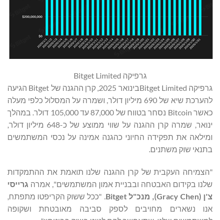
גרפיקה Bitget Limited
גרפיקה Bitget Limitedבינואר 2025, קרן ההגנה של Bitget הגיעה
להערכת שיא של 690 מיליון דולר, ושמרה על המסלול כלפי מעלה
כאשר Bitcoin נסחר בטווח של 87,000 עד 105,000 דולר. במהלך
ינואר, שמרה קרן ההגנה על שווי ממוצע של כ-648 מיליון דולר,
ומילאה את תפקידה החיוני כהגנה אמינה על נכסי המשתמשים
בתנאי שוק משתנים.
"הצמיחה העקבית של קרן ההגנה שלנו תואמת את ההתמקדות
שלנו בקידום האבטחה ובבניית אמון המשתמשים", אמרה
גרייסי
צ'ן (
Gracy Chen
), מנכ"ל Bitget
. "ככל ששוק הקריפטו מתפתח,
אנו נשארים מחויבים לספק סביבה מאובטחת ושקופה