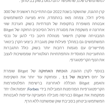
למשתמשים שלנו, שתאפשר להם לנווט בשוק בביטחון".
קרן ההגנה, שהושקה בשנת 2022 עם התחייבות ראשונית של 300
מיליון דולר, צמחה מאז בהתמדה, והיא מציעה למשתמשים
אבטחה משופרת בתקופות של תנודתיות בשוק. הערכת שווי
אחרונה זו משקפת את מסגרת ניהול הסיכונים החזקה של Bitget
המבטיחה שהקרן תישאר מנוהלת היטב כדי להגן על נכסי
המשתמשים גם במהלך פעילות שוק מוגברת. ביצועי הקרן בינואר
מתיישרים עם מגמות רחבות יותר בשוק, כולל התגברות
ההתעניינות המוסדית והתפתחויות רגולטוריות שממשיכות לעצב
את הנוף הקריפטוגרפי.
בנוסף לקרן ההגנה,
הוכחת האחזקה
של Bitget שומרת
על יחס
רזרבות של 1:1
, ומחזקת עוד יותר את השקיפות
והאמון. Bitget הוכללה לאחרונה ברשימת הפלטפורמות
הקריפטוגרפיות המהימנות המובילות בידי
Forbes
. יוזמות אלו יחד
ממקמות את Bitget כבורסה מובילה המעניקה עדיפות לאבטחת
המשתמש וביטחון בסביבת שוק שמשתנה ללא הרף.