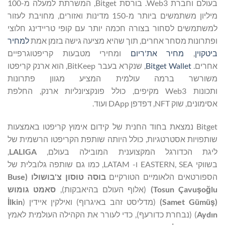
בעולם וחברת Web3. בורסת Bitget, המשרתת למעלה מ-100
מיליון משתמשים ביותר מ-150 מדינות ואזורים, מחויבת לעזור
למשתמשים לסחור בצורה חכמה יותר עם קופי טריידינג חלוצי
ופתרונות מסחר אחרים, תוך שהיא מציעה גישה בזמן אמת
למחיר
ביטקוין
,
מחיר את'ריום
ומחירי מטבעות קריפטוגרפיים
אחרים.
Bitget Wallet
, שנקרא בעבר BitKeep, הוא ארנק קריפטו
משורשר ברמה עולמית המציע מגוון פתרונות
ותכונות Web3 מקיפים, כולל פונקציונליות ארנק, החלפת
אסימונים, שוק NFT, דפדפן DApp ועוד.
Bitget נמצאת בחוד החנית של קידום אימוץ קריפטו באמצעות
שותפויות אסטרטגיות, כולל היותה שותפת הקריפטו הרשמית של
ליגת הכדורגל המקצוענית המובילה בעולם,
LALIGA
,
בשווקי EASTERN, SEA ו- LATAM, כמו גם שותפה גלובלית של
הספורטאים הלאומיים הטורקיים
בוסה טוסון צ'בושולו (
Buse
lu
ğ
o
ş
Tosun Çavu
)
(אלוף העולם בהיאבקות),
סאמט גומוש
(
ş
Samet Gümü
)
(מדליסט זהב באיגרוף) ואילקין איידין (
lkin
İ
Aydın
) (נבחרת כדורעף), כדי לעורר את הקהילה העולמית לאמץ