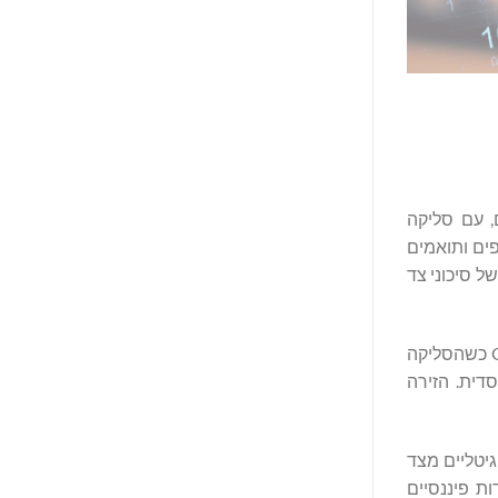
נכסים דיגיטליים, עם סליקה
פים ותואמים
של סיכוני צד
כחלק מההשקה המוצלחת שלה, העסקה המוסדית הראשונה בין שני מוסדות פיננסיים מובילים, Virtu Financial ו-IMC, בוצעה ב-GFO-X כשהסליקה
מה המוסדית. הזירה
 דיגיטליים מצד
ת פיננסיים