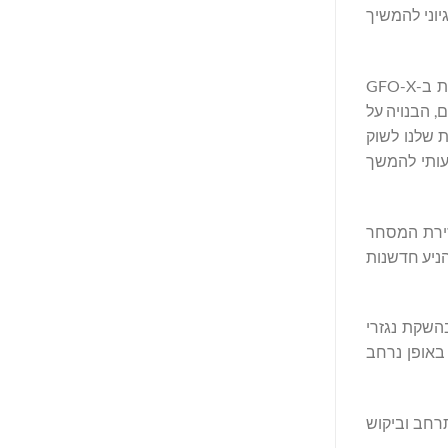
יוני להמשיך
, אמר: "IMC הייתה גאה להיות אחת המשקיעות הראשונות ב-GFO-X
ם, הבנויה על
סטרטגי שלנו עם GFO-X מדגיש את המחויבות שלנו לשוק
עותי להמשך
הם משיקים את זירת המסחר
הניע חדשנות
השקת נגזרי
נו באופן נרחב
תרחב וביקוש