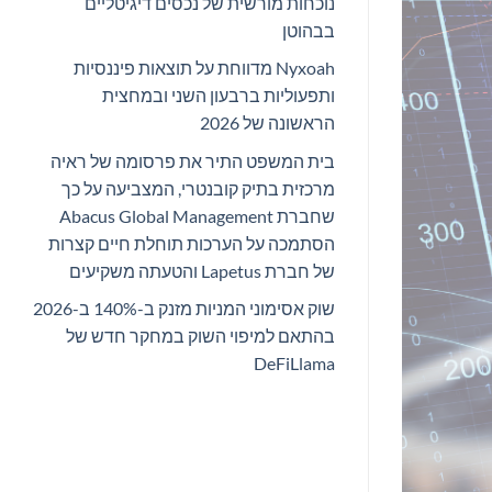
נוכחות מורשית של נכסים דיגיטליים
בבהוטן
Nyxoah מדווחת על תוצאות פיננסיות
ותפעוליות ברבעון השני ובמחצית
הראשונה של 2026
בית המשפט התיר את פרסומה של ראיה
מרכזית בתיק קובנטרי, המצביעה על כך
שחברת Abacus Global Management
הסתמכה על הערכות תוחלת חיים קצרות
של חברת Lapetus והטעתה משקיעים
שוק אסימוני המניות מזנק ב-140% ב-2026
בהתאם למיפוי השוק במחקר חדש של
DeFiLlama