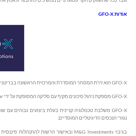
אודות GFO-X
GFO-X הוא זירת המסחר המוסדרת והמרכזית הראשונה בבריטניה המוקדשת לנגזרות של נכסים דיגיטליים.
GFO-X מספקת ניהול סיכונים מקיף עם סליקה המסופקת על ידי LCH SA DigitalAssetClear של קבוצת הבורסה של לונדון (LSEG).
GFO-X משלבת טכנולוגיה קניינית בעלת ביצועים גבוהים ע
נגזרי הנכסים הדיגיטליים המוסדיים.