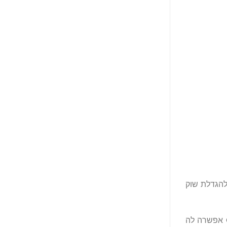
 להגדלת שוק
בגיבוי M&G Investments ובאישור הרשות להתנהלות פיננסית בבריטניה (FCA) בשנת 2022, גישת הרגולציה הראשונה של GFO-X אפשרה לה