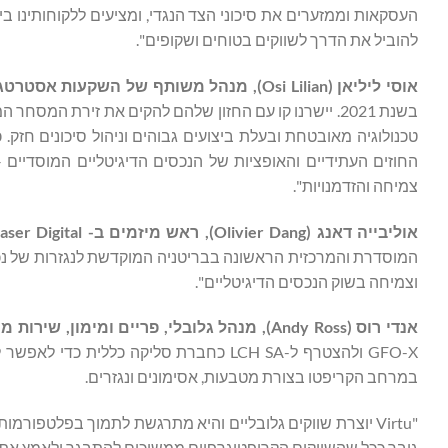
העסקאות וממזערים את סיכוני הצד הנגדי, ומציעים ללקוחותינו ביט
להוביל את הדרך לשווקים בטוחים ושקופים".
אוסי ליליאן (
Osi Lilian
)
, מנהל משותף של השקעות אסטרטגיות 
בשנת 2021. יישרנו קו עם החזון שלהם להקים את זירת המ
החוזים העתידיים והאופציות של הנכסים הדיגיטליים המוסדי
צמיחה והזדמנויות".
אוליבייה דאנג (
Olivier Dang
)
, ראש מיזמים ב-
aser Digital
המוסדרת והמרכזית הראשונה בבריטניה המוקדשת לנגזרות של נכסי
וצמיחה בשוק הנכסים הדיגיטליים".
אנדי רוס (
Andy Ross
)
, מנהל גלובלי, פריים ומימון, שירות מי
GFO-X ולהצטרף ל-LCH SA כחברת סליקה כלל
במרחב הקריפטו בצורת מטבעות, אסימונים ונגזרים.
"Virtu יוצרת שווקים גלובליים והיא מתרגשת לתמוך בפלטפור
גובר ככל שהשווקים הקריפטוגרפיים ממשיכים להתבגר ולאמץ את יתר