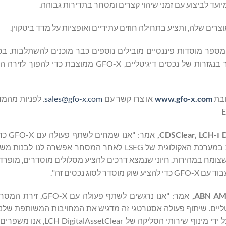
עד לביצוע עם זמני שיהוי קצרים ומסחר בתדירות גבוהה.
ספר מוסדות פיננסיים מובילים נוספים כבר מוכנים להשתלבות. ב
מחפשים יותר ויותר פתרונות מוסדרים וניתנים להרחבה למסחר בנגזרות של נכסים דיגיטליים, FO-X
www.gfo-x.com
או צרו קשר עם
sales@gfo-x.com
. לפניות מהמד
LCH
,
אמר: "אנו
השירות המצופה הזה מבית LCH SA. תשתית הסליקה המוסדרת במערכת האקולוגית של LSEG לאחר המסחר 
צומח במהירות. חיוני שנמצא דרכים להציע מסלולים מוסדרים, מופרד
ג נכסים זה".
אמר: "אנו נרגשים לשתף פעולה ע
ליים. שיתוף פעולה אסטרטגי זה מדגיש את המחויבות המשותפת שלנו 
החוזים העתידיים והאופציות של הנכסים הדיגיטליים המוסדיים. על ידי מינ