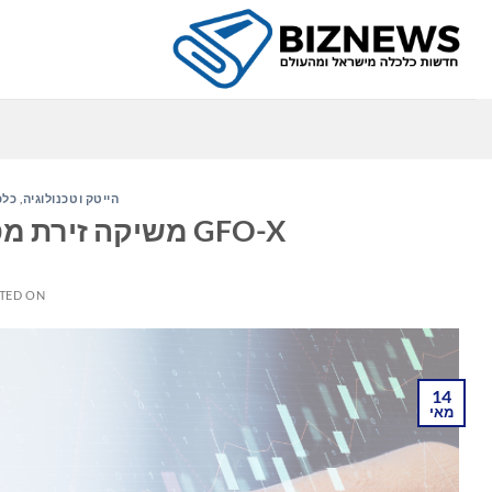
Ski
t
conten
הייטק וטכנולוגיה
,
כלכ
GFO-X משיקה זירת מסחר מוסדרת בנגזרות דיגיטליות
TED ON
14
מאי