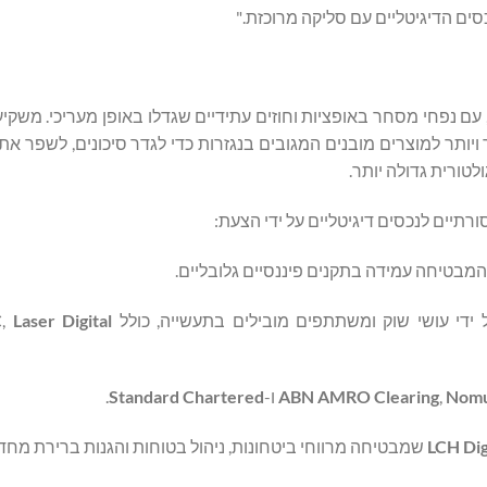
סים הדיגיטליים עם סליקה מרוכזת."
עם נפחי מסחר באופציות וחוזים עתידיים שגדלו באופן מעריכי. משקיע
תר ויותר למוצרים מובנים המגובים בנגזרות כדי לגדר סיכונים, לשפר א
טורית גדולה יותר.
רתיים לנכסים דיגיטליים על ידי הצעת:
ידי עושי שוק ומשתתפים מובילים בתעשייה, כולל
Laser Digital
,
C
Nom
,
ABN AMRO Clearing
ו-
Standard Chartered
.
LCH Dig
שמבטיחה מרווחי ביטחונות, ניהול בטוחות והגנות ברירת מחדל