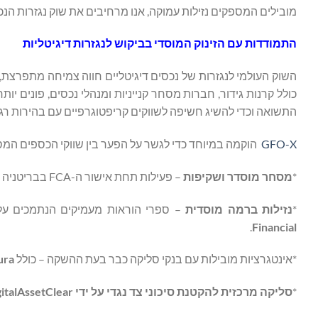
מובילים המספקים נזילות עמוקה, אנו מרחיבים את שוק נגזרות הנכ
התמודדות עם הזינוק המוסדי בביקוש לנגזרות דיגיטליות
השוק העולמי לנגזרות של נכסים דיגיטליים חווה צמיחה מתפרצת, 
כולל קרנות גידור, חברות מסחר קנייניות ומנהלי נכסים, פונים יו
התשואה וכדי להשיג חשיפה לשווקים קריפטוגרפיים עם בהירות רגול
GFO-X
הוקמה במיוחד כדי לגשר על הפער בין שווקי הכספים המסו
*
מסחר מוסדר ושקיפות
– פעילות תחת אישור ה-FCA בבריטניה המבטיחה עמידה בתקנים פיננסיים גלובליים.
*
נזילות ברמה מוסדית
– ספרי הוראות מעמיקים הנתמכים על 
.
Financial
*אינטגרציות מובילות עם בנקי סליקה כבר בעת ההשקה – כולל
ura
*
סליקה מרכזית להקטנת סיכוני צד נגדי על ידי
italAssetClear