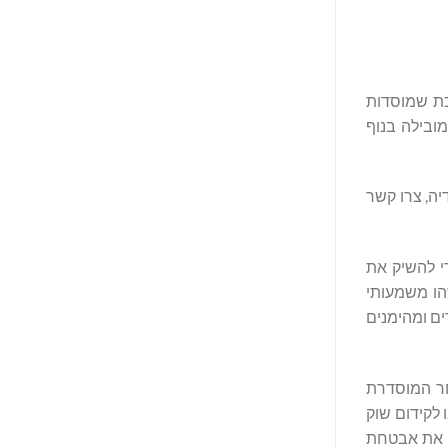
כת שמוסדות
G ממוצבת כדי להפוך לזירה המובילה בנוף
יה, צרו קשר
 שמחים לשתף פעולה עם GFO-X כדי להשיק את
אפשרה לנו לבנות משהו משמעותי
ים ומהימנים
ם GFO-X, זירת המסחר המוסדרת
לקידום שוק
וף שירותי הסליקה של LCH DigitalAssetClear, אנו משפרים את אבטחת