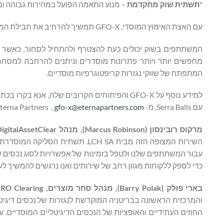
*
תשתית שוק מתקדמת
– מנוע התאמה הפועל במהירות גבוהה ומיו
עם האצת האימוץ המוסדי, GFO-X תמשיך להרחיב את חבילת המוצרים שלה, ותציע בתחילה חוזים עתידיים ואופציות על מדד ביטקוין.
המשתתפים בשוק יכולים כעת להצטרף ולהתחיל לסחור, כאשר מ
המתפתח של שווקי נגזרות קריפטוגרפיות מוסדיים.
למידע נוסף על GFO-X והפיתוחים הקרובים שלה, אנא בקרו בכתובת
עם Serra Balls, מ- Eterna Partners ,
gfo-x@eternapartners.com
מרקוס רובינסון (
Marcus Robinson
)
, מנהל DigitalAssetClear ו-CDSClear,
עבור המשתתפים שלנו ולטפל בזמינות של אפשרויות לסוג נכסים ש
כדי לספק ללקוחות מגוון רחב של שירותים ואנו נרגשים להמשיך לעבוד עם GFO-X כדי להציע שוק מוסדר לסו
בארי פולק (
Barry Polak
)
, מנהל סחר מוצרים, ABN AMRO Clearing,
והמרכזית הראשונה בבריטניה המוקדשת לנגזרות של נכסים דיגיט