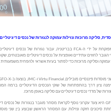
, סליקה מרוכזת ונזילות עמוקה לנגזרות של נכסים דיגיטליים
GFO-X הודיעה על השקה מוצלחת של זירת המסחר שלה, המפוקחת על ידי ה-FCA בבריטניה, עבור נגזרות של 
גובר לחוזים עתידיים ואופציות על נכסים דיגיטליים מאובטחים, שקו
, נזילות עמוקה וסליקה מרוכזת כדי לפתור בעיות אשראי ולהפחית משמעותית 
מרוכז באמצעות LCH DigitalAssetClear, והיא סימנה ציון דרך בהתפתחות של שוקי הנכסים הדיגיטליים בר
רות של מדדי נכסים דיגיטליים עם סליקה באופן מרוכז.
, אמר: "ההשקה של GFO-X היא צעד עקרוני נוסף לקראת מסחר מוגבר בנגזרות של נכסים
ת סיכונים חזקה ונזילות. עם המסחר הראשון שבוצע בין שני מוסדו