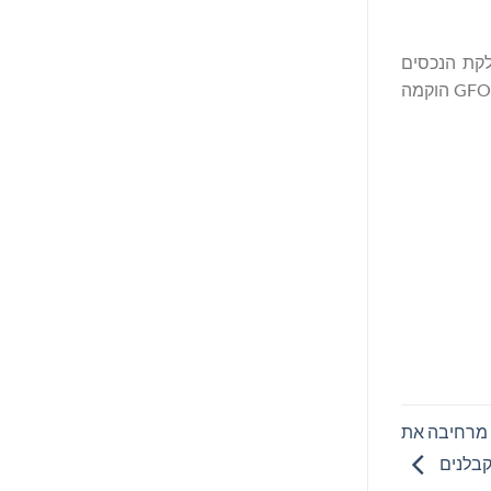
חלקת הנכסים
תתעצם ומשקיעים מתוחכמים יותר יתחילו להשתתף בגודל גדול יותר. על ידי פתרון אילוצי שוק כגון סיכוני צד נגדי ואתגרים טכנולוגיים, GFO-X הוקמה
שותפות בת 10 שנים בין ISN לבין Yara International מרחיבה את
בלנים