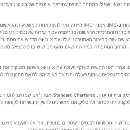
חון שאין שני לו במסחר בחוזים עתידיים ואופציות של ביטקוין. צעד הג
ב-IMC
סחר המוסדרת והמרכזית הראשונה בבריטניה עבור נגזרות של נכסים דיגיטליי
טכנולוגיה מאובטחת ובעלת ביצועים גבוהים וניהול סיכונים חזק. כעושה שוק, החיבור הא
ים – מרחב המתפתח במהירות שאנו מאמינים שיש בו פוטנציאל משמ
L
, אמר: "אנו נרגשים לשתף פעולה עם GFO-X כש
ם דיגיטליים. שיתוף פעולה זה תואם באופן מושלם את החזון שלנו ל
מון וניירות ערך,
Standard Chartered
,
אמר: "אנו שמחים לתמוך ב
ית כדי לאפשר ללקוחותינו לסחור ולהסליק. אנו ממשיכים להשקיע בשירות לקוחותי
מות חדשות וחדשניות לנכסים דיגיטליים בתפקיד הזה. אנו רואים אימוץ מ
ונות ניהול הסיכונים ויעילות ההון של סליקה מרוכזת".