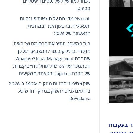
נוכחות מורשית של נכסים דיגיטליים
בבהוטן
Nyxoah מדווחת על תוצאות פיננסיות
ותפעוליות ברבעון השני ובמחצית
הראשונה של 2026
בית המשפט התיר את פרסומה של ראיה
מרכזית בתיק קובנטרי, המצביעה על כך
שחברת Abacus Global Management
הסתמכה על הערכות תוחלת חיים קצרות
של חברת Lapetus והטעתה משקיעים
שוק אסימוני המניות מזנק ב-140% ב-2026
בהתאם למיפוי השוק במחקר חדש של
DeFiLlama
יעות במיאנמר בעקבות