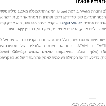
המובילה בעולם וחברת Web3. בורסת Bitget
ה חכמה יותר עם קופי טריידינג חלוצי ופתרונות מסחר אחרים, תוך שהיא
גרפיים אחרים.
Bitget Wallet
, שנקרא בעבר BitKeep, הוא
ות שותפויות אסטרטגיות, כולל היותה שותפת הקריפטו הרשמית של לי
, בשווקי EASTERN, SEA ו- LATAM, כמו גם שותפה גלובלית של הספ
B
)
(אלוף העולם בהיאבקות),
סאמט
גומוש
(
ş
Samet Gümü
ת), כדי לעורר את הקהילה העולמית לאמץ את העתיד של מטבע קריפטו