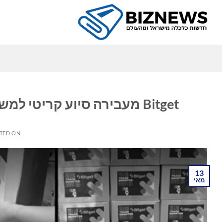
Ski
t
conten
כ
Bitget מעבירה סיוע קריטי למשפחות שנפגעו מרעידת האדמה במיאנמר
TED ON
13
מאי