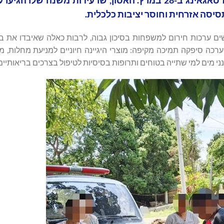
רעידת האדמה ההרסנית בעוצמה 7.7 שפקדה את מחוז סאגאינג ב-28 במרץ. האסון, שרעידות משנה 
יסה אזרחית וחוסר יציבות כלכלית.
ם שותפים מקומיים סיפקה Bitget מאה וחמישים ערכות חירום למשפחות בסיכון גבוה, לרבות כאלה שאיבדו
 ערכה סיפקה תמיכה מקיפה: מוצרי היגיינה חיוניים למניעת מחלות, 
י מים למי שתייה בטוחים ותרופות בסיסיות לטיפול בצרכים בריאותיים