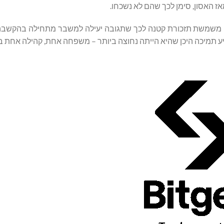
אז האסון, סימן לכך שהם לא נשכחו.
בעוד מאמצי ההתאוששות נמשכים בסאגאינג , היוזמה של Bitget משמשת תזכורת קטנה לכך שתגובה יעילה למשבר מתחילה
יע תמיכה היכן שהיא הייתה נחוצה ביותר – משפחה אחת, קהילה אחת ב