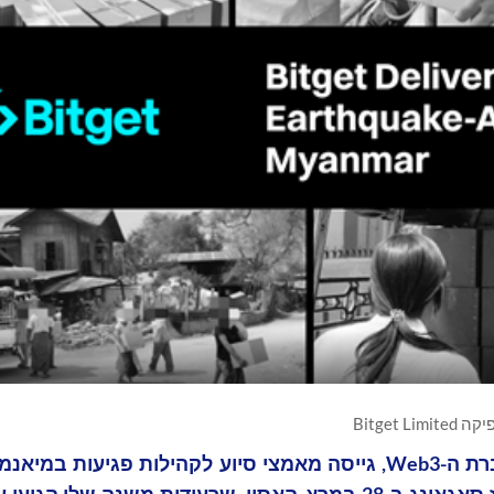
Bitget Limited
Bitget, הבורסה המובילה למטבעות קריפטוגרפים וחברת ה-Web3, גייסה מאמצי סיוע לקהילות פג