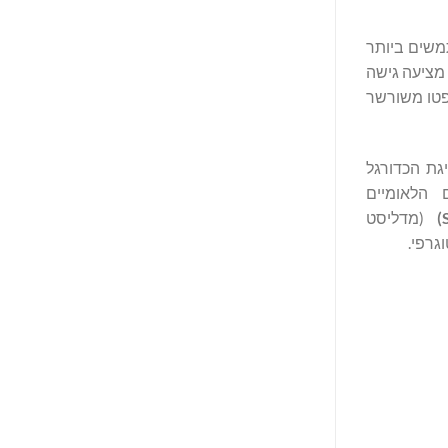
, המשרתת למעלה מ-120 מיליון משתמשים ביותר
 מציעה גישה
 ארנק קריפטו משורשר
גת הכדורגל
ורטאים הלאומיים
)
(מדליסט
גרפי.