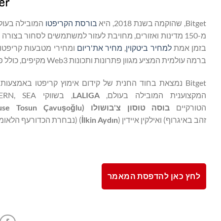
Bitget, שהוקמה בשנת 2018, היא
בורסת הקריפטו
מ-150 מדינות ואזורים, מחויבת לעזור למשתמשים לסחור בצור
בזמן אמת
למחיר ביטקוין
,
מחיר את'ריום
ומחירי מטבעות קריפטו
ברמה עולמית המציע מגוון פתרונות ותכונות Web3 מקיפים, כולל פונקציונליות ארנק, החלפת אסימונים, שוק NFT, דפדפן DApp ועוד.
Bitget נמצאת בחוד החנית של קידום אימוץ קריפטו באמצע
המקצוענית המובילה בעולם,
LALIGA
הטורקיים
בוסה טוסון
צ'בושולו
(
lu
ğ
o
ş
use Tosun Çavu
זהב באיגרוף) ואילקין איידין (
lkin Aydın
İ
) (נבחרת הכדורעף הלאומי
לחץ כאן להדפסת המאמר