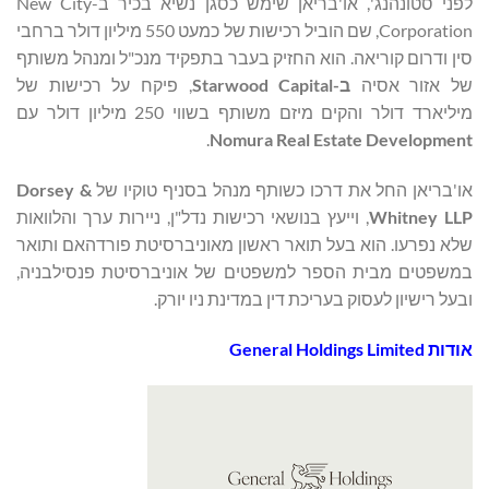
לפני סטונהנג', או'בריאן שימש כסגן נשיא בכיר ב-New City
Corporation, שם הוביל רכישות של כמעט 550 מיליון דולר ברחבי
סין ודרום קוריאה. הוא החזיק בעבר בתפקיד מנכ"ל ומנהל משותף
של אזור אסיה
ב-Starwood Capital
, פיקח על רכישות של
מיליארד דולר והקים מיזם משותף בשווי 250 מיליון דולר עם
.
Nomura Real Estate Development
או'בריאן החל את דרכו כשותף מנהל בסניף טוקיו של
Dorsey &
Whitney LLP
, וייעץ בנושאי רכישות נדל"ן, ניירות ערך והלוואות
שלא נפרעו. הוא בעל תואר ראשון מאוניברסיטת פורדהאם ותואר
במשפטים מבית הספר למשפטים של אוניברסיטת פנסילבניה,
ובעל רישיון לעסוק בעריכת דין במדינת ניו יורק.
אודות
General Holdings Limited