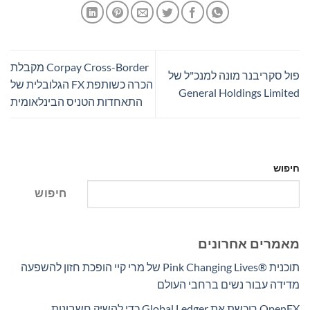
Corpay Cross-Border מקבלת
פול סקריבנר מונה למנכ"ל של
הכרה כשותפת FX הגלובלית של
General Holdings Limited
התאחדות הטניס הבינלאומית
חיפוש
חיפוש
מאמרים אחרונים
תוכנית Pink Changing Lives®‎ של מרי קיי הופכת חזון להשפעה
מדידה עבור נשים ברחבי העולם
OpenFX רוכשת את Global Ledger כדי להשיק חשבונות