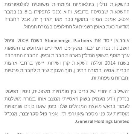
בהשקעות נדל"ן בינלאומיות ומומחיות משפטית לפלטפורמת
ההשקעות שבסיסה בדובאי, והוא נכנס לתפקידו ב-8 בנובמבר
2024. אמנם המינוי בתוקף כבר מאז תאריך זה, אבל החברה
מודיעה כעת באופן רשמית על החילופים בצמרת הניהול.
אובריאן ייסד את
Stonehenge Partners
בשנת 2009, וניהל
חשבונות נפרדים עבור משקיעים אסייתיים המחפשים תשואות
ערך מוסף בשווקי הנדל"ן בארצות הברית וביפן. החברה התרחבה
בשנת 2014 וכללה השקעות קרן ושירותי ייעוץ ברחבי ארצות
הברית, אסיה והמזרח התיכון, תוך הענקת שירות לחברות פרטיות
וחברות משפחתיות.
"השילוב הייחודי של כריס בין מומחיות משפטית, ניסיון תפעולי
בנדל"ן וידע מעמיק בשוק האסייתי ממצב אותו בצורה מושלמת
לעמוד בראש מועצת המנהלים שלנו בזמן שאנו בונים שותפויות
מוסדיות על פני מספר גיאוגרפיות", אמר
פול סקריבנר, מנכ"ל
.
General Holdings Limited