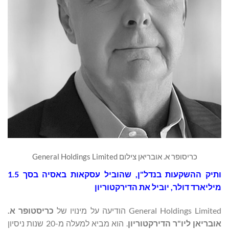
כריסופר א. אובריאן צילום General Holdings Limited
ותיק ההשקעות בנדל"ן, שהוביל עסקאות באסיה בסך 1.5
מיליארד דולר, יוביל את הדירקטוריון
General Holdings Limited הודיעה על מינויו של
כריסטופר א.
אובריאן ליו"ר הדירקטוריון
. הוא מביא למעלה מ-20 שנות ניסיון